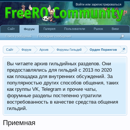
Войти или зарегистрироваться
Сайт
Галерея
Пользователи
Рынок
Вики
Форум
Поиск сообщений
Последние сообщения
Сайт
Форум
Архив
Форумы Гильдий
Орден Порингов
Вы читаете архив гильдийных разделов. Они
предоставлялись для гильдий с 2013 по 2020
как площадка для внутренних обсуждений. За
популярностью других способов общения, таких
как группы VK, Telegram и прочие чаты,
форумные разделы постепенно утратили
востребованность в качестве средства общения
гильдий.
Приемная