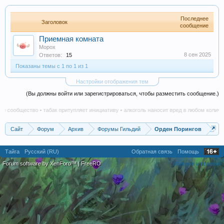
Последнее
Заголовок
сообщение
Приемная комната
Морох
8 сен 2025
Ответов:
15
Показаны темы с 1 по 1 из 1
Настройки отображения тем
(Вы должны войти или зарегистрироваться, чтобы разместить сообщение.)
 сообщество • табак притупляет инициативу • алкоголь наносит вред в любом количест
Сайт
Форум
Архив
Форумы Гильдий
Орден Порингов
Тайга
Русский (RU)
Обратная связь
Помощь
Forum software by XenForo™
|
FreeRO
Условия и правила