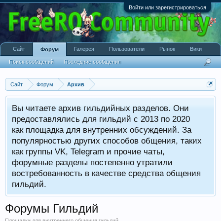
Войти или зарегистрироваться
Сайт
Галерея
Пользователи
Рынок
Вики
Форум
Поиск сообщений
Последние сообщения
Сайт
Форум
Архив
Вы читаете архив гильдийных разделов. Они
предоставлялись для гильдий с 2013 по 2020
как площадка для внутренних обсуждений. За
популярностью других способов общения, таких
как группы VK, Telegram и прочие чаты,
форумные разделы постепенно утратили
востребованность в качестве средства общения
гильдий.
Форумы Гильдий
Площадки для внутреннего общения гильдий.