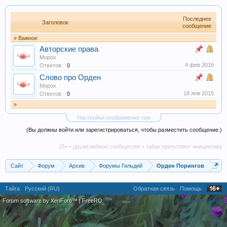
Последнее
Заголовок
сообщение
» Важное
Авторские права
Морох
4 фев 2016
Ответов:
0
Слово про Орден
Морох
18 янв 2015
Ответов:
0
»
Настройки отображения тем
(Вы должны войти или зарегистрироваться, чтобы разместить сообщение.)
16+ • дружелюбное сообщество • табак притупляет инициативу • а
Сайт
Форум
Архив
Форумы Гильдий
Орден Порингов
Тайга
Русский (RU)
Обратная связь
Помощь
Forum software by XenForo™
|
FreeRO
Условия и правила