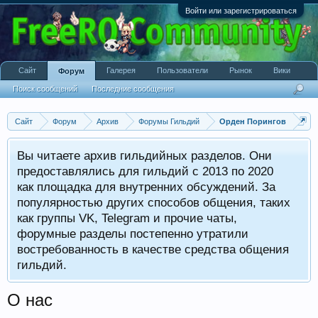
Войти или зарегистрироваться
Сайт
Галерея
Пользователи
Рынок
Вики
Форум
Поиск сообщений
Последние сообщения
Сайт
Форум
Архив
Форумы Гильдий
Орден Порингов
Вы читаете архив гильдийных разделов. Они
предоставлялись для гильдий с 2013 по 2020
как площадка для внутренних обсуждений. За
популярностью других способов общения, таких
как группы VK, Telegram и прочие чаты,
форумные разделы постепенно утратили
востребованность в качестве средства общения
гильдий.
О нас