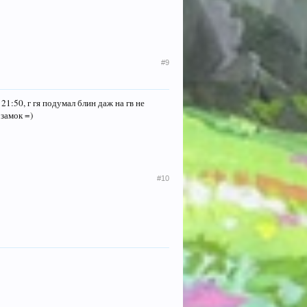
#9
1:50, г гя подумал блин даж на гв не
 замок =)
#10