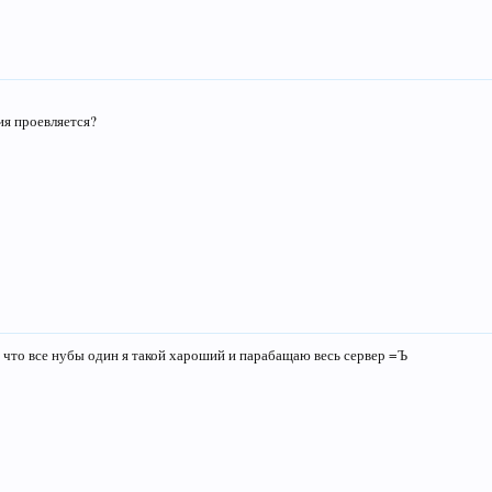
ия проевляется?
 что все нубы один я такой хароший и парабащаю весь сервер =Ъ