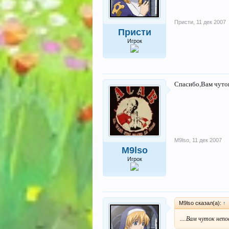
Присти
,
11 дек 2007
Присти
Игрок
Спасибо,Вам чуто
M9lso
,
11 дек 2007
M9lso
Игрок
M9lso сказал(а):
↑
....Вам чуток непов