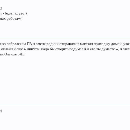
;)
 - будет круто;)
рых работа=(
ько собрался на ГВ н оменя родичи отправили в магазин приходжу домой, уже 2
 онлайн и ещё 4 минуты, надо бы сходить подумал я и что вы думаете =) я взял
ак Оле оле оЛЕ
:)