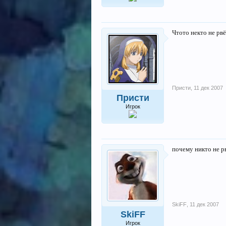
Чтото некто не рвё
Присти
,
11 дек 2007
Присти
Игрок
почему никто не 
SkiFF
,
11 дек 2007
SkiFF
Игрок