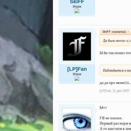
SkiFF
Игрок
SkiFF сказал(а):
↑
Да было весело +)
Ы йа так понил это
[LP]Fan
Наблюдается в то
Игрок
да да про меня)))).
[LP]Fan
,
11 дек 2007
Ы=)
ГВ не плохое.
Первый раз норм 
А то шастаем в за