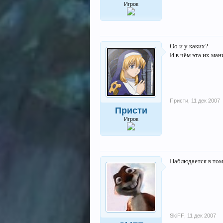
Игрок
Оо и у каких?
И в чём эта их ман
Присти
,
11 дек 2007
Присти
Игрок
Наблюдается в том
SkiFF
,
11 дек 2007