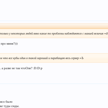
 только у некоторых людей явно какие то проблемы наблюдаются с манией величия =
 про миня?)))
м что все нубы один я такой хароший и парабащаю весь сервер =Ъ
... а разве не так чтоОли? :D:D:p
мясо было
мке туды сюды.