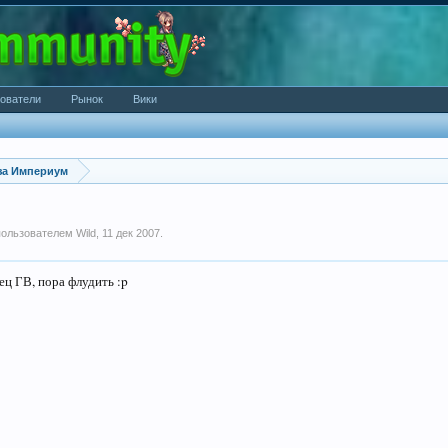
ователи
Рынок
Вики
за Империум
 пользователем
Wild
,
11 дек 2007
.
ец ГВ, пора флудить :p