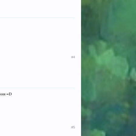
#4
ичия =D
#5