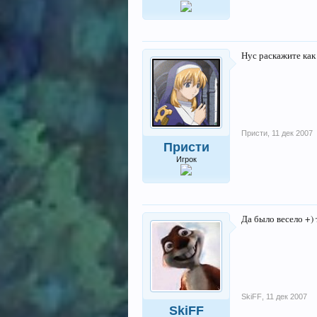
Нус раскажите ка
Присти
,
11 дек 2007
Присти
Игрок
Да было весело +)
SkiFF
,
11 дек 2007
SkiFF