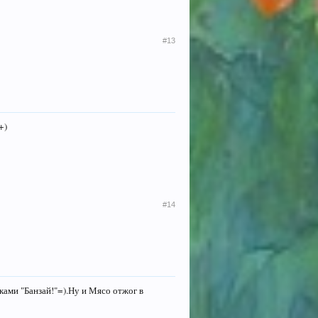
#13
+)
#14
ками "Банзай!"=).Ну и Мясо отжог в