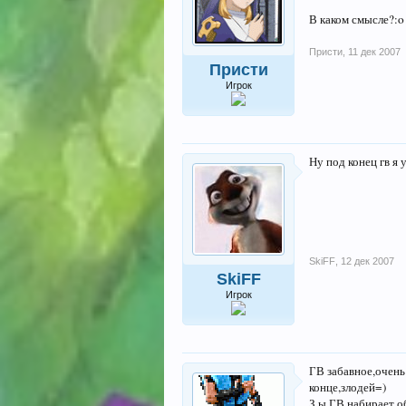
В каком смысле?:o
Присти
,
11 дек 2007
Присти
Игрок
Ну под конец гв я 
SkiFF
,
12 дек 2007
SkiFF
Игрок
ГВ забавное,очень
конце,злодей=)
З.ы.ГВ набирает о