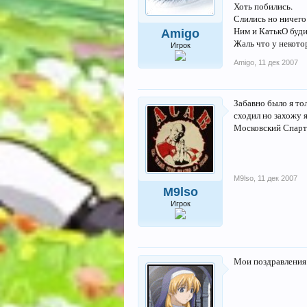
Хоть побились.
Слились но ничего
Ним и КатькО будит
Amigo
Жаль что у некото
Игрок
Amigo
,
11 дек 2007
Забавно было я тол
сходил но захожу я
Московский Спарт
M9lso
,
11 дек 2007
M9lso
Игрок
Мои поздравления