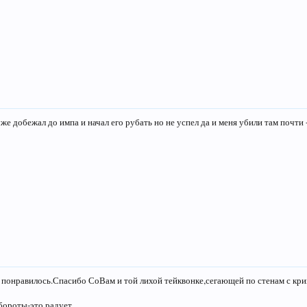
уже добежал до импа и начал его рубать но не успел да и меня убили там почти 
 понравилось.Спасибо СоВам и той лихой тейквонке,сегающей по стенам с кри
бороты-это радует