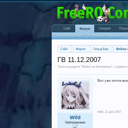
Сайт
Галерея
Польз
Форум
Поиск сообщений
Последние сообщения
Сайт
Форум
Гильд-Бар
Война 
ГВ 11.12.2007
Тема в разделе "
Война за Империум
", создана
Вот уже почти кон
Wild
,
11 дек 2007
Wild
Заблокирован