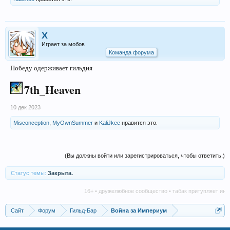
X
Играет за мобов
Команда форума
Победу одерживает гильдия
7th_Heaven
10 дек 2023
Misconception
,
MyOwnSummer
и
KaliJkee
нравится это.
(Вы должны войти или зарегистрироваться, чтобы ответить.)
Статус темы:
Закрыта.
16+ • дружелюбное сообщество • табак притупляет иници
Сайт
Форум
Гильд-Бар
Война за Империум