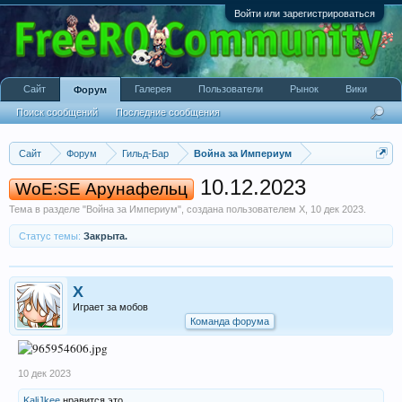
Войти или зарегистрироваться
Сайт
Галерея
Пользователи
Рынок
Вики
Форум
Поиск сообщений
Последние сообщения
Сайт
Форум
Гильд-Бар
Война за Империум
10.12.2023
WoE:SE Арунафельц
Тема в разделе "
Война за Империум
", создана пользователем
X
,
10 дек 2023
.
Статус темы:
Закрыта.
X
Играет за мобов
Команда форума
10 дек 2023
KaliJkee
нравится это.