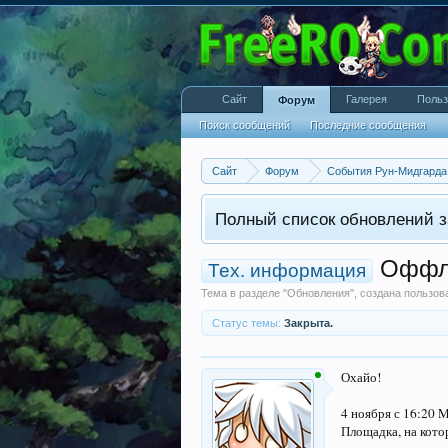
Сайт
Галерея
Польз
Форум
Поиск сообщений
Последние сообщения
Сайт
Форум
События Рун-Мидгарда
Полный список обновлений з
Оффла
Тех. информация
Тема в разделе "
Обновления
", создана пользо
Статус темы:
Закрыта.
Охайо!
4 ноября с 16:20 
Площадка, на кото