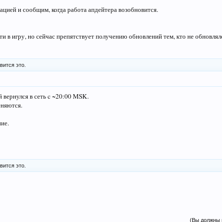
ацией и сообщим, когда работа апдейтера возобновится.
и в игру, но сейчас препятствует получению обновлений тем, кто не обновлялс
вится это.
 вернулся в сеть c ~20:00 MSK.
еняются.
ие.
вится это.
(Вы должны 