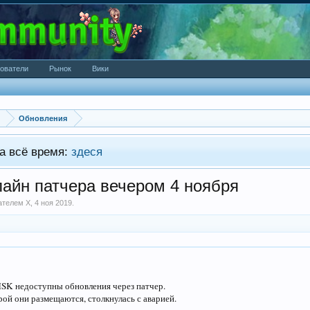
ователи
Рынок
Вики
Обновления
а всё время:
здеся
йн патчера вечером 4 ноября
вателем
X
,
4 ноя 2019
.
MSK недоступны обновления через патчер.
рой они размещаются, столкнулась с аварией.