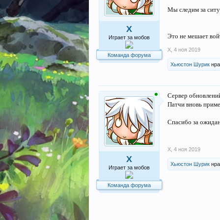
Мы следим за ситу
X
Это не мешает войт
Играет за мобов
X
,
4 ноя 2019
Команда форума
Хьюстон Шурик
нра
Сервер обновлений
Патчи вновь прим
Спасибо за ожидан
X
,
4 ноя 2019
X
Хьюстон Шурик
нра
Играет за мобов
Команда форума