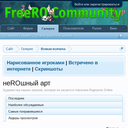
Войти или зарегистрироваться
Сайт
Форум
Пользователи
Рынок
Вики
Галерея
Поиск по Галерее
Новые работы в галерее
Сайт
Галерея
Всякая всячина
Нарисованное игроками
|
Встречено в
интернете
|
Скриншоты
неROшный арт
Художества наших игроков, которое не касается тематики Ragnarok Online
Последние
Наиболее обсуждаемые
Самые понравившиеся
Лидеры просмотров