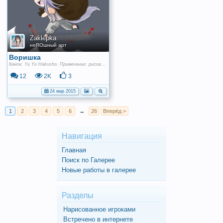
Zaklepka
неROшный арт
Воришка
Канон: Yu Yu Hakusho. Примечание: рисовалось для команды WTF Yu Yu Hakusho 2015 в рамках Зимней Фандомной Битвы 2015
12
2K
3
24 мар 2015
1
2
3
4
5
6
→
26
Вперёд >
Навигация
Главная
Поиск по Галерее
Новые работы в галерее
Разделы
Нарисованное игроками
Встречено в интернете