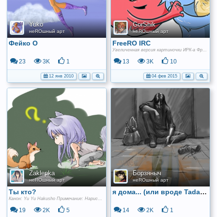
Yuko
GorShik
неROшный арт
неROшный арт
Фейко О
FreeRO IRC
Увеличенная версия картиночки ИРК-а Фриры :3
23
3K
1
13
3K
10
12 янв 2010
04 фев 2015
Zaklepka
Борзяныч
неROшный арт
неROшный арт
Ты кто?
я дома... (или вроде Tadaimas)
Канон: Yu Yu Hakusho Примечание: Нарисовано спешлом для команды fandom Yoshihiro Togashi 2013 в рамках Фандомной Битвы 2013
19
2K
5
14
2K
1