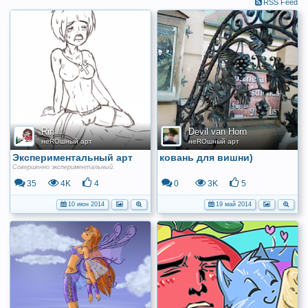
RSS Feed
Rin
Devil van Horn
неROшный арт
неROшный арт
Экспериментальный арт
ковань для вишни)
Совершенно экспериментальный.
35
4K
4
0
3K
5
10 июн 2014
19 май 2014