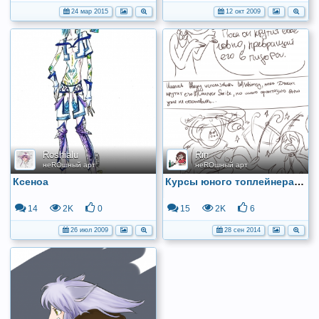
24 мар 2015
12 окт 2009
Roshialu
Rin
неROшный арт
неROшный арт
Ксеноа
Курсы юного топлейнера в ЛОЛе
14
2K
0
15
2K
6
26 июл 2009
28 сен 2014