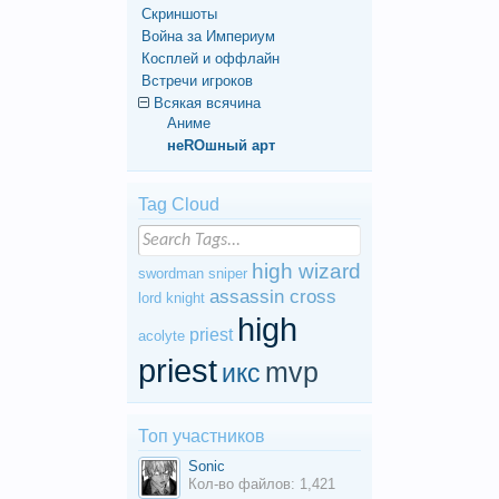
Скриншоты
Война за Империум
Косплей и оффлайн
Встречи игроков
Всякая всячина
Аниме
неROшный арт
Tag Cloud
high wizard
swordman
sniper
assassin cross
lord knight
high
priest
acolyte
priest
mvp
икс
Топ участников
Sonic
Кол-во файлов: 1,421