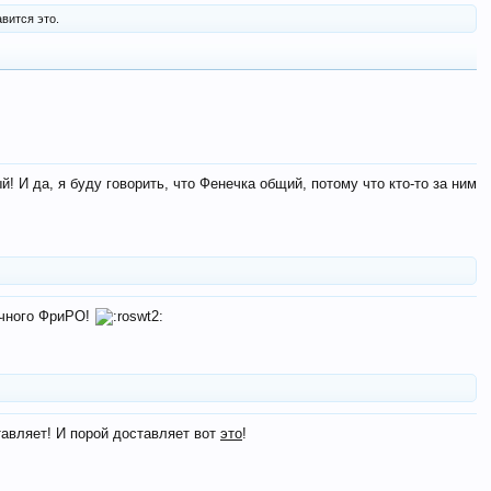
вится это.
й! И да, я буду говорить, что Фенечка общий, потому что кто-то за ним
очного ФриРО!
вляет! И порой доставляет вот
это
!