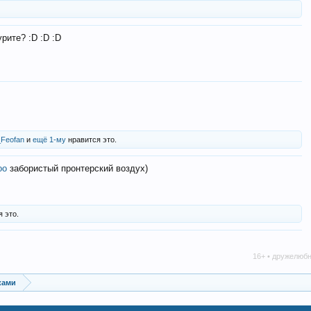
рите? :D :D :D
_Feofan
и
ещё 1-му
нравится это.
oo
забористый пронтерский воздух)
 это.
16+ • дружелюбное сообщество • 
ками