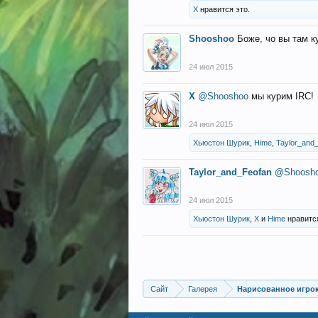
X
нравится это.
Shooshoo
Боже, чо вы там ку
24 июл 2015
X
@Shooshoo
мы курим IRC!
24 июл 2015
Хьюстон Шурик
,
Hime
,
Taylor_and
Taylor_and_Feofan
@Shoosh
24 июл 2015
Хьюстон Шурик
,
X
и
Hime
нравится
Сайт
Галерея
Нарисованное игро