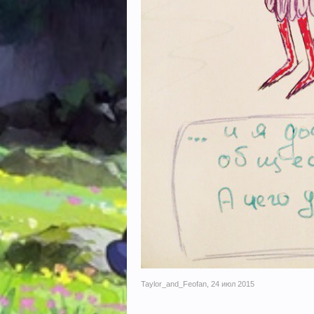
Taylor_and_Feofan
,
24 июл 2015