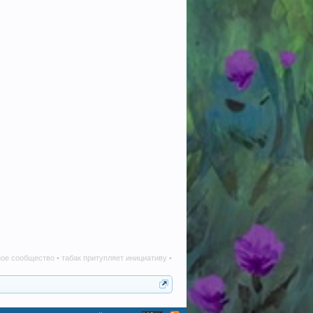
табак притупляет инициативу • алкоголь наносит вред в любом количестве • телеграм-