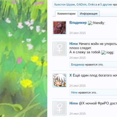
Хьюстон Шурик
,
GADvin
,
Onikca
и
5 другим
нра
Комментарии
Информация
Владимир
24 июл 2015
Hime
Ничего мэйн не упороты
плохо следит.
А я слежу за тобой.
24 июл 2015
Владимир
нравится это.
X
Ещё один плод богатого н
24 июл 2015
Hime
нравится это.
Hime
@X ночной ФриРО доста
24 июл 2015