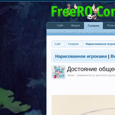
Сайт
Форум
Польз
Галерея
Поиск по Галерее
Новые работы в галерее
Сайт
Галерея
Нарисованное игро
Нарисованное игроками
|
В
Достояние обще
Феня - знаменитость местного разл