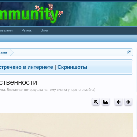
ователи
Рынок
Вики
ками
стречено в интернете
|
Скриншоты
ственности
ива. Внезапная почеркушка на тему слегка упоротого мэйна)