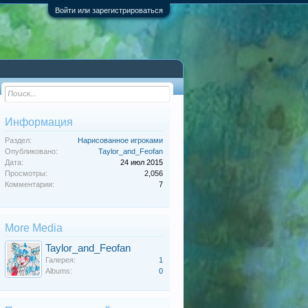
Войти или зарегистрироваться
Информация
Раздел:
Нарисованное игроками
Опубликовано:
Taylor_and_Feofan
Дата:
24 июл 2015
Просмотры:
2,056
Комментарии:
7
More Media
Taylor_and_Feofan
Галерея:
1
Albums:
0