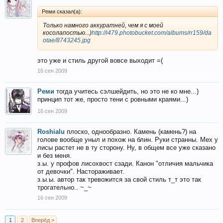
Реми сказал(а):
Только намного аккуратней, чем я с моей
косолапостью...)
http://i479.photobucket.com/albums/rr159/da
otae/8743245.jpg
это уже и стиль другой вовсе выходит =(
16 сен 2009
Реми
тогда учитесь сэлшейдить, но это не ко мне...)
принцип тот же, просто тени с ровными краями...)
16 сен 2009
Roshialu
плоско, однообразно. Камень (камень?) на
голове вообще уныл и похож на блин. Руки странны. Мех у
лисы растет не в ту сторону. Ну, в общем все уже сказано
и без меня.
з.ы. у профов лисохвост сзади. Канон "отличия мальчика
от девочки". Настораживает.
з.ы.ы. автор так тревожится за свой стиль т_т это так
трогательно.. ~_~
16 сен 2009
1
2
Вперёд >