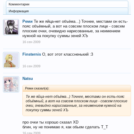
Комментарии
Информация
Реми
Те же яйца-нет объёма...) Точнее, местами он есть-
пояс объёмный, а вот на совсем плоском лице - совсем
плоские очки, очевидно нарисованные, за неимением
нужной на покупку суммы зеней ХЪ
16 сен 2009
Finsternis
О, вот этот клаcсненький :3
16 сен 2009
Natsu
Реми сказал(а):
Те же яйца-нет объёма...) Точнее, местами он есть-пояс
объёмный, а вот на совсем плоском лице - совсем плоские
очки, очевидно нарисованные, за неимением нужной на
покупку суммы зеней ХЪ
про очки ты хорошо сказал XD
блин, ну не понимаю я, как обьем сделать Т_Т
16 сен 2009