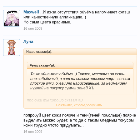
Maxwell
..И из-за отсутствия объёма напоминает флэш
или качественную аппликацию. )
Но сами цвета красивые.
16 сен 2009
Луна
Natsu сказал(а):
Реми сказал(а):
Те же яйца-нет объёма...) Точнее, местами он есть-
пояс объёмный, а вот на совсем плоском лице - совсем
плоские очки, очевидно нарисованные, за неимением
нужной на покупку суммы зеней ХЪ
про очки ты хорошо сказал XD
блин, ну не понимаю я, как обьем сделать Т_Т
Нажмите, чтобы раскрыть...
попробуй цвет кожи поярче и тени(теней побольше) поярче
выделить можно будет, а то да с таким бледным тонусом
кожи трудно чтото придумать...
16 сен 2009