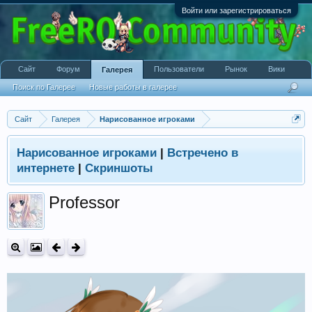
Войти или зарегистрироваться
Сайт
Форум
Пользователи
Рынок
Вики
Галерея
Поиск по Галерее
Новые работы в галерее
Сайт
Галерея
Нарисованное игроками
Нарисованное игроками
|
Встречено в
интернете
|
Скриншоты
Professor