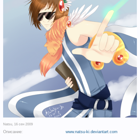
Natsu
,
16 сен 2009
Описание:
www.natsu-ki.deviantart.com