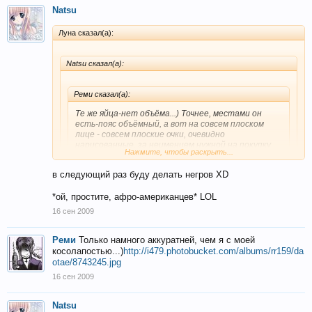
Natsu
Луна сказал(а):
Natsu сказал(а):
Реми сказал(а):
Те же яйца-нет объёма...) Точнее, местами он
есть-пояс объёмный, а вот на совсем плоском
лице - совсем плоские очки, очевидно
нарисованные, за неимением нужной на покупку
Нажмите, чтобы раскрыть...
суммы зеней ХЪ
в следующий раз буду делать негров XD
про очки ты хорошо сказал XD
Нажмите, чтобы раскрыть...
блин, ну не понимаю я, как обьем сделать Т_Т
*ой, простите, афро-американцев* LOL
попробуй цвет кожи поярче и тени(теней побольше)
16 сен 2009
поярче выделить можно будет, а то да с таким бледным
тонусом кожи трудно чтото придумать...
Реми
Только намного аккуратней, чем я с моей
косолапостью...)
http://i479.photobucket.com/albums/rr159/da
otae/8743245.jpg
16 сен 2009
Natsu