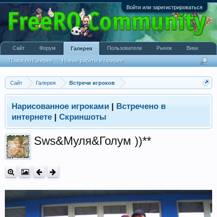
Войти или зарегистрироваться
Сайт
Форум
Пользователи
Рынок
Вики
Галерея
Поиск по Галерее
Новые работы в галерее
Сайт
Галерея
Встречи игроков
Нарисованное игроками
|
Встречено в
интернете
|
Скриншоты
Sws&Муля&Голум ))**