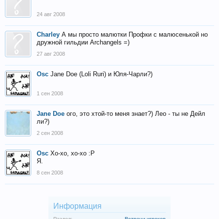
24 авг 2008
Charley
А мы просто малютки Профки с малюсенькой но
дружной гильдии Archangels =)
27 авг 2008
Osc
Jane Doe (Loli Ruri) и Юля-Чарли?)
1 сен 2008
Jane Doe
ого, это хтой-то меня знает?) Лео - ты не Дейл
ли?)
2 сен 2008
Osc
Хо-хо, хо-хо :Р
Я.
8 сен 2008
Информация