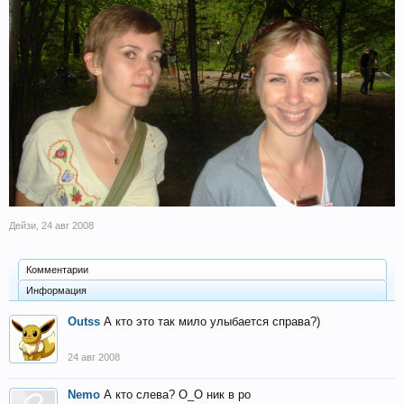
Дейзи
,
24 авг 2008
Комментарии
Информация
Outss
А кто это так мило улыбается справа?)
24 авг 2008
Nemo
А кто слева? О_О ник в ро