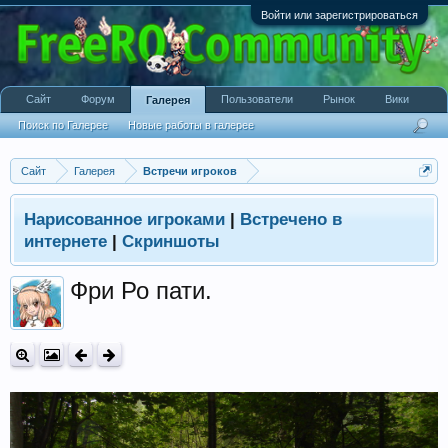
Войти или зарегистрироваться
Сайт
Форум
Пользователи
Рынок
Вики
Галерея
Поиск по Галерее
Новые работы в галерее
Сайт
Галерея
Встречи игроков
Нарисованное игроками
|
Встречено в
интернете
|
Скриншоты
Фри Ро пати.