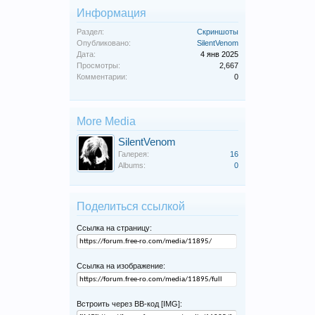
Информация
Раздел:
Скриншоты
Опубликовано:
SilentVenom
Дата:
4 янв 2025
Просмотры:
2,667
Комментарии:
0
More Media
SilentVenom
Галерея:
16
Albums:
0
Поделиться ссылкой
Ссылка на страницу:
Ссылка на изображение:
Встроить через BB-код [IMG]: