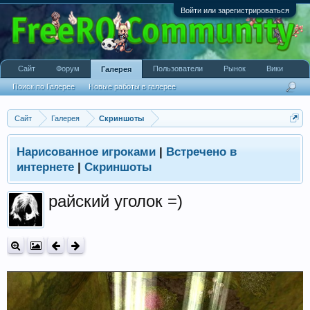
Войти или зарегистрироваться
Сайт
Форум
Пользователи
Рынок
Вики
Галерея
Поиск по Галерее
Новые работы в галерее
Сайт
Галерея
Скриншоты
Нарисованное игроками
|
Встречено в
интернете
|
Скриншоты
райский уголок =)