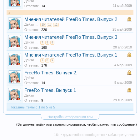
Дейзи
11 май 2009
Ответов:
14
»
Мнения читателей FreeRo Times. Выпуск 2
Дейзи
...
10
11
12
25 май 2009
Ответов:
226
Мнения читателей FreeRo Times. Выпуск 3
Дейзи
...
7
8
9
20 апр 2010
Ответов:
160
Мнения читателей FreeRo Times. Выпуск 1
Дейзи
...
7
8
9
4 мар 2009
Ответов:
176
FreeRo Times. Выпуск 2.
Дейзи
5 мар 2009
Ответов:
14
FreeRo Times. Выпуск 1
Дейзи
29 янв 2009
Ответов:
9
Показаны темы с 1 по 5 из 5
Настройки отображения тем
(Вы должны войти или зарегистрироваться, чтобы разместить сообщение.)
16+ • дружелюбное сообщество • табак притупляет ини