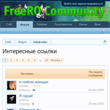
Войти или зарегистрироваться
Сайт
Галерея
Пользователи
Рынок
Вики
Форум
Поиск сообщений
Последние сообщения
Сайт
Форум
Оффлайн
Интересные ссылки
1
2
3
4
5
6
→
10
Вперёд >
Последнее
Заголовок ↓
сообщение
я люблю женщин
Greedo
...
2
3
30 июл 2009
Ответов:
40
Я герой!
[LP]Fan
29 мар 2010
Ответов:
6
Юмор как бы.