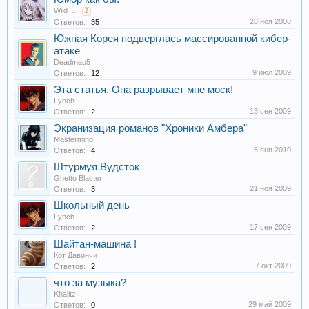
Wild
...
2
28 ноя 2008
Ответов:
35
Южная Корея подверглась массированной кибер-
атаке
Deadmau5
9 июл 2009
Ответов:
12
Эта статья. Она разрывает мне моск!
Lynch
13 сен 2009
Ответов:
2
Экранизация романов "Хроники Амбера"
Mastermind
5 янв 2010
Ответов:
4
Штурмуя Вудсток
Ghetto Blaster
21 ноя 2009
Ответов:
3
Школьный день
Lynch
17 сен 2009
Ответов:
2
Шайтан-машина !
Кот Давинчи
7 окт 2009
Ответов:
2
что за музыка?
Khalitz
29 май 2009
Ответов:
0