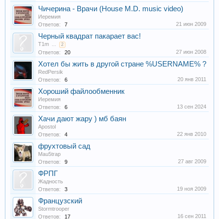
Чичерина - Врачи (House M.D. music video)
Иеремия
21 июн 2009
Ответов:
7
Черный квадрат пакарает вас!
T1m
...
2
27 июн 2008
Ответов:
20
Хотел бы жить в другой стране %USERNAME% ?
RedPersik
20 янв 2011
Ответов:
6
Хороший файлообменник
Иеремия
13 сен 2024
Ответов:
6
Хачи дают жару ) мб баян
Apostol
22 янв 2010
Ответов:
4
фрухтовый сад
Mau5trap
27 авг 2009
Ответов:
9
ФРПГ
Жадность
19 ноя 2009
Ответов:
3
Французский
Stormtrooper
16 сен 2011
Ответов:
17