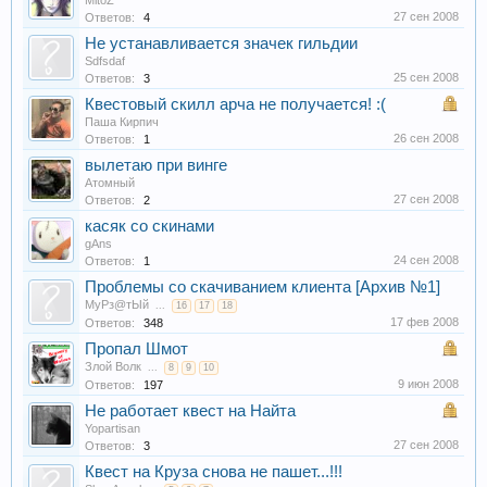
MitoZ
27 сен 2008
Ответов:
4
Не устанавливается значек гильдии
Sdfsdaf
25 сен 2008
Ответов:
3
Квестовый скилл арча не получается! :(
Паша Кирпич
26 сен 2008
Ответов:
1
вылетаю при винге
Атомный
27 сен 2008
Ответов:
2
касяк со скинами
gAns
24 сен 2008
Ответов:
1
Проблемы со скачиванием клиента [Архив №1]
МуРз@тЫй
...
16
17
18
17 фев 2008
Ответов:
348
Пропал Шмот
Злой Волк
...
8
9
10
9 июн 2008
Ответов:
197
Не работает квест на Найта
Yopartisan
27 сен 2008
Ответов:
3
Квест на Круза снова не пашет...!!!