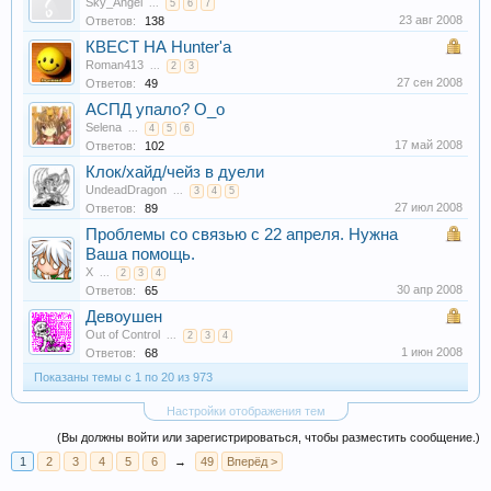
Sky_Angel
...
5
6
7
23 авг 2008
Ответов:
138
КВЕСТ НА Hunter'а
Roman413
...
2
3
27 сен 2008
Ответов:
49
АСПД упало? О_о
Selena
...
4
5
6
17 май 2008
Ответов:
102
Клок/хайд/чейз в дуели
UndeadDragon
...
3
4
5
27 июл 2008
Ответов:
89
Проблемы со связью с 22 апреля. Нужна
Ваша помощь.
X
...
2
3
4
30 апр 2008
Ответов:
65
Девоушен
Out of Control
...
2
3
4
1 июн 2008
Ответов:
68
Показаны темы с 1 по 20 из 973
Настройки отображения тем
(Вы должны войти или зарегистрироваться, чтобы разместить сообщение.)
1
2
3
4
5
6
→
49
Вперёд >