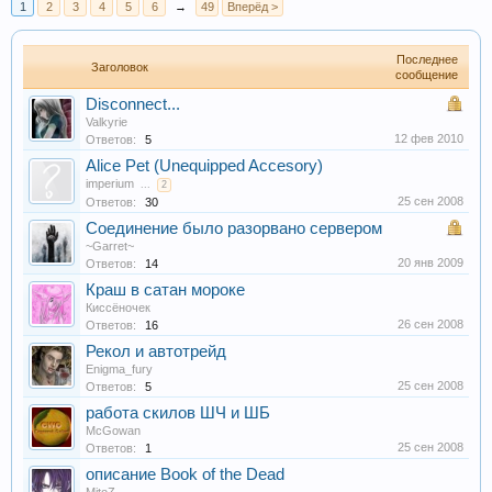
1
2
3
4
5
6
→
49
Вперёд >
Последнее
Заголовок
сообщение
Disconnect...
Valkyrie
12 фев 2010
Ответов:
5
Alice Pet (Unequipped Accesory)
imperium
...
2
25 сен 2008
Ответов:
30
Соединение было разорвано сервером
~Garret~
20 янв 2009
Ответов:
14
Краш в сатан мороке
Киссёночек
26 сен 2008
Ответов:
16
Рекол и автотрейд
Enigma_fury
25 сен 2008
Ответов:
5
работа скилов ШЧ и ШБ
McGowan
25 сен 2008
Ответов:
1
описание Book of the Dead