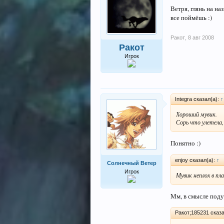
Ветря, глянь на на
все поймёшь :)
Ракот
,
8 авг 2008
Ракот
Игрок
Integra сказал(а):
↑
Хороший мувик.
Сорь что улетела,
Понятно :)
enjoy сказал(а):
↑
Солнечный Ветер
Игрок
Мувик неплох в пл
Мм, в смысле поду
Ракот;185231 сказа