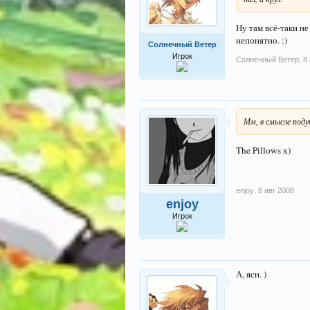
Ну там всё-таки не
непонятно. :)
Солнечный Ветер
Игрок
Солнечный Ветер
,
8
Мм, в смысле поду
The Pillows х)
enjoy
,
8 авг 2008
enjoy
Игрок
А, ясн. )