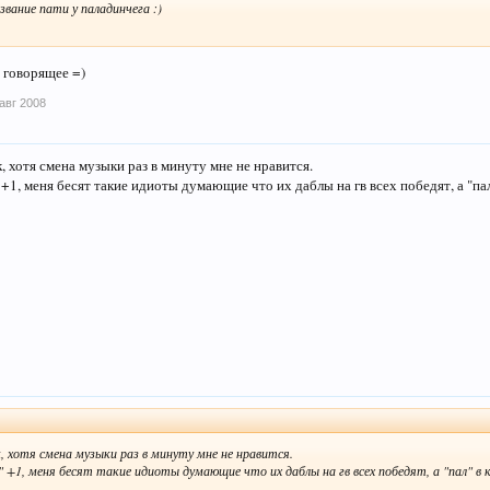
звание пати у паладинчега :)
 говорящее =)
 авг 2008
 хотя смена музыки раз в минуту мне не нравится.
 +1, меня бесят такие идиоты думающие что их даблы на гв всех победят, а "пал"
 хотя смена музыки раз в минуту мне не нравится.
" +1, меня бесят такие идиоты думающие что их даблы на гв всех победят, а "пал" в 