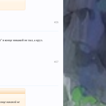
#26
 в конце никакой не пал, а круз.
#27
конце никакой не