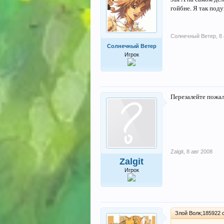
гойбне. Я так поду
Солнечный Ветер
,
8
Солнечный Ветер
Игрок
Перезалейте пожалу
Zalgit
,
8 авг 2008
Zalgit
Игрок
Злой Волк;185922 с