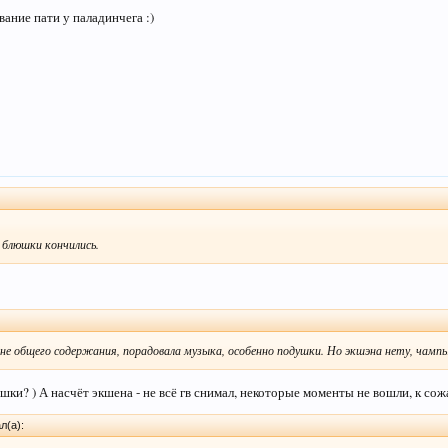
звание пати у паладинчега :)
 блюшки кончились.
ане общего содержания, порадовала музыка, особенно подушки. Но экшэна нету, чампы
шки? ) А насчёт экшена - не всё гв снимал, некоторые моменты не вошли, к со
л(а):