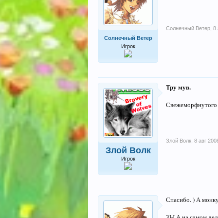
Солнечный Ветер
,
8
Солнечный Ветер
Игрок
Тру мув.
Свежеморфнутого Мо
Злой Волк
,
8 авг 200
Злой Волк
Игрок
Спасибо. ) А монку
ЗЫ А на самом деле