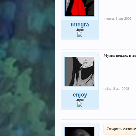
Integra
,
8 авг 2008
Integra
Игрок
Мувик неплох в пл
enjoy
,
8 авг 2008
enjoy
Игрок
Товарищи ежиные 