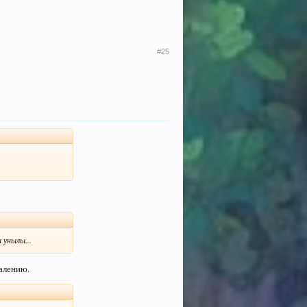
#25
 унылы...
жалению.