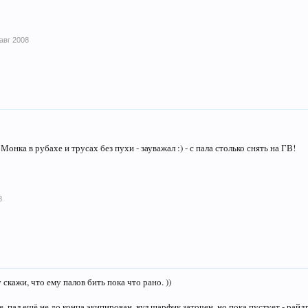
 авг 2008
нка в рубахе и трусах без пухи - зауважал :) - с пала столько снять на ГВ!
8
 скажи, что ему палов бить пока что рано. ))
, пал ещё не до конца экипирован, вул шарфик заточен, но пока пустует - райдр