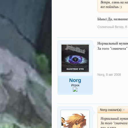
Ветря, глянь на на
все поймёшь :)
Ыыы) Да, название
Солнечный Ветер
,
8
Нормальный мувик,
За того "снипчега"
Norg
,
8 авг 2008
Norg
Игрок
Norg сказал(а):
↑
Нормальный мувик,
За того "снипчега
пал, а круз.