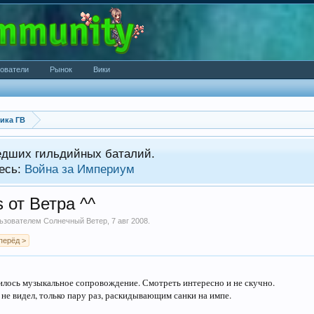
ователи
Рынок
Вики
ика ГВ
едших гильдийных баталий.
есь:
Война за Империум
s от Ветра ^^
ользователем
Солнечный Ветер
,
7 авг 2008
.
перёд >
лось музыкальное сопровождение. Смотреть интересно и не скучно.
 не видел, только пару раз, раскидывающим санки на импе.