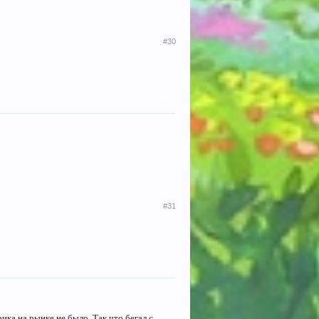
#30
#31
ика на рынке не было. Так что бегал с