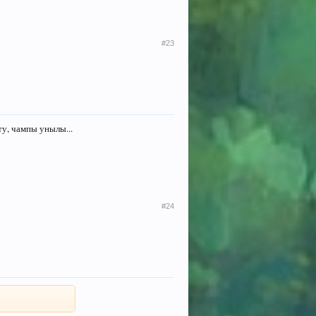
#23
у, чампы унылы...
#24