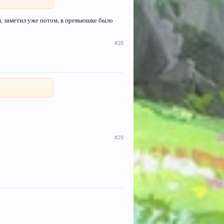
руз, заметил уже потом, в превьюшке было
#28
#29