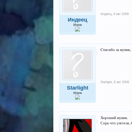
Индеец
,
8 авг 2008
Индеец
Игрок
Cпасибо за мувик, 
Starlight
,
8 авг 2008
Starlight
Игрок
Хороший мувик.
Сорь что улетела,