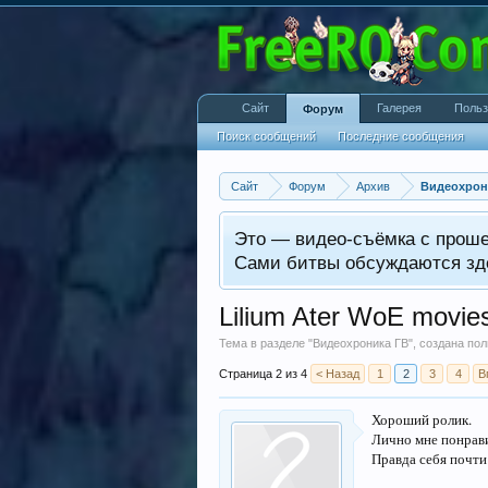
Сайт
Галерея
Польз
Форум
Поиск сообщений
Последние сообщения
Сайт
Форум
Архив
Видеохрон
Это — видео-съёмка с прош
Сами битвы обсуждаются зд
Lilium Ater WoE movie
Тема в разделе "
Видеохроника ГВ
", создана п
Страница 2 из 4
< Назад
1
2
3
4
В
Хороший ролик.
Лично мне понрави
Правда себя почти