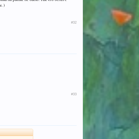
. )
#32
#33