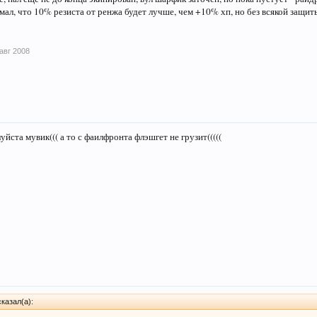
мал, что 10% резиста от ренжа будет лучше, чем +10% хп, но без всякой защиты
 авг 2008
йста мувик((( а то с фаилфронта флэшгет не грузит(((((
казал(а):