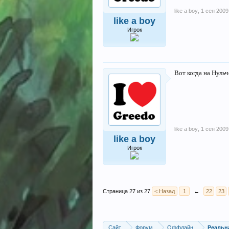
like a boy
,
1 сен 2009
like a boy
Игрок
Вот когда на Нульч
like a boy
,
1 сен 2009
like a boy
Игрок
Страница 27 из 27
< Назад
1
←
22
23
Сайт
Форум
Оффлайн
Реальн