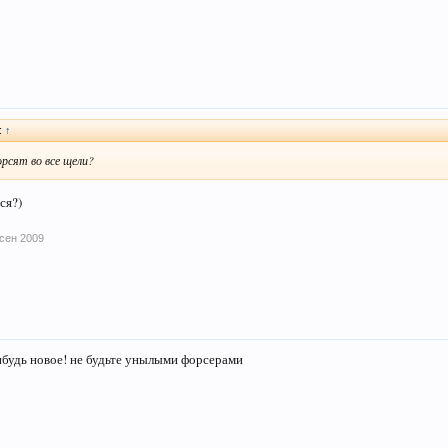
):
↑
рсят во все щели?
ся?)
 сен 2009
будь новое! не будьте унылыми форсерами