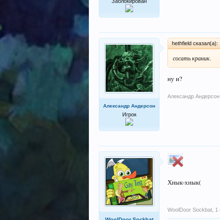
Заблокирован
hethfield сказал(а):
сосать краник.
ну и?
Александр Андерсон
Александр Андерсон
Игрок
Хнык-хнык(
WoolDoor Sockbat
,
1
WoolDoor Sockbat