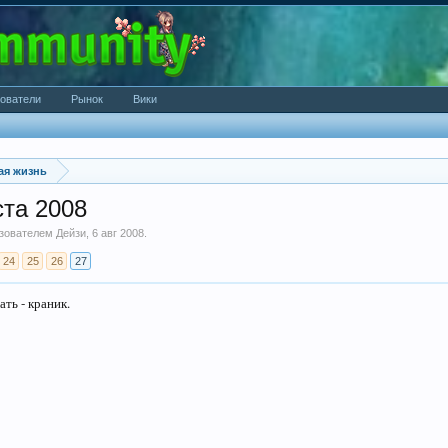
ователи
Рынок
Вики
ая жизнь
ста 2008
ьзователем
Дейзи
,
6 авг 2008
.
24
25
26
27
ать - краник.