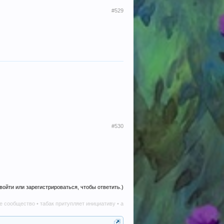
#529
#530
войти или зарегистрироваться, чтобы ответить.)
табак притупляет инициативу • алкоголь наносит вред в любом количестве • телеграм-