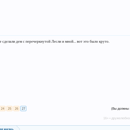
е сделали дем с перечеркнутой Лесли и мной... вот это было круто.
24
25
26
27
(Вы должны 
16+ • дружелюбное сообщество • 
ая жизнь