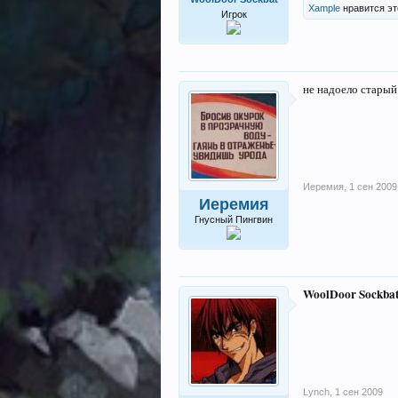
Xample
нравится эт
Игрок
не надоело старый
Иеремия
,
1 сен 2009
Иеремия
Гнусный Пингвин
WoolDoor Sockba
Lynch
,
1 сен 2009