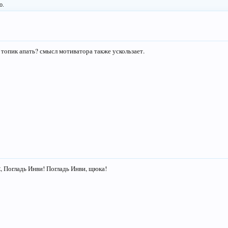
о.
 топик апать? смысл мотиватора также ускользает.
t
, Погладь Инви! Погладь Инви, щюка!