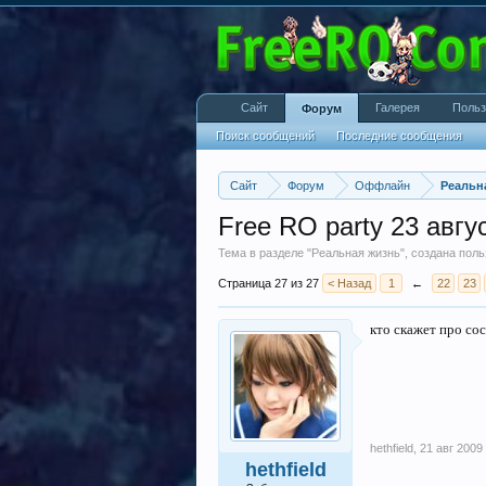
Сайт
Галерея
Польз
Форум
Поиск сообщений
Последние сообщения
Сайт
Форум
Оффлайн
Реальн
Free RO party 23 авгу
Тема в разделе "
Реальная жизнь
", создана пол
Страница 27 из 27
< Назад
1
←
22
23
кто скажет про сос
hethfield
,
21 авг 2009
hethfield