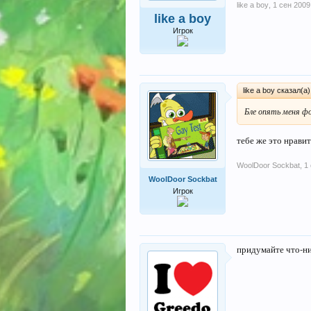
like a boy
,
1 сен 2009
like a boy
Игрок
like a boy сказал(а
Бле опять меня фо
тебе же это нравит
WoolDoor Sockbat
,
1
WoolDoor Sockbat
Игрок
придумайте что-ни