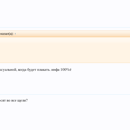
сказал(а):
↑
ксуальной, когда будет плакать. инфа 100%ё
сят во все щели?