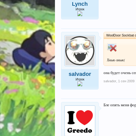
Lynch
Игрок
WoolDoor Sockbat 
Хнык-хнык(
она будет очень се
salvador
Игрок
salvador
,
1 сен 2009
Бле опять меня фор