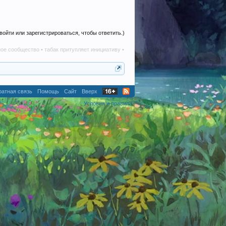
войти или зарегистрироваться, чтобы ответить.)
ство • табак притупляет инициативу • алкоголь наносит вред в любом количестве • те
атная связь
Помощь
Сайт
Вверх
Условия и правила