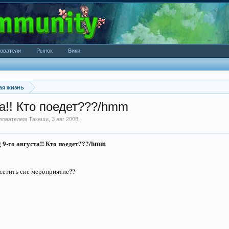
ователи
Рынок
Вики
ая жизнь
та!! Кто поедет???/hmm
ьзователем
Такеши
,
3 авг 2008
.
 9-го августа!! Кто поедет???/hmm
сетить сие мероприятие??