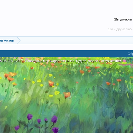
(Вы должны 
16+ • дружелюбное сообще
ая жизнь
Обр
eRO
©
2007-2026. Свободный мир Ragnarok Online. Будьте добрее к окружающим~