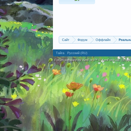
Сайт
Форум
Оффлайн
Реальн
Тайга
Русский (RU)
Forum software by XenForo™
© XenForo Ltd.
|
Fre