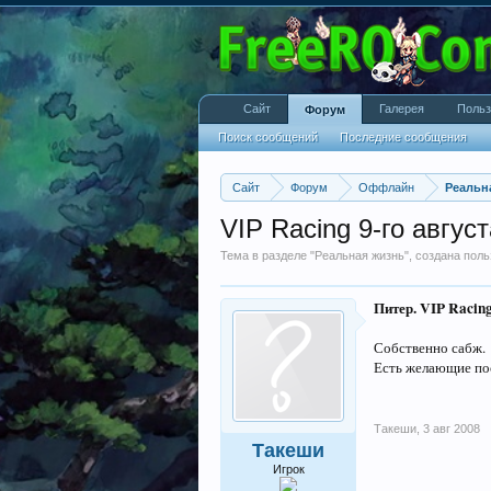
Сайт
Галерея
Польз
Форум
Поиск сообщений
Последние сообщения
Сайт
Форум
Оффлайн
Реальн
VIP Racing 9-го авгус
Тема в разделе "
Реальная жизнь
", создана пол
Питер. VIP Racing
Собственно сабж.
Есть желающие по
Такеши
,
3 авг 2008
Такеши
Игрок