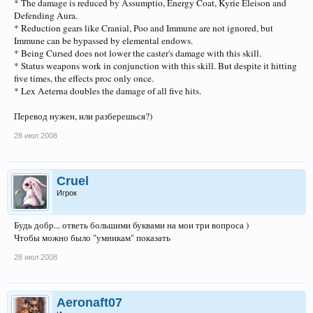
* The damage is reduced by Assumptio, Energy Coat, Kyrie Eleison and
Defending Aura.
* Reduction gears like Cranial, Poo and Immune are not ignored, but
Immune can be bypassed by elemental endows.
* Being Cursed does not lower the caster's damage with this skill.
* Status weapons work in conjunction with this skill. But despite it hitting
five times, the effects proc only once.
* Lex Aeterna doubles the damage of all five hits.
Перевод нужен, или разберешься?)
28 июл 2008
Cruel
Игрок
Будь добр... ответь большими буквами на мои три вопроса )
Чтобы можно было "умникам" показать
28 июл 2008
Aeronaft07