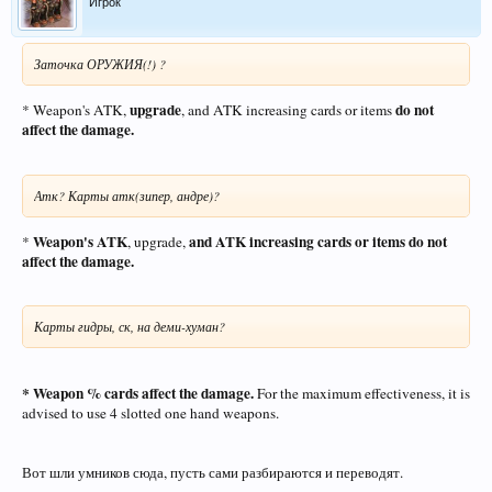
Игрок
Заточка ОРУЖИЯ(!) ?
upgrade
do not
* Weapon's ATK,
, and ATK increasing cards or items
affect the damage.
Атк? Карты атк(зипер, андре)?
Weapon's ATK
and ATK increasing cards
or items do not
*
, upgrade,
affect the damage.
Карты гидры, ск, на деми-хуман?
* Weapon % cards affect the damage.
For the maximum effectiveness, it is
advised to use 4 slotted one hand weapons.
Вот шли умников сюда, пусть сами разбираются и переводят.