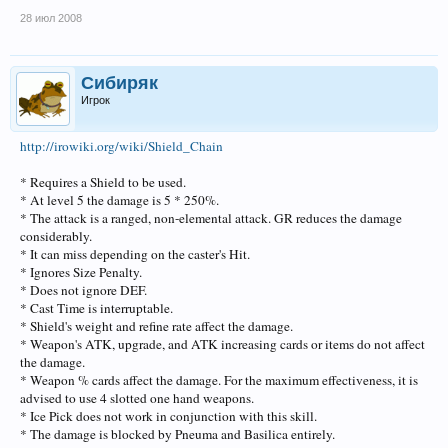
28 июл 2008
Сибиряк
Игрок
http://irowiki.org/wiki/Shield_Chain
* Requires a Shield to be used.
* At level 5 the damage is 5 * 250%.
* The attack is a ranged, non-elemental attack. GR reduces the damage
considerably.
* It can miss depending on the caster's Hit.
* Ignores Size Penalty.
* Does not ignore DEF.
* Cast Time is interruptable.
* Shield's weight and refine rate affect the damage.
* Weapon's ATK, upgrade, and ATK increasing cards or items do not affect
the damage.
* Weapon % cards affect the damage. For the maximum effectiveness, it is
advised to use 4 slotted one hand weapons.
* Ice Pick does not work in conjunction with this skill.
* The damage is blocked by Pneuma and Basilica entirely.