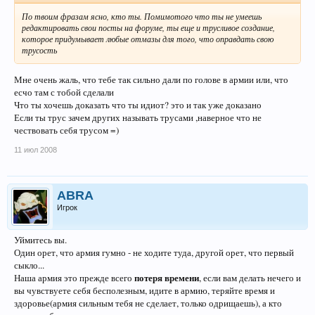
По твоим фразам ясно, кто ты. Помимотого что ты не умеешь
редактировать свои посты на форуме, ты еще и трусливое создание,
которое придумывает любые отмазы для того, что оправдать свою
трусость
Мне очень жаль, что тебе так сильно дали по голове в армии или, что
есчо там с тобой сделали
Что ты хочешь доказать что ты идиот? это и так уже доказано
Если ты трус зачем других называть трусами ,наверное что не
чествовать себя трусом =)
11 июл 2008
ABRA
Игрок
Уймитесь вы.
Один орет, что армия гумно - не ходите туда, другой орет, что первый
сыкло...
потеря времени
Наша армия это прежде всего
, если вам делать нечего и
вы чувствуете себя бесполезным, идите в армию, теряйте время и
здоровье(армия сильным тебя не сделает, только одрищаешь), а кто