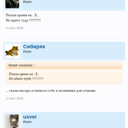
Игрок
Пошла армия на ..Х..
Не идите туда !!!!!!!!!!
11 июл 2008
Сибиряк
Игрок
Vampir сказал(а):
↑
Пошла армия на ..Х..
Не идите туда !!!!!!!!!!
... сказал косарь и написал себе в штанишки для отмазки
11 июл 2008
usver
Игрок