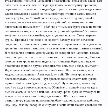
туда, говорю, что меня направили с поликлиники сюда кровь сдать, там
баба была, она мне: вам не сюда, тут кровь на экспертизу приносят,
сюда вам потом за ответом надо будет придти, а само здание где кровь
сдают находится в самой жопе на этой территории ( самом конце в
самом углу) =)) пи**ец=)) пошёл я туда, нашёл это здание, оно 4-х
этажное, но так как там подвал тоже рабочий, поэтому оно у них
пятиэтажное называется=))) убл**ки е**ные, как будто сразу не могли
сказать=)) значит, захожу в это здание, у них обед=)))) пи**ец какой
то=) опять сижу на скамейке, жду когда они пожрут. Сижу, нервно
курю... Прошёл 1 час, пока они жрали=) Захожу значит, объясняю
ситуацию, что мне кровь нужно сдать, они спрашивают: тебе для чего
кровь( ну там типа разница есть из вены или из пальца, разные анализы).
Я говорю, что незнаю, даю бумажку на которой всё написано, только
наверно простые смертные не понимают что там написано=)) Они мне
говорят: вам кровь из вены надо, а тут из пальца берут, вам нужно
обойти это здание с другой стороны, там есть ещё 1 вход, вам туда=)
Идём дальше-=) обошёл здание, нашёл вход. Не успел зайти, меня
медсестра спрашивает: А вы куда?, ну я ей: "Ну меня кровь сюда
послали сдавать". Она мне: "Тут кровь вообще не сдают, вам нужно
здание обойти, там будет вход, вам туда". Ну я подумал, может ещё
какой то вход у этого здания есть. Обошёл его, пришёл туда же где и
был изначально=)) Х*й с ней, забил на эту кровь, думаю: отложу её на
завтра, пока есть время, пойду сдам мочу. ПРихожу опять в
регистратуру в здание поликлиники, беру талончик, нахожу кабинет,
жду, жду, захожу, говорю: мне нужно анализ мочи, можно сдать?))) она