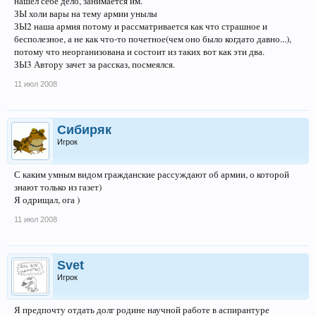
нашел себе дело, занимается им.
ЗЫ холи вары на тему армии унылы
ЗЫ2 наша армия потому и рассматривается как что страшное и
бесполезное, а не как что-то почетное(чем оно было когдато давно...),
потому что неорганизована и состоит из таких вот как эти два.
ЗЫ3 Автору зачет за рассказ, посмеялся.
11 июл 2008
Сибиряк
Игрок
С каким умным видом гражданские рассуждают об армии, о которой
знают только из газет)
Я одрищал, ога )
11 июл 2008
Svet
Игрок
Я предпочту отдать долг родине научной работе в аспирантуре