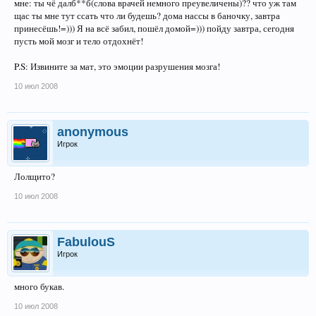
мне: ты чё далб**б(слова врачей немного преувеличены)?? что уж там
щас ты мне тут ссать что ли будешь? дома нассы в баночку, завтра
принесёшь!=))) Я на всё забил, пошёл домой=))) пойду завтра, сегодня
пусть мой мозг и тело отдохнёт!
P.S: Извините за мат, это эмоции разрушения мозга!
10 июл 2008
anonymous
Игрок
Лолщито?
10 июл 2008
FabulouS
Игрок
много букав.
10 июл 2008