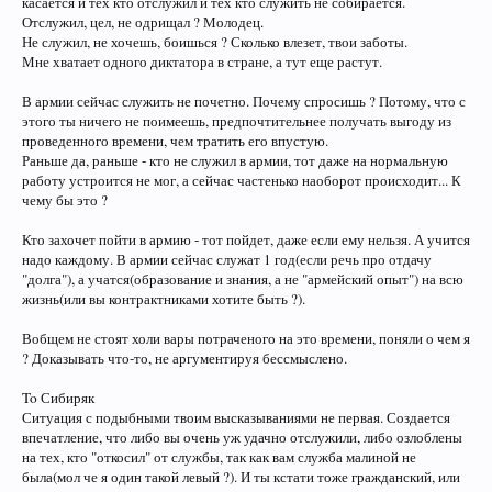
касается и тех кто отслужил и тех кто служить не собирается.
Отслужил, цел, не одрищал ? Молодец.
Не служил, не хочешь, боишься ? Сколько влезет, твои заботы.
Мне хватает одного диктатора в стране, а тут еще растут.
В армии сейчас служить не почетно. Почему спросишь ? Потому, что с
этого ты ничего не поимеешь, предпочтительнее получать выгоду из
проведенного времени, чем тратить его впустую.
Раньше да, раньше - кто не служил в армии, тот даже на нормальную
работу устроится не мог, а сейчас частенько наоборот происходит... К
чему бы это ?
Кто захочет пойти в армию - тот пойдет, даже если ему нельзя. А учится
надо каждому. В армии сейчас служат 1 год(если речь про отдачу
"долга"), а учатся(образование и знания, а не "армейский опыт") на всю
жизнь(или вы контрактниками хотите быть ?).
Вобщем не стоят холи вары потраченого на это времени, поняли о чем я
? Доказывать что-то, не аргументируя бессмыслено.
To Сибиряк
Ситуация с подыбными твоим высказываниями не первая. Создается
впечатление, что либо вы очень уж удачно отслужили, либо озлоблены
на тех, кто "откосил" от службы, так как вам служба малиной не
была(мол че я один такой левый ?). И ты кстати тоже гражданский, или