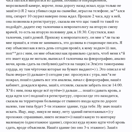
часа пытался выбраться из здания, побывал в операционной,
морозильной камере, короче, пока дорогу назад искал, куда только не
зашёл=)) Я 2 часа убивал сидя на скамейке, играл на телефоне, за**ался
ппц, сигарет 10 скурил наверно пока ждал. Прошло 2 часа, иду к ней,
она позвонила в регистратуру, сказала им что щас такой то такой то
подойдёт, дадите ему талончики к невропатологу на вторую смену
врачей, то есть на вторую половину дня, к 18:30. Спустился, взял
талончик, ушёл домой. Прихожу к невропатологу, он мне х*ли ты ко
мне пришёл, я этим не занимаюсь, это должны в стационаре писать. Я
ему объяснил как я весь день сегодня провёл, к кому ходил=))) лан,
поп**дел с ним, он мне объяснил как правильно сделать, чтоб меня х*й
его знает куда не мотали, выписал 4 талончика на флюрографию, анализ
мочи, кровь сдать на глобулин(сдаётся на тащях) и Эгк(это тамограмма
сердца, ну там чёрточки которые на бумаге выдают=) ). Это описал я чё
было вчера=))) дальше=)) сегодня уже: проснулся с утра, них*я не
пожрал, пошёл сдавать все эти анализы, начал с флюрографии, нашёл
кабинет, дождался врача, зашёл, отсняли, сказали забрать после 14:00.
Х*й с ним, пока вроде всё путём=)) дальше..... пошёл сдавать кровь, а
куда идти хз=) подошёл в регистратуру, спросил где это находится,
сказала на территории больницы от главного входа идти по дороге
налево, там типа будет 5-ти этажное здание, туда тебе. Ну знач пошёл
искать. Ищу, ищу, никуя не вижу, нету зданий пятиэтажных=)) у
прохожих спрашиваю, никто незнает=)) нашёл какую то конторку
маленькую (одноэтажное здание), спросил куда нужно идти чтоб кровь
сдать, вроде объяснили. Нашёл здание (но оно 3-х этажное). Зашёл