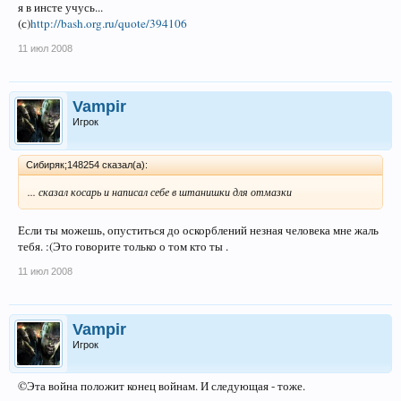
я в инсте учусь...
(с)
http://bash.org.ru/quote/394106
11 июл 2008
Vampir
Игрок
Сибиряк;148254 сказал(а):
... сказал косарь и написал себе в штанишки для отмазки
Если ты можешь, опуститься до оскорблений незная человека мне жаль
тебя. :(Это говорите только о том кто ты .
11 июл 2008
Vampir
Игрок
©Эта война положит конец войнам. И следующая - тоже.