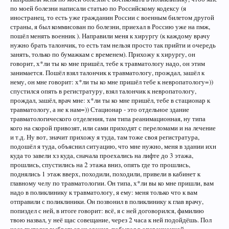
по моей болезни написали статью по Российскому кодексу (я
иностранец, то есть уже гражданин России с военным билетом другой
страны, я был коммисован по болезни, приехал в Россию уже на пмж,
пошёл менять военник ). Направили меня к хирургу (к каждому врачу
нужно брать талончик, то есть там нельзя просто так прийти и очередь
занять, только по бумажкам с временем). Прихожу к хирургу, он
говорит, х*ли ты ко мне пришёл, тебе к травматологу надо, он этим
занимается. Пошёл взял талончик к травматологу, прождал, зашёл к
нему, он мне говорит: х*ли ты ко мне пришёл тебе к невропатологу=))
спустился опять в регистратуру, взял талончик к невропатологу,
прождал, зашёл, врач мне: х*ли ты ко мне пришёл, тебе в стационар к
травматологу, а не к нам=)) Стационар - это отдельное здание
травматологического отделения, там типа реанимационная, ну типа
кого на скорой привозят, или сами приходят с переломами и на лечение
и т.д. Ну вот, значит прихожу я туда, там тоже своя регистратура,
подошёл я туда, объяснил ситуацию, что мне нужно, меня в здании ихн
куда то завели хз куда, сначала проехались на лифте до 3 этажа,
прошлись, спустились на 2 этажа вниз, опять где то прошлись,
поднялись 1 этаж вверх, походили, походили, привели в кабинет к
главному челу по травматологии. Он типа, х*ли вы ко мне пришли, вам
надо в поликлинику к травматологу, я ему: меня только что к вам
отправили с поликлиники. Он позвонил в поликлинику к глав врачу,
попиздел с ней, в итоге говорит: всё, я с ней договорился, фамилию
твою назвал, у неё щас совещание, через 2 часа к ней подойдёшь. Пол