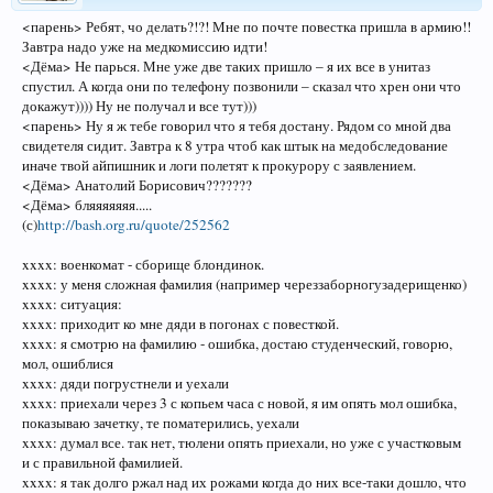
<парень> Ребят, чо делать?!?! Мне по почте повестка пришла в армию!!
Завтра надо уже на медкомиссию идти!
<Дёма> Не парься. Мне уже две таких пришло – я их все в унитаз
спустил. А когда они по телефону позвонили – сказал что хрен они что
докажут)))) Ну не получал и все тут)))
<парень> Ну я ж тебе говорил что я тебя достану. Рядом со мной два
свидетеля сидит. Завтра к 8 утра чтоб как штык на медобследование
иначе твой айпишник и логи полетят к прокурору с заявлением.
<Дёма> Анатолий Борисович???????
<Дёма> бляяяяяяя.....
(с)
http://bash.org.ru/quote/252562
xxxx: военкомат - сборище блондинок.
xxxx: у меня сложная фамилия (например череззаборногузадерищенко)
xxxx: ситуация:
xxxx: приходит ко мне дяди в погонах с повесткой.
xxxx: я смотрю на фамилию - ошибка, достаю студенческий, говорю,
мол, ошиблися
xxxx: дяди погрустнели и уехали
xxxx: приехали через 3 с копьем часа с новой, я им опять мол ошибка,
показываю зачетку, те поматерились, уехали
xxxx: думал все. так нет, тюлени опять приехали, но уже с участковым
и с правильной фамилией.
xxxx: я так долго ржал над их рожами когда до них все-таки дошло, что