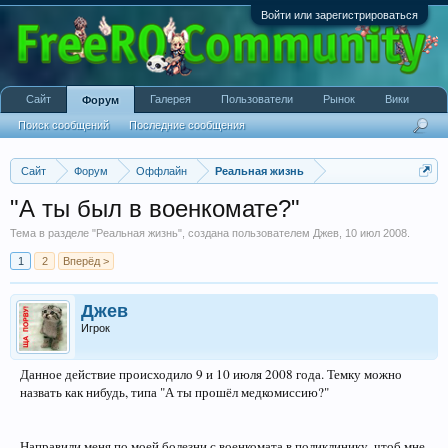
Войти или зарегистрироваться
Сайт
Галерея
Пользователи
Рынок
Вики
Форум
Поиск сообщений
Последние сообщения
Сайт
Форум
Оффлайн
Реальная жизнь
"А ты был в военкомате?"
Тема в разделе "
Реальная жизнь
", создана пользователем
Джев
,
10 июл 2008
.
1
2
Вперёд >
Джев
Игрок
Данное действие происходило 9 и 10 июля 2008 года. Темку можно
назвать как нибудь, типа "А ты прошёл медкомиссию?"
Направили меня по моей болезни с военкомата в поликлинику, чтоб мне