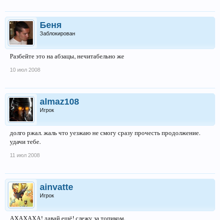
Беня
Заблокирован
Разбейте это на абзацы, нечитабельно же
10 июл 2008
almaz108
Игрок
долго ржал. жаль что уезжаю не смогу сразу прочесть продолжение.
удачи тебе.
11 июл 2008
ainvatte
Игрок
АХАХАХА! давай ещё! слежу за топиком.