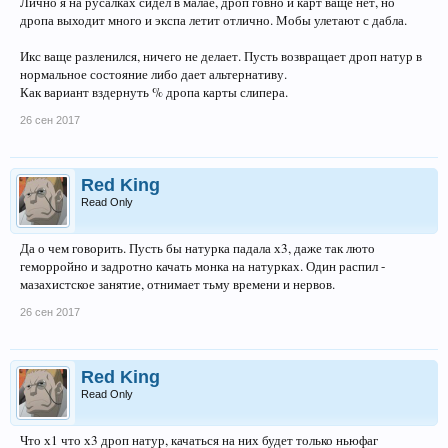
Лично я на русалках сидел в малае, дроп говно и карт ваще нет, но
дропа выходит много и экспа летит отлично. Мобы улетают с дабла.
Икс ваще разленился, ничего не делает. Пусть возвращает дроп натур в
нормальное состояние либо дает альтернативу.
Как вариант вздернуть % дропа карты слипера.
26 сен 2017
Red King
Read Only
Да о чем говорить. Пусть бы натурка падала х3, даже так люто
геморройно и задротно качать монка на натурках. Один распил -
мазахистское занятие, отнимает тьму времени и нервов.
26 сен 2017
Red King
Read Only
Что х1 что х3 дроп натур, качаться на них будет только ньюфаг