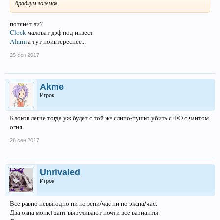
брадиум големов
потянет ли?
Clock
маловат дэф под инвест
Alarm
а тут поинтереснее...
25 сен 2017
Akme
Игрок
Клоков легче тогда уж будет с той же слипо-пушко убить с ФО с чантом
огня.
26 сен 2017
Unrivaled
Игрок
Все равно невыгодно ни по зени/час ни по экспа/час.
Два окна монк+хант выруливают почти все варианты.