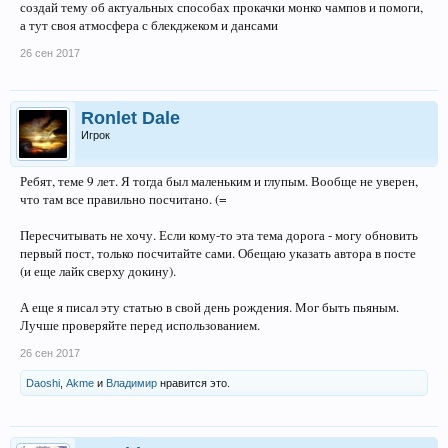
создай тему об актуальных способах прокачки монко чампов и помоги,
а тут своя атмосфера с блекджеком и дансами
26 сен 2017
Ronlet Dale
Игрок
Ребят, теме 9 лет. Я тогда был маленьким и глупым. Вообще не уверен,
что там все правильно посчитано. (=
Пересчитывать не хочу. Если кому-то эта тема дорога - могу обновить
первый пост, только посчитайте сами. Обещаю указать автора в посте
(и еще лайк сверху докину).
А еще я писал эту статью в свой день рождения. Мог быть пьяным.
Лучше проверяйте перед использованием.
26 сен 2017
Daoshi
,
Akme
и
Владимир
нравится это.