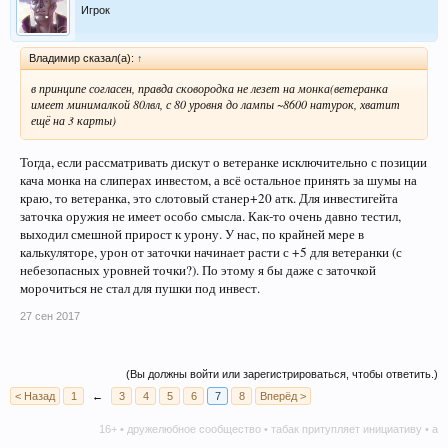
Игрок
Владимир сказал(а):
↑
в принципе согласен, правда сковородка не лезет на монка(ветеранка
имеет минималкой 80лвл, с 80 уровня до лампы ~8600 натурок, хватит
ещё на 3 карты)
Тогда, если рассматривать дискут о ветеранке исключительно с позиции
кача монка на слиперах инвестом, а всё остальное принять за шумы на
краю, то ветеранка, это слотовый станер+20 атк. Для инвестигейта
заточка оружия не имеет особо смысла. Как-то очень давно тестил,
выходил смешной прирост к урону. У нас, по крайней мере в
калькуляторе, урон от заточки начинает расти с +5 для ветеранки (с
небезопасных уровней точки?). По этому я бы даже с заточкой
морочиться не стал для пушки под инвест.
27 сен 2017
(Вы должны войти или зарегистрироваться, чтобы ответить.)
< Назад
1
←
3
4
5
6
7
8
Вперёд >
16+ • дружелюбное сообщество • табак притупляет инициативу • алкоголь