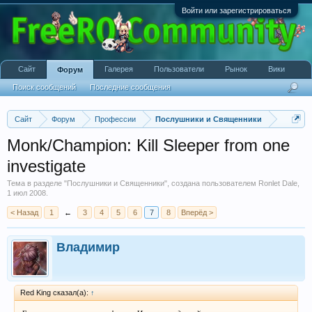
Войти или зарегистрироваться
Сайт
Галерея
Пользователи
Рынок
Вики
Форум
Поиск сообщений
Последние сообщения
Сайт
Форум
Профессии
Послушники и Священники
Monk/Champion: Kill Sleeper from one
investigate
Тема в разделе "
Послушники и Священники
", создана пользователем
Ronlet Dale
,
1 июл 2008
.
< Назад
1
←
3
4
5
6
7
8
Вперёд >
Владимир
Red King сказал(а):
↑