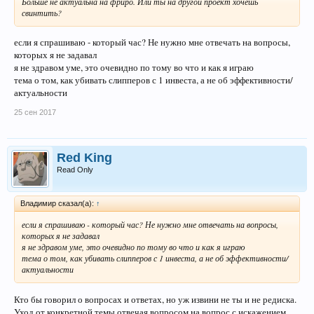
Больше не актуальна на фриро. Или ты на другой проект хочешь
свинтить?
если я спрашиваю - который час? Не нужно мне отвечать на вопросы,
которых я не задавал
я не здравом уме, это очевидно по тому во что и как я играю
тема о том, как убивать слипперов с 1 инвеста, а не об эффективности/
актуальности
25 сен 2017
Red King
Read Only
Владимир сказал(а):
↑
если я спрашиваю - который час? Не нужно мне отвечать на вопросы,
которых я не задавал
я не здравом уме, это очевидно по тому во что и как я играю
тема о том, как убивать слипперов с 1 инвеста, а не об эффективности/
актуальности
Кто бы говорил о вопросах и ответах, но уж извини не ты и не редиска.
Уход от конкретной темы отвечая вопросом на вопрос с искажением