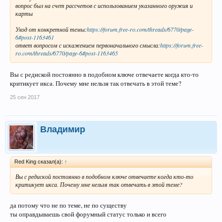
вопрос был на счет рассчетов с использованием указанного оружия и
карты
Уход от конкретной темы:
https://forum.free-ro.com/threads/6770/page-
6#post-1163461
ответ вопросом с искажением первоначального смысла:
https://forum.free-
ro.com/threads/6770/page-6#post-1163465
Вы с редиской постоянно в подобном ключе отвечаете когда кто-то
критикует икса. Почему мне нельзя так отвечать в этой теме?
25 сен 2017
Владимир
Red King сказал(а):
↑
Вы с редиской постоянно в подобном ключе отвечаете когда кто-то
критикует икса. Почему мне нельзя так отвечать в этой теме?
да потому что не по теме, не по существу
ты оправдываешь свой форумный статус только и всего