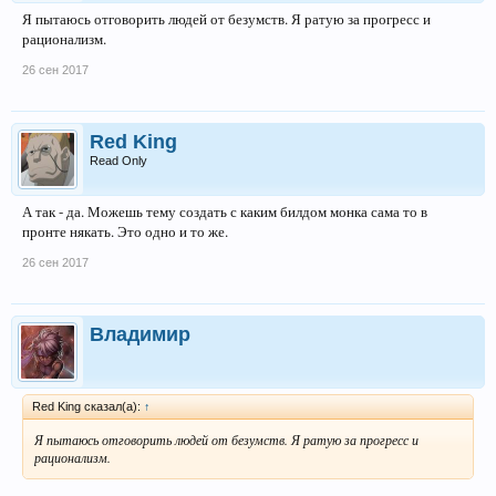
Я пытаюсь отговорить людей от безумств. Я ратую за прогресс и
рационализм.
26 сен 2017
Red King
Read Only
А так - да. Можешь тему создать с каким билдом монка сама то в
пронте някать. Это одно и то же.
26 сен 2017
Владимир
Red King сказал(а):
↑
Я пытаюсь отговорить людей от безумств. Я ратую за прогресс и
рационализм.