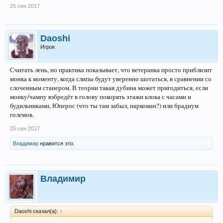
25 сен 2017
Daoshi
Игрок
Считать лень, но практика показывает, что ветеранка просто приблизит
монка к моменту, когда слипы будут уверенно шотаться, в сравнении со
слоченным станером. В теории такая дубина может пригодиться, если
монку/чампу взбредёт в голову покорять этажи клока с часами и
будильниками, Юперос (что ты там забыл, наркоман?) или брадиум
големов.
25 сен 2017
Владимир
нравится это.
Владимир
Daoshi сказал(а):
↑