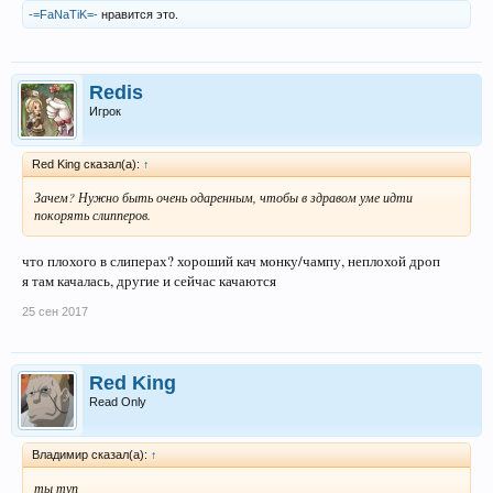
-=FaNaTiK=-
нравится это.
Redis
Игрок
Red King сказал(а):
↑
Зачем? Нужно быть очень одаренным, чтобы в здравом уме идти
покорять слипперов.
что плохого в слиперах? хороший кач монку/чампу, неплохой дроп
я там качалась, другие и сейчас качаются
25 сен 2017
Red King
Read Only
Владимир сказал(а):
↑
ты туп