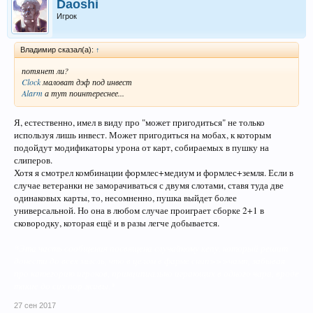
Daoshi
Игрок
Владимир сказал(а):
↑
потянет ли?
Clock
маловат дэф под инвест
Alarm
а тут поинтереснее...
Я, естественно, имел в виду про "может пригодиться" не только
используя лишь инвест. Может пригодиться на мобах, к которым
подойдут модификаторы урона от карт, собираемых в пушку на
слиперов.
Хотя я смотрел комбинации формлес+медиум и формлес+земля. Если в
случае ветеранки не заморачиваться с двумя слотами, ставя туда две
одинаковых карты, то, несомненно, пушка выйдет более
универсальной. Но она в любом случае проиграет сборке 2+1 в
сковородку, которая ещё и в разы легче добывается.
*Эта часть сообщения посвящена случайному кепу, который решит
донести до всех мысль, что в целом в фарме снип>>>чамп, забывая
про категорию игроков, принципиально играющих в одного чара, вроде
такие до сих пор живы.*
27 сен 2017