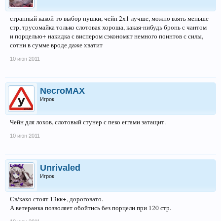
странный какой-то выбор пушки, чейн 2х1 лучше, можно взять меньше
стр, трусомайка только слотовая хороша, какая-нибудь бронь с чантом
и порцелью+ накидка с виспером сэкономят немного поинтов с силы,
сотни в сумме вроде даже хватит
10 июн 2011
NecroMAX
Игрок
Чейн для лохов, слотовый стунер с пеко еггами затащит.
10 июн 2011
Unrivaled
Игрок
Св/кахо стоят 13кк+, дороговато.
А ветеранка позволяет обойтись без порцели при 120 стр.