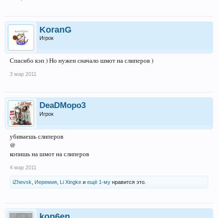
KoranG
Игрок
Спасибо кэп ) Но нужен сначало шмот на слиперов )
3 мар 2011
DeaDMopo3
Игрок
убиваешь слиперов
@
копишь на шмот на слиперов
4 мар 2011
iZhevsk
,
Иеремия
,
Li Xingke
и
ещё 1-му
нравится это.
kop6en