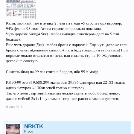
Кальк глючный, там в пушке 2 пека эгга, еда +5 стр, пет орк варриор,
94% фли на 98 лвле. Атк на скрине не правльно показана.
Чуть дороже билд(4.5кк) - любая накидка с виспером(даст на 5 фли
больше).
Еще чуть дороже(5кк) - любая броня с порцелей. Еще чуть дороже если
броня с чантом(дешевые силки с +3 аги будут хорошим вариантом) При
порцеле можно отказатся от пета, или снизить стр на 10. Жертвовать
дексой не советую.
Считать билд на 99 лвл считаю бредом, ибо 99 = мофр.
P.S 90-99 это 319.688.299 экспы или 29576 слиперов или 22182 только
одних натурок ~ 130кк зеней только с натурок.
Так что имея стартовый капитал можно сделать любой билд монку,
даже с мейсой 2х1х1 и ушками+1стр - все равно к лампе окупится.
9 июн 2011
NRKTK
Игрок