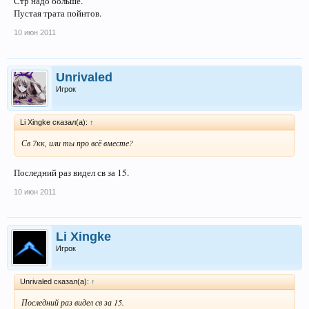
Стр надо больше.
Пустая трата пойнтов.
10 июн 2011
Unrivaled
Игрок
Li Xingke сказал(а):
↑
Св 7кк, или ты про всё вместе?
Последний раз видел св за 15.
10 июн 2011
Li Xingke
Игрок
Unrivaled сказал(а):
↑
Последний раз видел св за 15.