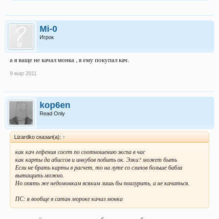
Mi-0
Игрок
а я ваще не качал монка , я ему покупал кач.
9 мар 2011
kop6en
Read Only
Lizardko сказал(а):
↑
как кач гефения сосет по соотношению экспа в час
как карты да абиссов и инкубов побить ок. Элки? может быть
Если не брать карты в расчет, то на луте со слипов больше бабла
вытащить можно.
Но опять же недомонкам всяким лишь бы поазурить, а не качаться.
ПС: я вообще в сатан мороке качал монка