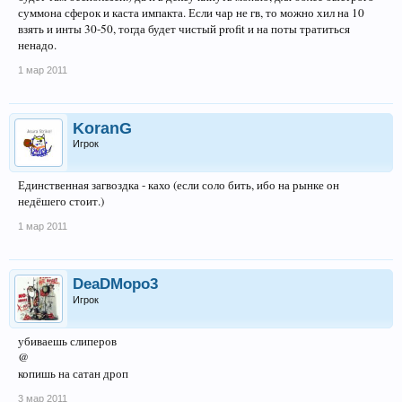
суммона сферок и каста импакта. Если чар не гв, то можно хил на 10
взять и инты 30-50, тогда будет чистый profit и на поты тратиться
ненадо.
1 мар 2011
KoranG
Игрок
Единственная загвоздка - кахо (если соло бить, ибо на рынке он
недёшего стоит.)
1 мар 2011
DeaDMopo3
Игрок
убиваешь слиперов
@
копишь на сатан дроп
3 мар 2011