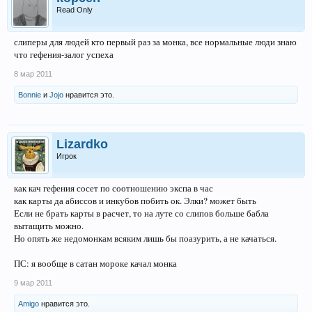
Read Only
слиперы для людей кто первый раз за монка, все нормальные люди знаю
что гефения-залог успеха
8 мар 2011
Bonnie
и
Jojo
нравится это.
Lizardko
Игрок
как кач гефения сосет по соотношению экспа в час
как карты да абиссов и инкубов побить ок. Элки? может быть
Если не брать карты в расчет, то на луте со слипов больше бабла
вытащить можно.
Но опять же недомонкам всяким лишь бы поазурить, а не качаться.
ПС: я вообще в сатан мороке качал монка
9 мар 2011
Amigo
нравится это.