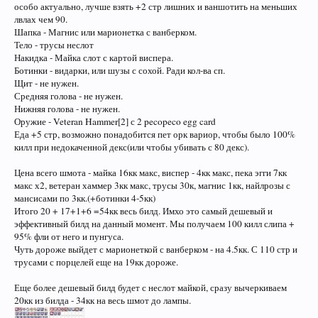
особо актуально, лучше взять +2 стр лишних и ваншотить на меньших
лвлах чем 90.
Шапка - Магнис или марионетка с ванберком.
Тело - трусы неслот
Накидка - Майка слот с картой виспера.
Ботинки - видарки, или шузы с сохой. Ради кол-ва сп.
Щит - не нужен.
Средняя голова - не нужен.
Нижняя голова - не нужен.
Оружие - Veteran Hammer[2] с 2 pecopeco egg card
Еда +5 стр, возможно понадобится пет орк вариор, чтобы было 100%
килл при недокаченной декс(или чтобы убивать с 80 декс).
Цена всего шмота - майка 16кк макс, виспер - 4кк макс, пека эгги 7кк
макс х2, ветеран хаммер 3кк макс, трусы 30к, магнис 1кк, найлрозы с
мансисами по 3кк.(+ботинки 4-5кк)
Итого 20 + 17+1+6 =54кк весь билд. Имхо это самый дешевый и
эффективный билд на данный момент. Мы получаем 100 килл слипа +
95% фли от него и пунгуса.
Чуть дороже выйдет с марионеткой с ванберком - на 4.5кк. С 110 стр и
трусами с порцелей еще на 19кк дороже.
Еще более дешевый билд будет с неслот майкой, сразу вычеркиваем
20кк из билда - 34кк на весь шмот до лампы.