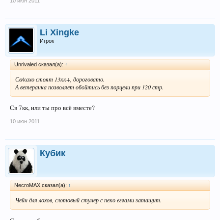
10 июн 2011
Li Xingke
Игрок
Unrivaled сказал(а):
↑
Св/кахо стоят 13кк+, дороговато.
А ветеранка позволяет обойтись без порцели при 120 стр.
Св 7кк, или ты про всё вместе?
10 июн 2011
Кубик
NecroMAX сказал(а):
↑
Чейн для лохов, слотовый стунер с пеко еггами затащит.