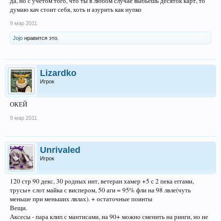
да, но с учётом того, что ты в любом случае выбьешь десяток карт, то
думаю кач стоит себя, хоть и азурить как нупко
9 мар 2011
Jojo
нравится это.
Lizardko
Игрок
ОКЕЙ
9 мар 2011
Unrivaled
Игрок
120 стр 90 декс, 30 родных инт, ветеран хамер +5 с 2 пека еггами,
трусы+ слот майка с виспером, 50 аги = 95% фли на 98 лвле(чуть
меньше при меньших лвлах). + остаточные поинты
Вещи.
Аксесы - пара клип с мантисами, на 90+ можно сменить на ринги, но не