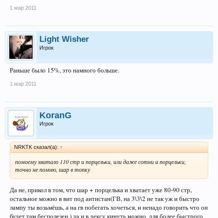
1 мар 2011
Light Wisher
Игрок
Раньше было 15%, это намного больше.
1 мар 2011
KoranG
Игрок
NRKTK сказал(а):
↑
помоему хватало 110 стр и порцельки, или даже сотни и порцельки,
точно не помню, шар в топку
Да не, прикол в том, что шар + порцелька и хватает уже 80-90 стр,
остальное можно в вит под антистан(ГВ, на 3\3\2 не так уж и быстро
лампу ты возьмёшь, а на гв побегать хочеться, и ненадо говорить что он
будет там бесполезен.) да и в дексу кинуть можно, для более быстрого