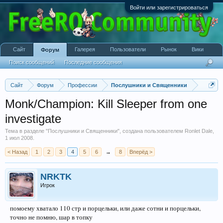
Войти или зарегистрироваться
Сайт
Галерея
Пользователи
Рынок
Вики
Форум
Поиск сообщений
Последние сообщения
Сайт
Форум
Профессии
Послушники и Священники
Monk/Champion: Kill Sleeper from one
investigate
Тема в разделе "
Послушники и Священники
", создана пользователем
Ronlet Dale
,
1 июл 2008
.
< Назад
1
2
3
4
5
6
→
8
Вперёд >
NRKTK
Игрок
помоему хватало 110 стр и порцельки, или даже сотни и порцельки,
точно не помню, шар в топку