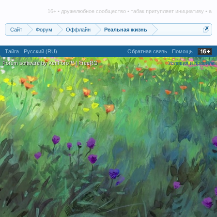
16+ • дружелюбное сообщество • табак притупляет инициативу • алког
Сайт
Форум
Оффлайн
Реальная жизнь
Тайга
Русский (RU)
Обратная связь
Помощь
Forum software by XenForo™
|
FreeRO
Условия и правила