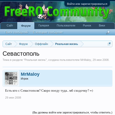
Войти или зарегистрироваться
Сайт
Галерея
Пользователи
Рынок
Вики
Форум
Поиск сообщений
Последние сообщения
Сайт
Форум
Оффлайн
Реальная жизнь
Севастополь
Тема в разделе "
Реальная жизнь
", создана пользователем
MrMaloy
,
29 июн 2008
.
MrMaloy
Игрок
Есть кто с Севастополя? Скоро поеду туда.. мб сходочку? =)
29 июн 2008
(Вы должны войти или зарегистрироваться, чтобы ответить.)