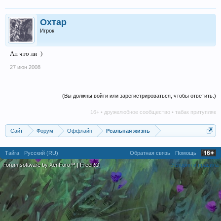
Охтар
Игрок
Ап что ли -)
27 июн 2008
(Вы должны войти или зарегистрироваться, чтобы ответить.)
16+ • дружелюбное сообщество • табак притупляет ин
Сайт
Форум
Оффлайн
Реальная жизнь
Тайга
Русский (RU)
Обратная связь
Помощь
Forum software by XenForo™
|
FreeRO
Условия и правила