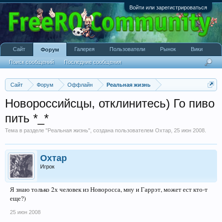
Войти или зарегистрироваться
Сайт
Галерея
Пользователи
Рынок
Вики
Форум
Поиск сообщений
Последние сообщения
Сайт
Форум
Оффлайн
Реальная жизнь
Новороссийсцы, отклинитесь) Го пиво
пить *_*
Тема в разделе "
Реальная жизнь
", создана пользователем
Охтар
,
25 июн 2008
.
Охтар
Игрок
Я знаю только 2х человек из Новоросса, мну и Гаррэт, может ест кто-т
еще?)
25 июн 2008