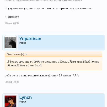
3. уку они могут, но согласен - это не их прямое предназначение.
4. фтопку)
20 окт 2008
Yopartisan
Игрок
Svet сказал(а):
↑
Я думаю речь шла о 100 декс с зеромами и блесом. Ммм какой билд 99 стр
99 вит 25 декс и 2 аги? о_О
ребя речь о спиральщике, какие фтопку 25 дексы :*А*:
20 окт 2008
Lynch
Игрок