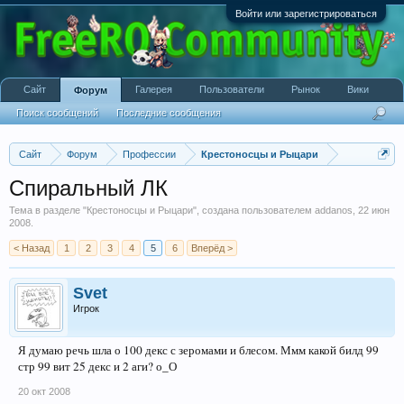
Войти или зарегистрироваться
Сайт
Галерея
Пользователи
Рынок
Вики
Форум
Поиск сообщений
Последние сообщения
Сайт
Форум
Профессии
Крестоносцы и Рыцари
Спиральный ЛК
Тема в разделе "
Крестоносцы и Рыцари
", создана пользователем
addanos
,
22 июн
2008
.
< Назад
1
2
3
4
5
6
Вперёд >
Svet
Игрок
Я думаю речь шла о 100 декс с зеромами и блесом. Ммм какой билд 99
стр 99 вит 25 декс и 2 аги? о_О
20 окт 2008