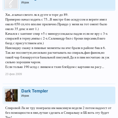
Игрок
Хм...я качал свеого лк в дуэте в торе до 89.
Примерно начал ходить с 75...В мистре блю асидусом и верите имел
около 650 сп,что вполне прилично.Правдо у меня на тот омент было
около 35 декс и инт 1.)
Качался с хантинг спир +5 с минорусом,касы падли если не вру с 3-х
спиралей в терну,импы с 2-х.Саламандр бил с броки пирсами,благо
билд с присутствием аги.)
Навскидку скажу в пиковые моменты на иче брали в районе 6кк в 6.
Так же посоветую,несильно расчитывать на спираль,фан фаном,но
такой чар блокируется банальной пнеумой.Да и в пвм несчитаю лк уж
сильно хорошим чаром.
Если только 190 аспд с линком и тхин блейдом с картами на расу...
23 фев 2009
Dark Templer
Игрок
Спировой Лк не тру поиграеш им максимум недели 2 потом надоест от
без помощности в пвп,лутше сделать и Спиральку и ББ воть эту будет
Тру!