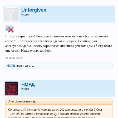
Unforgiven
Игрок
Вот примерно такой билд,матир можно заменить на гф,что позволяет
срезать 1 виты,всегда стараюсь сделать билды с 1 свободным
аксесуаром,дабы носить хоронг\смоки\алика,с учётом еды +5 стр,благо
она стоит 10к),в очках ванберк.
23 фев 2009
НОРД
нравится это.
НОРД
Игрок
Unforgiven сказал(а):
↑
Со своими 40 декс на 93 в конце имею 202 хит,так что у тебя будет
~250-260 на лампе,я незнаю по кому с таким хитом можно мисать)
Как приду домой могу выложить билд примерного спиральщика)