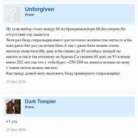
Unforgiven
Игрок
Ну если выбор стоит между бб ил брандишем,бери бб,бесспорно.Но
отсутствие стр скажется.
Хотя раз билд спиральщик,имеет достаточное колличество инты,то я бы
взял джон бит раз уж нечем бить.А так с джон бита можно очень
неплохо помучать))Ну декс я бы снизил до 83 хотябы,с концой ты
мисать и так и так непокому не будешь.Со своими 40 декс на 93 в конце
имею 202 хит,так что у тебя будет ~250-260 на лампе,я незнаю по кому
с таким хитом можно мисать)
Как приду домой могу выложить билд примерного спиральщика)
23 фев 2009
Dark Templer
Игрок
+1 угу
23 фев 2009