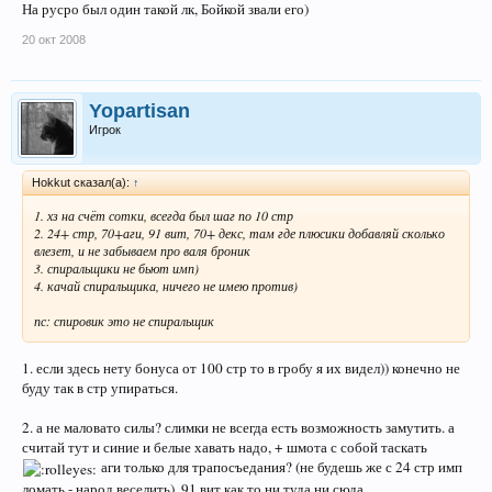
На русро был один такой лк, Бойкой звали его)
20 окт 2008
Yopartisan
Игрок
Hokkut сказал(а):
↑
1. хз на счёт сотки, всегда был шаг по 10 стр
2. 24+ стр, 70+аги, 91 вит, 70+ декс, там где плюсики добавляй сколько
влезет, и не забываем про валя броник
3. спиральщики не бьют имп)
4. качай спиральщика, ничего не имею против)
пс: спировик это не спиральщик
1. если здесь нету бонуса от 100 стр то в гробу я их видел)) конечно не
буду так в стр упираться.
2. а не маловато силы? слимки не всегда есть возможность замутить. а
считай тут и синие и белые хавать надо, + шмота с собой таскать
аги только для трапосъедания? (не будешь же с 24 стр имп
ломать - народ веселить). 91 вит как то ни туда ни сюда....