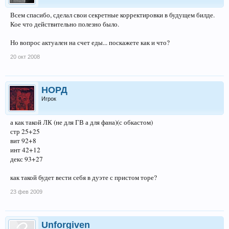
Всем спасибо, сделал свои секретные корректировки в будущем билде.
Кое что действительно полезно было.
Но вопрос актуален на счет еды... поскажете как и что?
20 окт 2008
НОРД
Игрок
а как такой ЛК (не для ГВ а для фана)(с обкастом)
стр 25+25
вит 92+8
инт 42+12
декс 93+27
как такой будет вести себя в дуэте с пристом торе?
23 фев 2009
Unforgiven