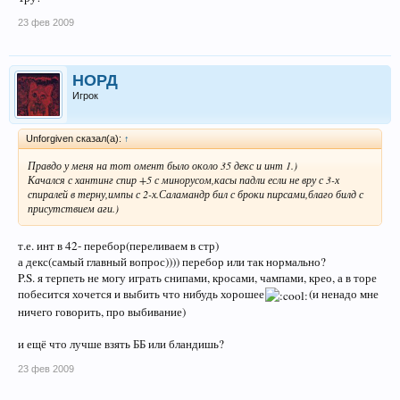
23 фев 2009
НОРД
Игрок
Unforgiven сказал(а):
↑
Правдо у меня на тот омент было около 35 декс и инт 1.)
Качался с хантинг спир +5 с минорусом,касы падли если не вру с 3-х
спиралей в терну,импы с 2-х.Саламандр бил с броки пирсами,благо билд с
присутствием аги.)
т.е. инт в 42- перебор(переливаем в стр)
а декс(самый главный вопрос)))) перебор или так нормально?
P.S. я терпеть не могу играть снипами, кросами, чампами, крео, а в торе
побесится хочется и выбить что нибудь хорошее
(и ненадо мне
ничего говорить, про выбивание)
и ещё что лучше взять ББ или бландишь?
23 фев 2009