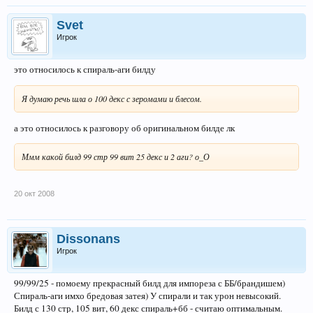
Svet
Игрок
это относилось к спираль-аги билду
Я думаю речь шла о 100 декс с зеромами и блесом.
а это относилось к разговору об оригинальном билде лк
Ммм какой билд 99 стр 99 вит 25 декс и 2 аги? о_О
20 окт 2008
Dissonans
Игрок
99/99/25 - помоему прекрасный билд для импореза с ББ/брандишем)
Спираль-аги имхо бредовая затея) У спирали и так урон невысокий.
Билд с 130 стр, 105 вит, 60 декс спираль+бб - считаю оптимальным.