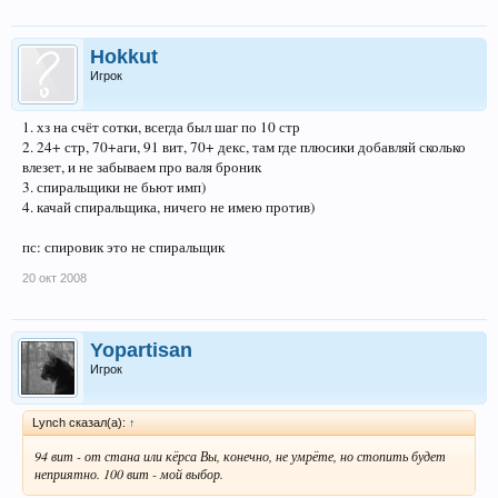
Hokkut
Игрок
1. хз на счёт сотки, всегда был шаг по 10 стр
2. 24+ стр, 70+аги, 91 вит, 70+ декс, там где плюсики добавляй сколько
влезет, и не забываем про валя броник
3. спиральщики не бьют имп)
4. качай спиральщика, ничего не имею против)
пс: спировик это не спиральщик
20 окт 2008
Yopartisan
Игрок
Lynch сказал(а):
↑
94 вит - от стана или кёрса Вы, конечно, не умрёте, но стопить будет
неприятно. 100 вит - мой выбор.