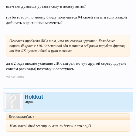
все-таки думаешь урезать силу в пользу виты?
грубо говоря по моему билду получается 94 своей виты, а если хавкой
добивать в критичные моменты?
Основная проблема ЛК в том, что им сложно "рулить". Если даже
поротый кросс с 110-120 стр под едп и линком всё равно нарубит фрагов,
то для ЛК нужен и билд и руки и голова.
да я 2 года вполне успешно ЛК отыграл, но тут другой сервер, другие
совсем расклады) поэтому и советуюсь.
20 окт 2008
Hokkut
Игрок
Svet сказал(а):
↑
Ммм какой билд 99 стр 99 вит 25 декс и 2 аги? о_О