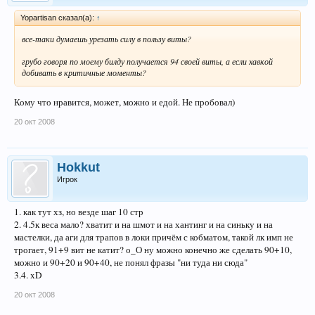
Yopartisan сказал(а):
↑
все-таки думаешь урезать силу в пользу виты?
грубо говоря по моему билду получается 94 своей виты, а если хавкой
добивать в критичные моменты?
Кому что нравится, может, можно и едой. Не пробовал)
20 окт 2008
Hokkut
Игрок
1. как тут хз, но везде шаг 10 стр
2. 4.5к веса мало? хватит и на шмот и на хантинг и на синьку и на
мастелки, да аги для трапов в локи причём с кобматом, такой лк имп не
трогает, 91+9 вит не катит? о_О ну можно конечно же сделать 90+10,
можно и 90+20 и 90+40, не понял фразы "ни туда ни сюда"
3.4. xD
20 окт 2008