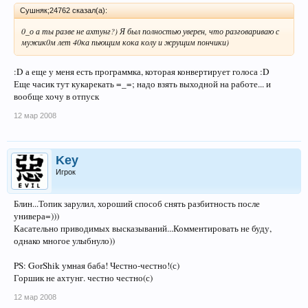
Сушняк;24762 сказал(а):
0_о а ты разве не ахтунг?) Я был полностью уверен, что разговариваю с
мужик0м лет 40ка пьющим кока колу и жрущим пончики)
:D а еще у меня есть программка, которая конвертирует голоса :D
Еще часик тут кукарекать =_=; надо взять выходной на работе... и
вообще хочу в отпуск
12 мар 2008
Key
Игрок
Блин...Топик зарулил, хороший способ снять разбитность после
универа=)))
Касательно приводимых высказываний...Комментировать не буду,
однако многое улыбнуло))
PS: GorShik умная баба! Честно-честно!(с)
Горшик не ахтунг. честно честно(с)
12 мар 2008