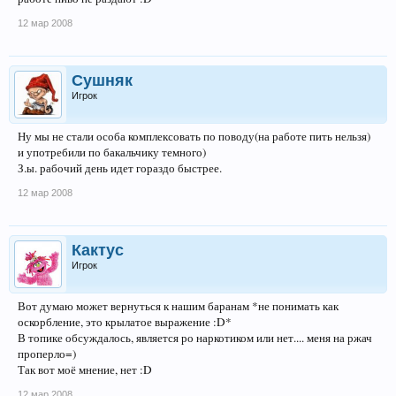
12 мар 2008
Сушняк
Игрок
Ну мы не стали особа комплексовать по поводу(на работе пить нельзя)
и употребили по бакальчику темного)
З.ы. рабочий день идет гораздо быстрее.
12 мар 2008
Кактус
Игрок
Вот думаю может вернуться к нашим баранам *не понимать как
оскорбление, это крылатое выражение :D*
В топике обсуждалось, является ро наркотиком или нет.... меня на ржач
проперло=)
Так вот моё мнение, нет :D
12 мар 2008