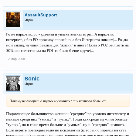
AssaultSupport
Игрок
Ро не наркотик, ро - удачная и увлекательная игра... А наркотик
интернет, я без РО проживу спокойно, а без Интернета никак=)... Ро ,на
мой взгляд, лучшая реализация "жизни" в инете! Если б РО2 был хоть на
50% соответствовал на РО1 то было б еще круче)...
12 мар 2008
Sonic
Игрок
Почему не говорят о тупых мужчинах? *их намного больше*
Подавляющее большинство женщин "средние" по уровню интеллекту и
меньше среди них "умных" и "тупых". Тогда как среди мужчин больше
"тупых", но в тоже время больше и "умных", ну и "средних" немного.
Если верить преподавателю по психологии (который опирался на стат.
исследования) в нашем в универе, впрочем так оно и есть судя по всему.