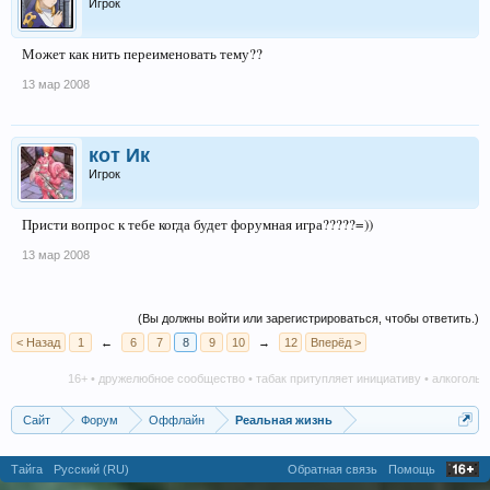
Игрок
Может как нить переименовать тему??
13 мар 2008
кот Ик
Игрок
Присти вопрос к тебе когда будет форумная игра?????=))
13 мар 2008
(Вы должны войти или зарегистрироваться, чтобы ответить.)
< Назад
1
←
6
7
8
9
10
→
12
Вперёд >
16+ • дружелюбное сообщество • табак притупляет инициативу • алкоголь наноси
Сайт
Форум
Оффлайн
Реальная жизнь
Тайга
Русский (RU)
Обратная связь
Помощь