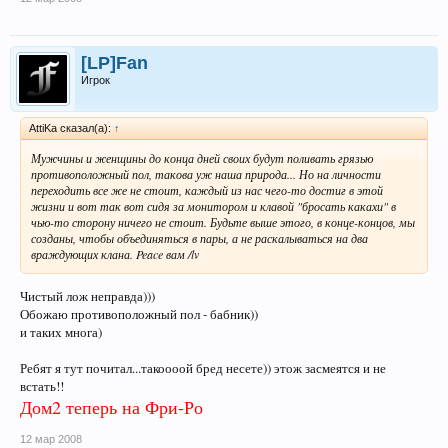
[LP]Fan
Игрок
AttiKa сказал(а):
↑
Мужчины и женщины до конца дней своих будут поливать грязью
противоположный пол, такова уж наша природа... Но на личности
переходить все же не стоит, каждый из нас чего-то достиг в этой
жизни и вот так вот сидя за монитором и клавой "бросать какахи" в
чью-то сторону ничего не стоит. Будьте выше этого, в конце-концов, мы
созданы, чтобы объединяться в пары, а не раскалываться на два
враждующих клана. Peace вам /lv
Чистый лож неправда)))
Обожаю противоположный пол - бабник))
и таких многа)
Ребят я тут почитал...такоооой бред несете)) этож засмеятся и не
встать!!
Дом2 теперь на Фри-Ро
12 мар 2008