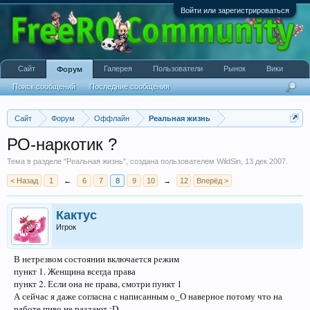
Войти или зарегистрироваться
Сайт
Галерея
Пользователи
Рынок
Вики
Форум
Поиск сообщений
Последние сообщения
Сайт
Форум
Оффлайн
Реальная жизнь
РО-наркотик ?
Тема в разделе "
Реальная жизнь
", создана пользователем
WildSin
,
13 дек 2007
.
< Назад
1
←
6
7
8
9
10
→
12
Вперёд >
Кактус
Игрок
В нетрезвом состоянии включается режим
пункт 1. Женщина всегда права
пункт 2. Если она не права, смотри пункт 1
А сейчас я даже согласна с написанным о_О наверное потому что на
работе пиво не раздают :D