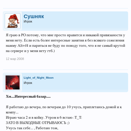
Сушняк
Игрок
Я граю в РО потому, что мне просто нравится и никакой привязаности у
меня нету. Если есть более интересные занятия я без всякого сожеления
нажму Alt+f4 и париться не буду по поводу того, что я не самый крутой
на сервере и у меня нету гтб.)
12 мар 2008
Light_of_Night_Moon
Игрок
Хм....Интересный базар.....
Я работаю до вечера, по вечерам до 10 учусь, приплетаюсь домой и к
компу...
Играю часа 2 и в койку. Утром в 6 встаю :T_T:
ЗАТО В ВЫХОДНЫЕ ОТРЫВАЮСЪ ;)
Учусь так себе... , Работаю тож,