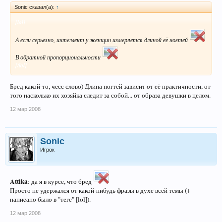
Sonic сказал(а):
↑
[lol]
А если серьезно, интеллект у женщин измеряется длиной её ногтей
В обратной пропорциональности
[/lol]
Бред какой-то, чесс слово) Длина ногтей зависит от её практичности, от
того насколько их хозяйка следит за собой... от образа девушки в целом.
12 мар 2008
Sonic
Игрок
Attika
: да я в курсе, что бред
Просто не удержался от какой-нибудь фразы в духе всей темы (+
напиcано было в "теге" [lol]).
12 мар 2008