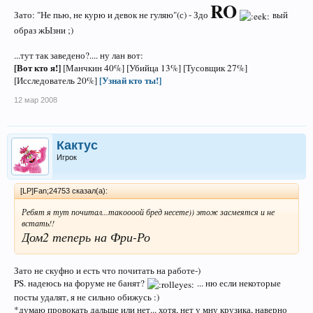
RO
Зато: "Не пью, не курю и девок не гуляю"(с) - Здо
вый
образ жЫзни ;)
...тут так заведено?.... ну лан вот:
[Вот кто я!]
[Манчкин 40%] [Убийца 13%] [Тусовщик 27%]
[Узнай кто ты!]
[Исследователь 20%]
12 мар 2008
Кактус
Игрок
[LP]Fan;24753 сказал(а):
Ребят я тут почитал...такоооой бред несете)) этож засмеятся и не
встать!!
Дом2 теперь на Фри-Ро
Зато не скуфно и есть что почитать на работе-)
PS. надеюсь на форуме не банят?
... ню если некоторые
посты удалят, я не сильно обижусь :)
*думаю провокать дальше или нет... хотя, нет у мну крузика, наверно