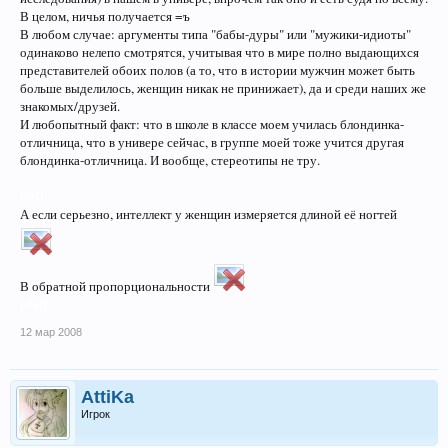
В целом, ничья получается =ъ
В любом случае: аргументы типа "бабы-дуры" или "мужики-идиоты"
одинаково нелепо смотрятся, учитывая что в мире полно выдающихся
представителей обоих полов (а то, что в истории мужчин может быть
больше выделилось, женщин никак не принижает), да и среди наших же
знакомых/друзей.
И любопытный факт: что в школе в классе моем училась блондинка-
отличница, что в универе сейчас, в группе моей тоже учится другая
блондинка-отличница. И вообще, стереотипы не тру.
[lol]
А если серьезно, интеллект у женщин измеряется длиной её ногтей
В обратной пропорциональности
[/lol]
12 мар 2008
AttiKa
Игрок