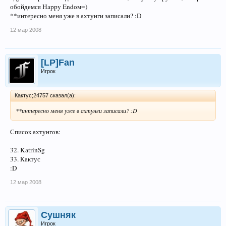
обойдемся Happy Endом=)
**интересно меня уже в ахтунги записали? :D
12 мар 2008
[LP]Fan
Игрок
Кактус;24757 сказал(а):
**интересно меня уже в ахтунги записали? :D
Список ахтунгов:
32. KatrinSg
33. Кактус
:D
12 мар 2008
Сушняк
Игрок