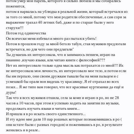
потом умер мой парень, которого я сильно любила и мы собирались
поженится,
потом я нарвалась на ублюдка в реальной жизни, который встречался из
за того со мной, потому что мои родители обеспеченные, а сам сори за
выражение трахал 40 летних баб, даже и по старше были у него
старухи!!!
Потом год одиночества
Он всячески меня избевал и много раз пытался убить!
Потом в прошлом году за мной беголо табун, стая мужиков предлогали
встречатся, но для чего они предлагали"
Ты думаешь их интересовала, что я занимаюсь пением, играю на
пианино ,изучаю языки, или читаю книги с философией???
Нет их интересовало только одна мысль как потрахатся со мной!!! Их
не интересовала моя личность, их интересовало мое тело, и потом если
бы им перпало, они своим дружкам тыкали бы на меня пальцем и с
усмешкой бы орали вон видешь ту красавицу, Я её отрахал во всех
позах... Я же типо вам говорил, что все красивые куртизанки да ещё и
дуры!
Так что я всех мужиков отшила, села за комп и играю в ро, но не 28
часов а 10 часов, при этом я успеваю ходить на занятия по музыки,
продолжать изучать языки и читать книги...
И пришла я в ро искать своего единственного...
И эту идею мне дали 10 пар рошных которые познакомившись в ро (
они кстате были с разных городов) и поженившись в ро, в результате
женились и в реале..