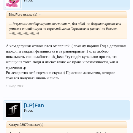
Игрок
сна..и выхода на улицу,думал инсульт епт переживу =)и самое главное нас
было 10-15 ! и все друзья в реале... Повидал таких задротов что теперь
мнение о РО совершенно поменялось,стоит тут убивать время и ничего
BlindFury сказал(а):
↑
больше, ни каких романов итд ....девушкам вообще играть не стоит =)
без обид, но девушки красивые и умные в он-лайн игры не играют)))хотя
....девушкам вообще играть не стоит =) без обид, но девушки красивые и
"красивых и умных" не бывает =)))))))))))))))))))))))
умные в он-лайн игры не играют)))хотя "красивых и умных" не бывает
Теперь столько здоровья задротить нет, но тот великий интерес
=)))))))))))))))))))))))
остался и останется всегда.
Ро это не наркотик,ро это средство убить время,без этого можно
обойтись и в этом нету смысла жизни...
А чем девушки отличаются от парней :( почему парням Гуд а девушкам
НО ЭТО ОЧЕНЬ ИНТЕРЕСНО =) Личной жизни не мишает слава богу,
плохо... я заядлая феминистка и за равноправие :) хотя люблю
учебе тоже.... как были распиздяями так и есть.. автор темки все про
показывать свои слабости :th_hee: *тут идёт куча слов про то, что
учебу про учебу, если ты по жизни распиздяй,бухаешь,куриш и
женщины тоже люди и имеют такие же права и возможности, как и
бепорядочные связи имеешь =) какая учеба ? ты студент живи =)
мужчины :p
Ро-лекарство от безделия и скуки :) Приятное лакомство, которое
ЛП фон вообще на своей волне толкает тему...
хочется получать вновь и вновь
10 мар 2008
[LP]Fan
Игрок
Кактус;23970 сказал(а):