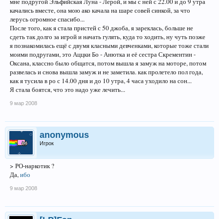
мне подругой Эльфийская Луна - Лерой, и мы с ней с 22.00 и до 9 утра
качались вместе, она мою ако качала на шаре совей синкой, за что
лерусь огромное спасибо...
После того, как я стала пристей с 50 джоба, я зареклась, больше не
сдеть так долго за игрой и начать гулять, куда то ходить, ну чуть позже
я познакомилась ещё с двумя класными девченками, которые тоже стали
моими подругами, это Аццки Бо - Анютка и её сестра Скрементин -
Оксана, классно было общатся, потом вышла я замуж на моторе, потом
развелась и снова вышла замуж и не заметила. как пролетело пол года,
как я тусила в ро с 14.00 дня и до 10 утра, 4 часа уходило на сон...
Я стала боятся, что это надо уже лечить...
9 мар 2008
anonymous
Игрок
> РО-наркотик ?
Да,
ибо
9 мар 2008