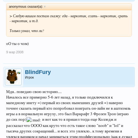
anonymous сказал(а):
↑
> Следую вашим постам скажу: еда - наркотик, ссать - наркотик, срать
- наркотик, и т.д.
Только узнал, что ли?
оО ты о чом)
9 мар 2008
BlindFury
Игрок
Мдя.. поведаю свою историю....
Началось все примерно 5-6 лет назад, я только подключился к
мапедному инету =) первый из своих нынешних друзей =) наверно
точнее сказать первый кто попробовал поиграть он-лайн не в аштиэмль
игры а в нормальную игруху, это был Варкрафт 3 Фрозен Трон (играю
до сих пор)
и вот как то я пришел тогда еще Колледж и
рассказал что ОООО как круто что есть такое слово "noob" и "lol" и
тысяча других сокращений... и всех это увлекло.. к тому времени я
увлекся вариком и начал заниматься этим проффесионально (как я думал