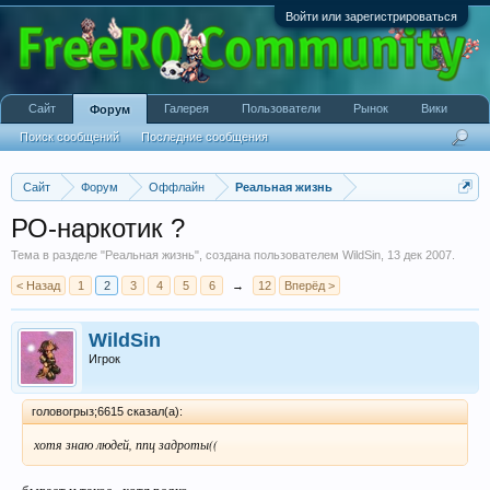
Войти или зарегистрироваться
Сайт
Галерея
Пользователи
Рынок
Вики
Форум
Поиск сообщений
Последние сообщения
Сайт
Форум
Оффлайн
Реальная жизнь
РО-наркотик ?
Тема в разделе "
Реальная жизнь
", создана пользователем
WildSin
,
13 дек 2007
.
< Назад
1
2
3
4
5
6
→
12
Вперёд >
WildSin
Игрок
головогрыз;6615 сказал(а):
хотя знаю людей, ппц задроты((