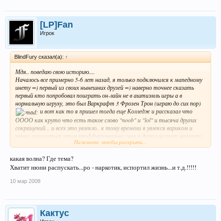
[LP]Fan
Игрок
BlindFury сказал(а):
↑
Мдя.. поведаю свою историю....
Началось все примерно 5-6 лет назад, я только подключился к мапедному
инету =) первый из своих нынешних друзей =) наверно точнее сказать
первый кто попробовал поиграть он-лайн не в аштиэмль игры а в
нормальную игруху, это был Варкрафт 3 Фрозен Трон (играю до сих пор)
и вот как то я пришел тогда еще Колледж и рассказал что
ОООО как круто что есть такое слово "noob" и "lol" и тысяча других
сокращений... и всех это увлекло.. к тому времени я увлекся вариком и
начал заниматься этим проффесионально (как я думал на тот момент)
Нажмите, чтобы раскрыть...
..клубы..турниры.... и вот в очередном клубе я познакомился с парнями
которые рассказали мне о РО.. сервер тогда еще был Оском..как вспомню
какая волна? Где тема?
сразу такая ностальгия...все в первый раз все новое и интересное.. сначало
Хватит нюни распускать...ро - наркотик, испортил жизнь...и т.д.!!!!!
затянуло моего другана, потом подсадился я, далие подсело человек 10 из
моей группы в колледже. благополучно играем уже до сегодняшнего дня..
10 мар 2008
где мы только не играли на какие сходки только не ходили...люди
приезжали из таких ЗАДНИЦ к нам в Питер чтоб тупо провидица
встретиться побазарить.. Пумню был такой инет "петерстар желтая
сабака" там еще ночной был какойто, так вот помню с учебы бежишь
Кактус
домой скорее..потому что инет с 16.00... и бывало играли по 28 часов без