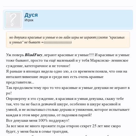
Дуся
Игрок
но девушки красивые и умные в он-лайн игры не играют)))хотя "красивых
и умных" не бывает =)))))))))))))))))))))))
Уж поверь
BlindFury
, играют красивые и умные!!!! И красивые и умные
тоже бывают, просто ты ещё маленький и у тебя Марксиско- ленинское
суждение, категоричное и не точное!
Я раньше в японцах видела одно зло, а со временем поняла, что они на
инталантливиешие люди и среди них есть очень краивые
представители...
Так продолжем тему про то что красивые и умные девушки не играют в
ро!
Опровергну я это суждение, я красивая и умная девушка, скажу тебе
так, что ты не был в девчачей шкуре, особенно в шкуре красивой и
умной, и не испытавал столько дерьма и унижения, которое испытывает
каждая в этом мире девушка, от падонков парней!
Все девушки меня 100% поддержут!
За все мои не много прожите годы открою секрет 25 лет мне скоро
будет, у меня была в семье трагедия,