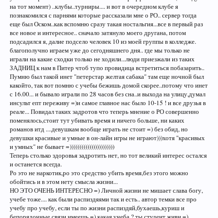
на тот момент) ..клубы..турниры.... и вот в очередном клубе я
познакомился с парнями которые рассказали мне о РО.. сервер тогда
еще был Оском..как вспомню сразу такая ностальгия...все в первый раз
все новое и интересное.. сначало затянуло моего другана, потом
подсадился я, далие подсело человек 10 из моей группы в колледже.
благополучно играем уже до сегодняшнего дня.. где мы только не
играли на какие сходки только не ходили...люди приезжали из таких
ЗАДНИЦ к нам в Питер чтоб тупо провидица встретиться побазарить..
Пумню был такой инет "петерстар желтая сабака" там еще ночной был
какойто, так вот помню с учебы бежишь домой скорее..потому что инет
с 16.00... и бывало играли по 28 часов без сна..и выхода на улицу,думал
инсульт епт переживу =)и самое главное нас было 10-15 ! и все друзья в
реале... Повидал таких задротов что теперь мнение о РО совершенно
поменялось,стоит тут убивать время и ничего больше, ни каких
романов итд ....девушкам вообще играть не стоит =) без обид, но
девушки красивые и умные в он-лайн игры не играют)))хотя "красивых
и умных" не бывает =)))))))))))))))))))))))
Теперь столько здоровья задротить нет, но тот великий интерес остался
и останется всегда.
Ро это не наркотик,ро это средство убить время,без этого можно
обойтись и в этом нету смысла жизни...
НО ЭТО ОЧЕНЬ ИНТЕРЕСНО =) Личной жизни не мишает слава богу,
учебе тоже.... как были распиздяями так и есть.. автор темки все про
учебу про учебу, если ты по жизни распиздяй,бухаешь,куриш и
бепорядочные связи имеешь =) какая учеба ? ты студент живи =)