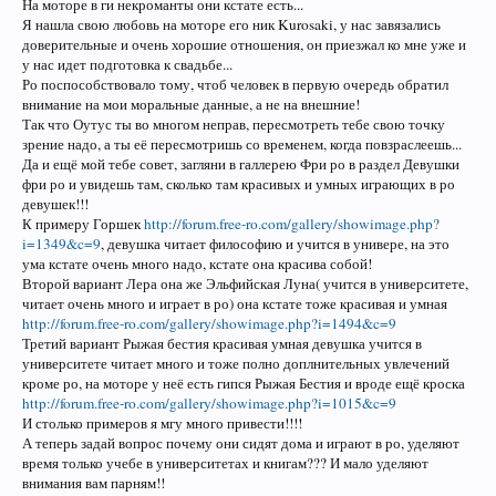
На моторе в ги некроманты они кстате есть...
Я нашла свою любовь на моторе его ник Kurosaki, у нас завязались
доверительные и очень хорошие отношения, он приезжал ко мне уже и
у нас идет подготовка к свадьбе...
Ро поспособствовало тому, чтоб человек в первую очередь обратил
внимание на мои моральные данные, а не на внешние!
Так что Оутус ты во многом неправ, пересмотреть тебе свою точку
зрение надо, а ты её пересмотришь со временем, когда повзраслеешь...
Да и ещё мой тебе совет, загляни в галлерею Фри ро в раздел Девушки
фри ро и увидешь там, сколько там красивых и умных играющих в ро
девушек!!!
К примеру Горшек
http://forum.free-ro.com/gallery/showimage.php?
i=1349&c=9
, девушка читает философию и учится в универе, на это
ума кстате очень много надо, кстате она красива собой!
Второй вариант Лера она же Эльфийская Луна( учится в университете,
читает очень много и играет в ро) она кстате тоже красивая и умная
http://forum.free-ro.com/gallery/showimage.php?i=1494&c=9
Третий вариант Рыжая бестия красивая умная девушка учится в
университете читает много и тоже полно доплнительных увлечений
кроме ро, на моторе у неё есть гипся Рыжая Бестия и вроде ещё кроска
http://forum.free-ro.com/gallery/showimage.php?i=1015&c=9
И столько примеров я мгу много привести!!!!
А теперь задай вопрос почему они сидят дома и играют в ро, уделяют
время только учебе в университетах и книгам??? И мало уделяют
внимания вам парням!!