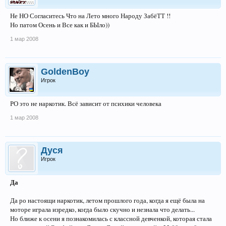
Не НО Согласитесь Что на Лето много Народу ЗабёТТ !!
Но патом Осень и Все как и БЫло))
1 мар 2008
GoldenBoy
Игрок
РО это не наркотик. Всё зависит от психики человека
1 мар 2008
Дуся
Игрок
Да
Да ро настоящи наркотик, летом прошлого года, когда я ещё была на
моторе играла изредко, когда было скучно и незнала что делать...
Но ближе к осени я познакомилась с классной девченкой, которая стала