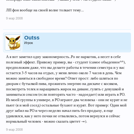
ЛП фон вообще на своей волне толкает тему...
9 мар 2008
Outss
Игрок
А я вот заметил одну закономерность..Ро не наркотик, а несет в себе
полезный эффект. Привожу пример, вы - студент (самое обыденное^^),
предположим даже, что вы делаете работы в течении семестра и у вас
остается 3-5 часов на отдых, у меня лично около 7 часов в день. Чем
можно заняться в свободное время? Ответ прост: либо шляться по
дворам с бутылкой пива, прожигать энергию на дискаче с косяком,
посмотреть телек и наращивать жирок на диване, гулять с девушкой и
заниматься сексом (если повторять часто - надоедает) или играть в РО.
Из моей группы в универе, в РО играют два человека - они не курят и не
пьют (я и мой сосед) остальные бухают и курят. Вот пример: Один мой
друг забил на РО и через неделю начал пить без продыху, я еще
удивлялся, как у него почки не отвалились, потом вернулся и сейчас
нормальный человек - можно сказать цветет -=).
9 мар 2008