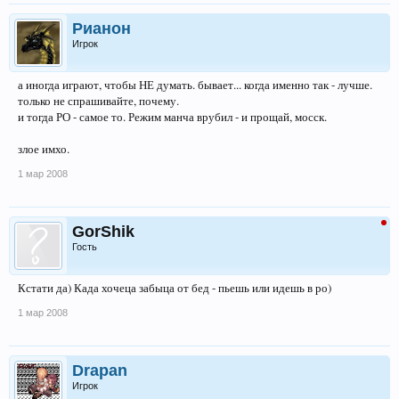
Рианон
Игрок
а иногда играют, чтобы НЕ думать. бывает... когда именно так - лучше.
только не спрашивайте, почему.
и тогда РО - самое то. Режим манча врубил - и прощай, мосск.
злое имхо.
1 мар 2008
GorShik
Гость
Кстати да) Када хочеца забыца от бед - пьешь или идешь в ро)
1 мар 2008
Drapan
Игрок