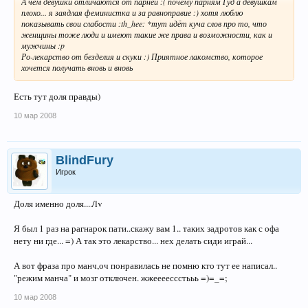
А чем девушки отличаются от парней :( почему парням Гуд а девушкам
плохо... я заядлая феминистка и за равноправие :) хотя люблю
показывать свои слабости :th_hee: *тут идёт куча слов про то, что
женщины тоже люди и имеют такие же права и возможности, как и
мужчины :p
Ро-лекарство от безделия и скуки :) Приятное лакомство, которое
хочется получать вновь и вновь
Есть тут доля правды)
10 мар 2008
BlindFury
Игрок
Доля именно доля..../lv
Я был 1 раз на рагнарок пати..скажу вам 1.. таких задротов как с офа
нету ни где... =) А так это лекарство... нех делать сиди играй...
А вот фраза про манч,оч понравилась не помню кто тут ее написал..
"режим манча" и мозг отключен. жжеееессстььь =)=_=;
10 мар 2008