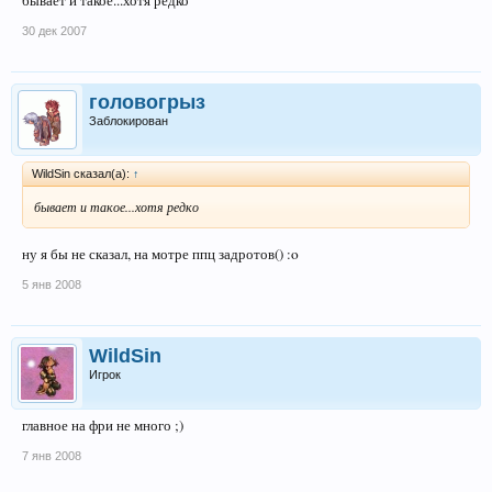
бывает и такое...хотя редко
30 дек 2007
головогрыз
Заблокирован
WildSin сказал(а):
↑
бывает и такое...хотя редко
ну я бы не сказал, на мотре ппц задротов() :o
5 янв 2008
WildSin
Игрок
главное на фри не много ;)
7 янв 2008