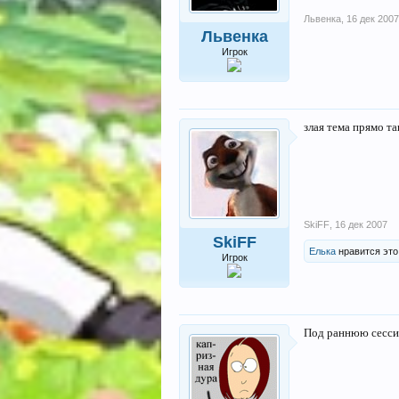
Львенка
,
16 дек 2007
Львенка
Игрок
злая тема прямо та
SkiFF
,
16 дек 2007
SkiFF
Елька
нравится это
Игрок
Под раннюю сессию