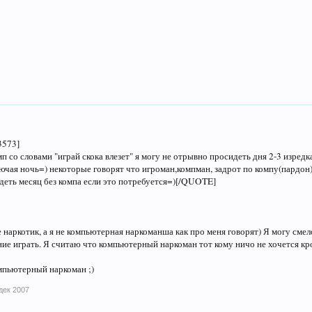
573]
мп со словами "играй скока влезет" я могу не отрывно просидеть дня 2-3 изредка
ючая ночь=) некоторые говорят что игроман,компман, задрот по компу(пардон
деть месяц без компа если это потребуется=)[/QUOTE]
 наркотик, а я не компьютерная наркоманша как про меня говорят) Я могу смело
ние играть. Я считаю что компьютерный наркоман тот кому ничо не хочется кром
мпьютерный наркоман ;)
дек 2007