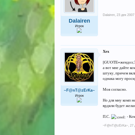
Dalairen
,
23 дек 2007
Dalairen
Игрок
Хех
[GUOTE=жендоз;3
а вот мне дайте ко
штуку, причем вкл
однака могу проси
Моя согласно.
~F@nT@zErKa~
Игрок
Но для мну комп не
врдяли будет жела
П.С.
- Ко
~F@nT@zErKa~
,
27 