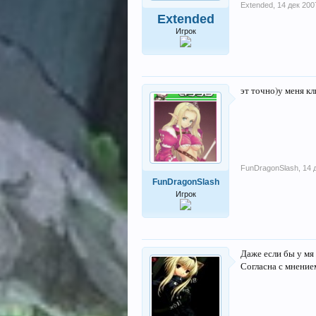
Extended
,
14 дек 200
Extended
Игрок
эт точно)у меня кл
FunDragonSlash
,
14 
FunDragonSlash
Игрок
Даже если бы у мя
Согласна с мнением