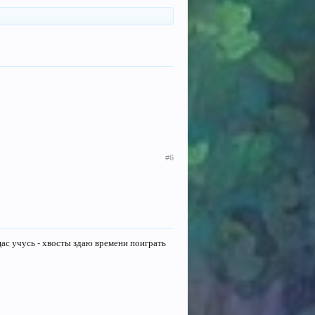
#6
щас учусь - хвосты здаю времени поиграть