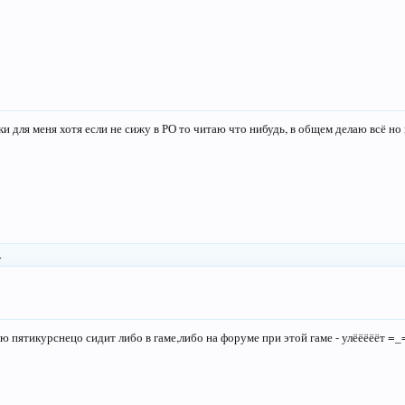
ки для меня хотя если не сижу в РО то читаю что нибудь, в общем делаю всё но
.
 пятикурснецо сидит либо в гаме,либо на форуме при этой гаме - улёёёёёт =_