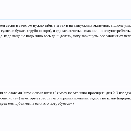
емя сесии и зачотом нужно забить. я так и на выпускных экзаменах в школе умал
 гулять и бухать (грубо говоря), и сдавать зачоты....главное - не злоупотреблять
да, када ваще не надо ничо весь день делать, могу зависнуть. все зависит от чело
мп со словами "играй скока влезет" я могу не отрывно просидеть дня 2-3 изредка
ючая ночь=) некоторые говорят что игроман,компман, задрот по компу(пардон
деть месяц без компа если это потребуется=)