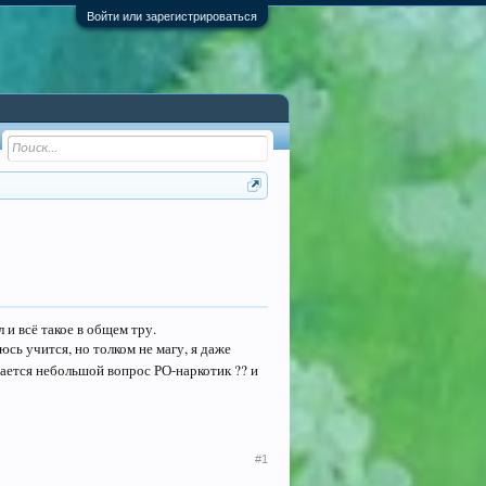
Войти или зарегистрироваться
 и всё такое в общем тру.
юсь учится, но толком не магу, я даже
вается небольшой вопрос РО-наркотик ?? и
#1