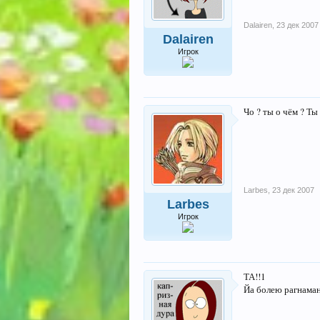
Dalairen
,
23 дек 2007
Dalairen
Игрок
Чо ? ты о чём ? Ты 
Larbes
,
23 дек 2007
Larbes
Игрок
ТА!!1
Йа болею рагнама