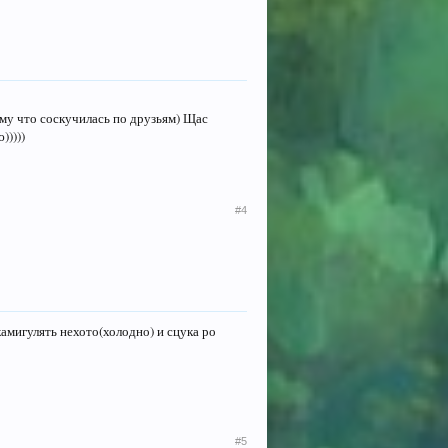
ому что соскучилась по друзьям) Щас
)))))
#4
камигулять нехото(холодно) и сцука ро
#5