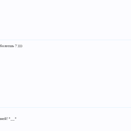
болеешь ? ))))
нией! *__*