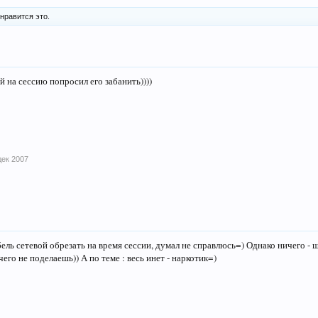
нравится это.
й на сессию попросил его забанить))))
дек 2007
бель сетевой обрезать на время сессии, думал не справлюсь=) Однако ничего - 
чего не поделаешь)) А по теме : весь инет - наркотик=)