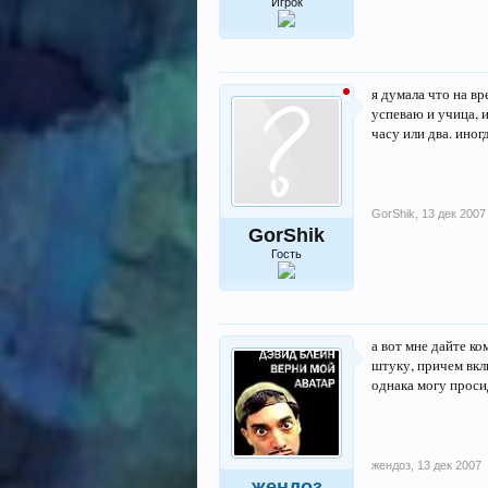
Игрок
я думала что на вр
успеваю и учица, и
часу или два. иног
GorShik
,
13 дек 2007
GorShik
Гость
а вот мне дайте ко
штуку, причем вкл
однака могу проси
жендоз
,
13 дек 2007
жендоз