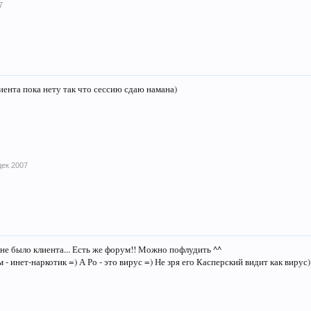
7
иента пока нету так что сессию сдаю намана)
дек 2007
 не было клиента... Есть же форум!! Можно пофлудить ^^
 - инет-наркотик =) А Ро - это вирус =) Не зря его Касперский видит как вирус)