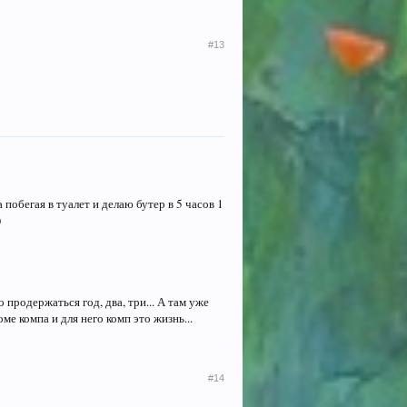
#13
 побегая в туалет и делаю бутер в 5 часов 1
)
 продержаться год, два, три... А там уже
е компа и для него комп это жизнь...
#14