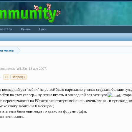
ователи
Рынок
Вики
ая жизнь
ьзователем
WildSin
,
13 дек 2007
.
→
12
Вперёд >
я последний раз "забил" на ро всё было нармально учился старался больше гулял
йти на этот сервер... ну начил играть и очередной раз затянуло
стара
и переключаются на РО хотя в институте всё очень очень плохо.. и тут склады
 макс смогу забить на 6 месяцов:(
ь эта тема была еще когда то давно на форуме оффы.
шо начиналось...