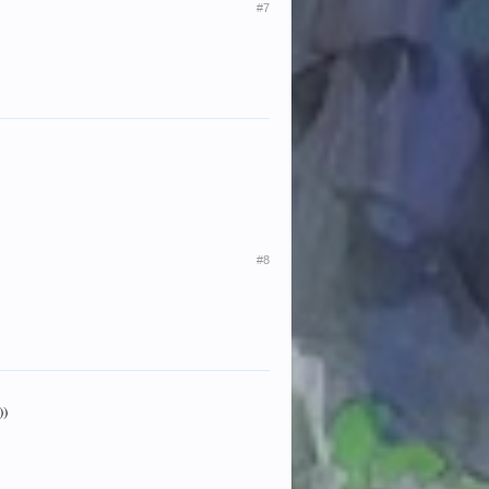
#7
#8
))