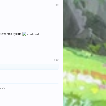
#9
 не то что нужно
#10
= =)