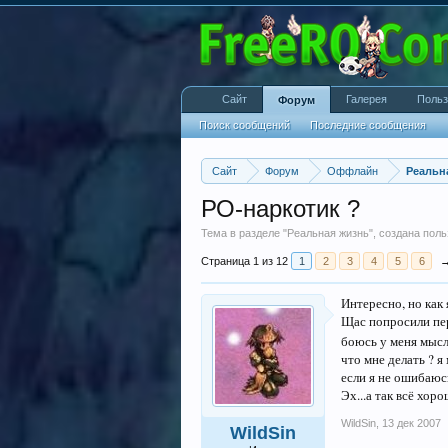
Сайт
Галерея
Польз
Форум
Поиск сообщений
Последние сообщения
Сайт
Форум
Оффлайн
Реальн
РО-наркотик ?
Тема в разделе "
Реальная жизнь
", создана пол
Страница 1 из 12
1
2
3
4
5
6
Интересно, но как 
Щас попросили пере
боюсь у меня мысл
что мне делать ? я
если я не ошибаюс
Эх...а так всё хоро
WildSin
,
13 дек 2007
WildSin