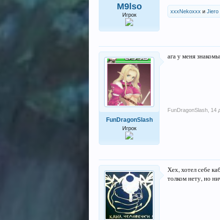
M9lso
xxxNekoxxx
и
Jiero
Игрок
ага у меня знакомы
FunDragonSlash
,
14 
FunDragonSlash
Игрок
Хех, хотел себе ка
толком нету, но ни