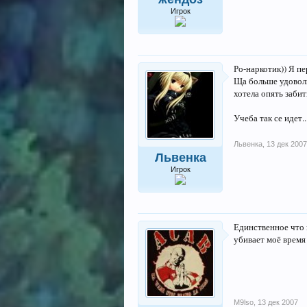
Игрок
Ро-наркотик)) Я пе
Ща больше удоволь
хотела опять забит
Учеба так се идет..
Львенка
,
13 дек 2007
Львенка
Игрок
Единственное что 
убивает моё время
M9lso
,
13 дек 2007