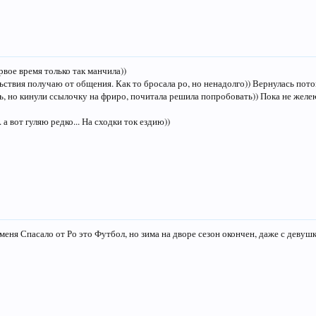
рвое время только так манчила))
ствия получаю от общения. Как то бросала ро, но ненадолго)) Вернулась пот
ь, но кинули ссылочку на фриро, почитала решила попробовать)) Пока не желею
. а вот гуляю редко... На сходки ток ездию))
меня Спасало от Ро это Футбол, но зима на дворе сезон окончен, даже с девуш