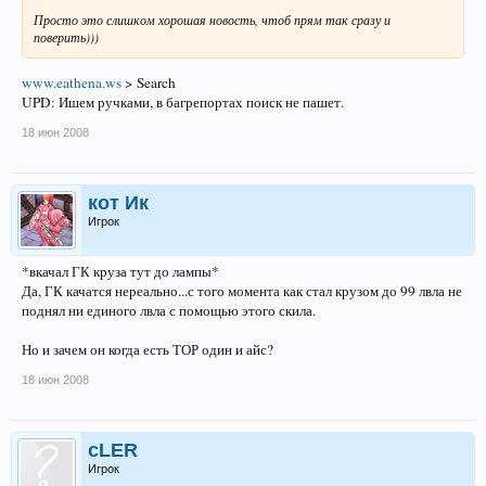
Просто это слишком хорошая новость, чтоб прям так сразу и
поверить)))
www.eathena.ws
> Search
UPD: Ишем ручками, в багрепортах поиск не пашет.
18 июн 2008
кот Ик
Игрок
*вкачал ГК круза тут до лампы*
Да, ГК качатся нереально...с того момента как стал крузом до 99 лвла не
поднял ни единого лвла с помощью этого скила.
Но и зачем он когда есть ТОР один и айс?
18 июн 2008
cLER
Игрок