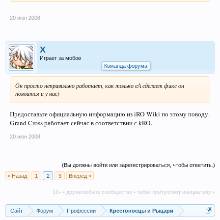
20 июн 2008
X
Играет за мобов
Команда форума
Он просто неправильно работает, как только еА сделает фикс он
появится и у нас)
Предоставьте официальную информацию из iRO Wiki по этому поводу.
Grand Cross работает сейчас в соответствии с kRO.
20 июн 2008
(Вы должны войти или зарегистрироваться, чтобы ответить.)
< Назад
1
2
3
Вперёд >
16+ • дружелюбное сообщество • табак притупляет инициативу • алког
Сайт
Форум
Профессии
Крестоносцы и Рыцари