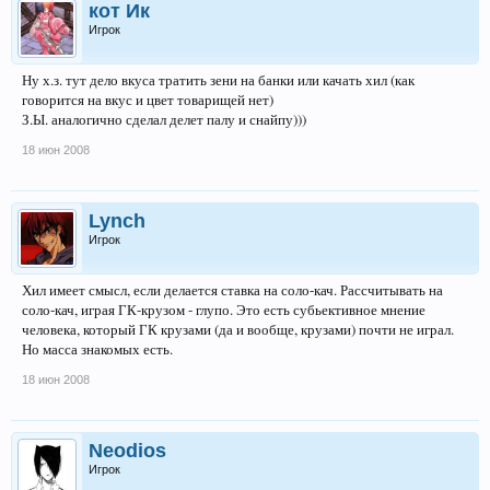
кот Ик
Игрок
Ну х.з. тут дело вкуса тратить зени на банки или качать хил (как
говорится на вкус и цвет товарищей нет)
З.Ы. аналогично сделал делет палу и снайпу)))
18 июн 2008
Lynch
Игрок
Хил имеет смысл, если делается ставка на соло-кач. Рассчитывать на
соло-кач, играя ГК-крузом - глупо. Это есть субьективное мнение
человека, который ГК крузами (да и вообще, крузами) почти не играл.
Но масса знакомых есть.
18 июн 2008
Neodios
Игрок