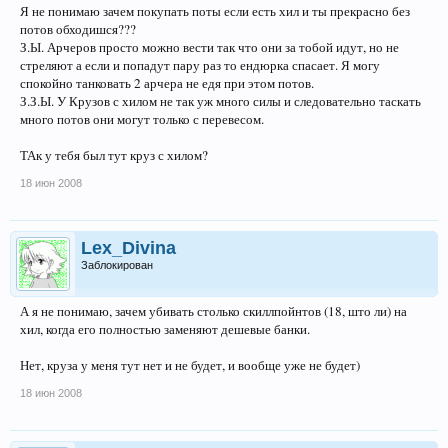
Я не понимаю зачем покупать поты если есть хил и ты прекрасно без
потов обходишся???
З.Ы. Арчеров просто можно вести так что они за тобой идут, но не
стреляют а если и попадут пару раз то ендюрка спасает. Я могу
спокойно танковать 2 арчера не едя при этом потов.
З.З.Ы. У Крузов с хилом не так уж много силы и следовательно таскать
много потов они могут только с перевесом.
ТАк у тебя был тут круз с хилом?
18 июн 2008
Lex_Divina
Заблокирован
А я не понимаю, зачем убивать столько скиллпойнтов (18, што ли) на
хил, когда его полностью заменяют дешевые банки.
Нет, круза у меня тут нет и не будет, и вообще уже не будет)
18 июн 2008