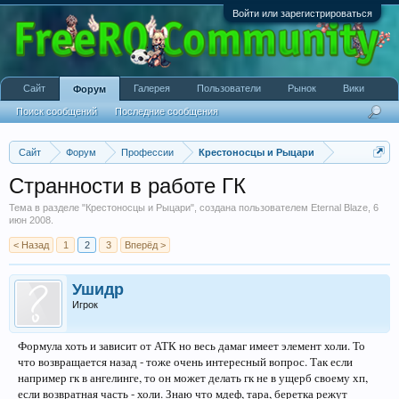
Войти или зарегистрироваться
Сайт
Галерея
Пользователи
Рынок
Вики
Форум
Поиск сообщений
Последние сообщения
Сайт
Форум
Профессии
Крестоносцы и Рыцари
Странности в работе ГК
Тема в разделе "
Крестоносцы и Рыцари
", создана пользователем
Eternal Blaze
,
6
июн 2008
.
< Назад
1
2
3
Вперёд >
Ушидр
Игрок
Формула хоть и зависит от АТК но весь дамаг имеет элемент холи. То
что возвращается назад - тоже очень интересный вопрос. Так если
например гк в ангелинге, то он может делать гк не в ущерб своему хп,
если возвратная часть - холи. Знаю что мдеф, тара, беретка режут