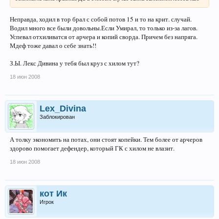
Неправда, ходил в тор брал с собой потов 15 и то на крит. случай.
Водил много все были довольны.Если Умирал, то только из-за лагов.
Успевал отхиливатся от арчера и копий сворда. Причем без напряга.
Мдеф тоже давал о себе знать!!
З.Ы. Лекс Дивина у тебя был круз с хилом тут?
18 июн 2008
Lex_Divina
Заблокирован
А толку экономить на потах, они стоят копейки. Тем более от арчеров
здорово помогает дефендер, который ГК с хилом не влазит.
18 июн 2008
кот Ик
Игрок