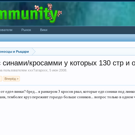
ователи
Рынок
Вики
оносцы и Рыцари
с синами/кросамми у которых 130 стр и 
ана пользователем
хххТатарххх
,
5 июн 2008
.
Вперёд >
от едп+линки? бред... я ранкером 3 кросов рвал, которые едп соники под линко
 танк, темболее круз переживт гораздо больше соников... вопрос только в одно