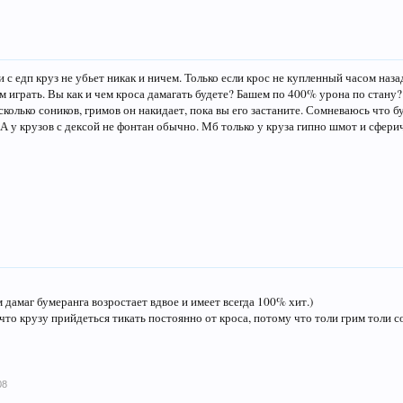
 с едп круз не убьет никак и ничем. Только если крос не купленный часом наза
м играть. Вы как и чем кроса дамагать будете? Башем по 400% урона по стану? 
колько соников, гримов он накидает, пока вы его застаните. Сомневаюсь что бу
 А у крузов с дексой не фонтан обычно. Мб только у круза гипно шмот и сфери
 дамаг бумеранга возростает вдвое и имеет всегда 100% хит.)
 что крузу прийдеться тикать постоянно от кроса, потому что толи грим толи 
08