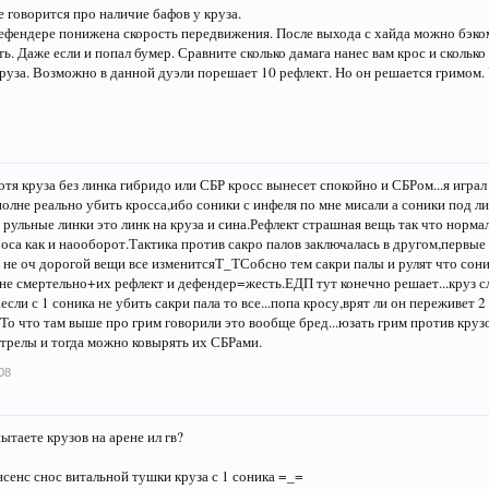
е говорится про наличие бафов у круза.
фендере понижена скорость передвижения. После выхода с хайда можно бэком
ь. Даже если и попал бумер. Сравните сколько дамага нанес вам крос и сколько 
круза. Возможно в данной дуэли порешает 10 рефлект. Но он решается гримом. 
отя круза без линка гибридо или СБР кросс вынесет спокойно и СБРом...я игра
лне реально убить кросса,ибо соники с инфеля по мне мисали а соники под л
е рульные линки это линк на круза и сина.Рефлект страшная вещь так что норма
оса как и наооборот.Тактика против сакро палов заключалась в другом,первые
 не оч дорогой вещи все изменитсяТ_ТСобсно тем сакри палы и рулят что соник
 не смертельно+их рефлект и дефендер=жесть.ЕДП тут конечно решает...круз сл
.если с 1 соника не убить сакри пала то все...попа кросу,врят ли он переживет
.То что там выше про грим говорили это вообще бред...юзать грим против круз
стрелы и тогда можно ковырять их СБРами.
08
пытаете крузов на арене ил гв?
нсенс снос витальной тушки круза с 1 соника =_=