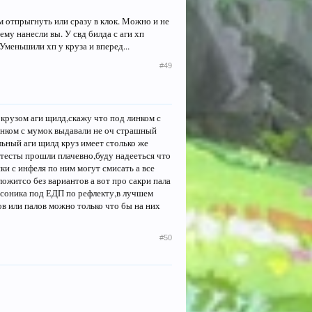
 отпрыгнуть или сразу в клок. Можно и не
ему нанесли вы. У свд билда с аги хп
Уменьшили хп у круза и вперед...
#49
л крузом аги щилд,скажу что под линком с
инком с мумок выдавали не оч страшный
льный аги щилд круз имеет столько же
 тесты прошли плачевно,буду надееться что
и с инфеля по ним могут смисать а все
ожитсо без вариантов а вот про сакри пала
 2 соника под ЕДП по рефлекту,в лучшем
ов или палов можно только что бы на них
#50