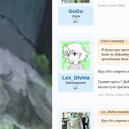
GuGu
,
9 июн 2008
GuGu
Игрок
GuGu сказал(а):
↑
Я думал круз прост
даже по дефендеру
промедления дает 
Круз без спирита п
Lex_Divina
Гримит кросс? Дей
Заблокирован
вхолостую тратить)
Lex_Divina
,
9 июн 20
Lex_Divina сказал(
Круз без спирита 