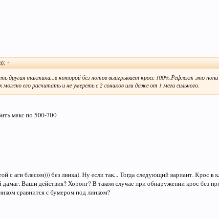
а):
↑
сть другая тактика...в которой без потов выигрывает кросс 100%.Рефлект это попа 
х можно его расчитать и не умереть с 2 соников или даже от 1 мега сильного.
бить макс по 500-700
ой с аги блесом))) без линка). Ну если так... Тогда следующий вариант. Крос в
й дамаг. Ваши действия? Хоронг? В таком случае при обнаружении крос без про
линком сравнится с бумером под линком?