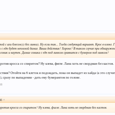
ой с аги блесом))) без линка). Ну если так... Тогда следующий вариант. Крос в клоке.
 с едп будет неплохой дамаг. Ваши действия? Хоронг? В таком случае при обнаружен
соник и наутек. Дамаг соника с едп под линком сравнится с бумером под линком?
ротив кросса со спиритом? Ну клева, фигле. Лана хоть не свордман без кастов.
ствия? Отойти на 6 клеток и подождать, пока он выпадет из хайда (а это случ
, сразу по выпадении - дать ему бумерангом по голове.
08
а):
↑
против кросса со спиритом? Ну клева, фигле. Лана хоть не свордман без кастов.