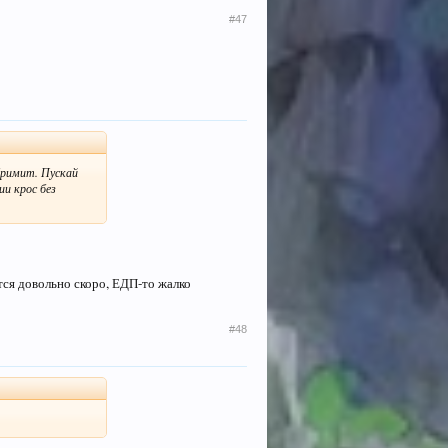
#47
 Гримит. Пускай
ии крос без
ится довольно скоро, ЕДП-то жалко
#48