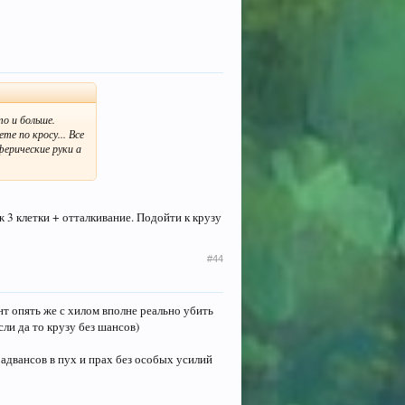
о и больше.
е по кросу... Все
ферические руки а
ж 3 клетки + отталкивание. Подойти к крузу
#44
нт опять же с хилом вполне реально убить
сли да то крузу без шансов)
адвансов в пух и прах без особых усилий