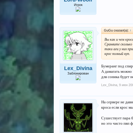
Игрок
GuGu сказал(а):
↑
Вы как и чем крос
Сранвите сколько 
таки аги у них пр
крос полный нуп.
Бумеранг под спир
Lex_Divina
А дамагать можно 
Заблокирован
для соника будет н
Lex_Divina
,
9 июн 20
На сервере не дав
кроса если крос ма
Сушествует пара б
но это чисто пвп 