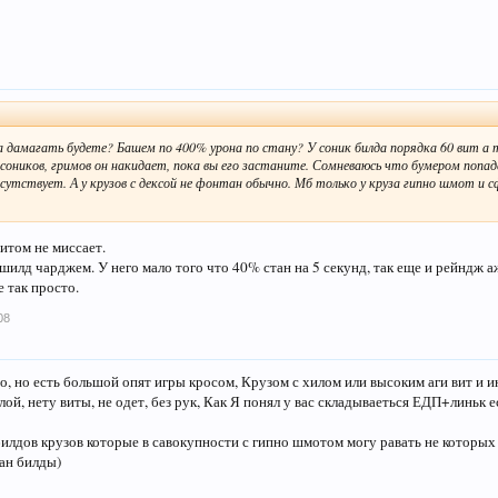
а дамагать будете? Башем по 400% урона по стану? У соник билда порядка 60 вит а т
соников, гримов он накидает, пока вы его застаните. Сомневаюсь что бумером попадет
исутствует. А у крузов с дексой не фонтан обычно. Мб только у круза гипно шмот и с
итом не миссает.
шилд чарджем. У него мало того что 40% стан на 5 секунд, так еще и рейндж а
е так просто.
08
но, но есть большой опят игры кросом, Крузом с хилом или высоким аги вит и и
лой, нету виты, не одет, без рук, Как Я понял у вас складываеться ЕДП+линьк е
илдов крузов которые в савокупности с гипно шмотом могу равать не которых 
фан билды)