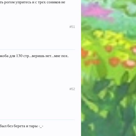
ть рогом упритесь и с трех соников не
#51
жоба для 130 стр...веришь нет...мне пох.
#52
был без берета и тары -_-