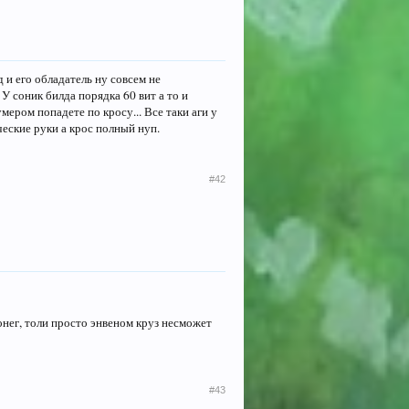
д и его обладатель ну совсем не
У соник билда порядка 60 вит а то и
мером попадете по кросу... Все таки аги у
ческие руки а крос полный нуп.
#42
сонег, толи просто энвеном круз несможет
#43