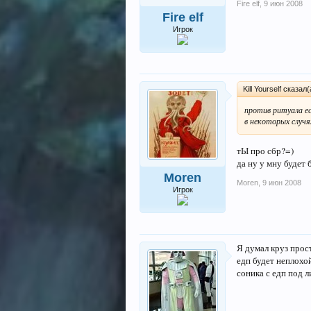
Fire elf
,
9 июн 2008
Fire elf
Игрок
Kill Yourself сказал(
против ритуала е
в некоторых случя
тЫ про сбр?=)
да ну у мну будет 
Moren
Moren
,
9 июн 2008
Игрок
Я думал круз прост
едп будет неплохо
соника с едп под 