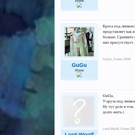
Игрок
Кроса под линком и
представляет как и
больше. Сранвите с
них присутствует.
GuGu
,
9 июн 2008
GuGu
Игрок
GuGu,
У круза под линком
Ну тут дело в том,
долго жить.)
Lord-Woolf
,
9 июн 20
Lord-Woolf