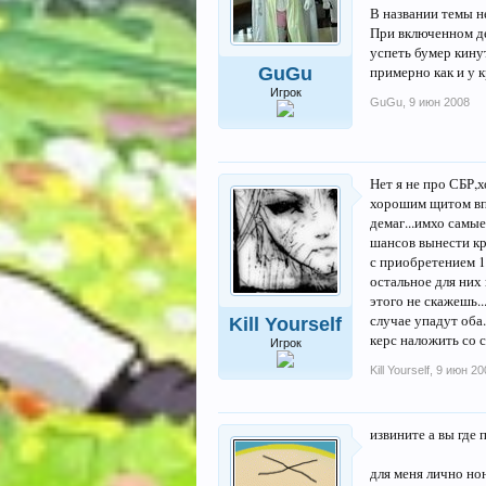
В названии темы н
При включенном де
успеть бумер кинут
примерно как и у 
GuGu
Игрок
GuGu
,
9 июн 2008
Нет я не про СБР,х
хорошим щитом впо
демаг...имхо самы
шансов вынести кр
с приобретением 1
остальное для них
этого не скажешь..
случае упадут оба
Kill Yourself
керс наложить со 
Игрок
Kill Yourself
,
9 июн 20
извините а вы где 
для меня лично но