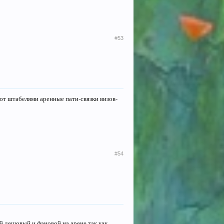
#53
ют штабелями аренные пати-связки визов-
#54
ый дешовый и фановой на арене,так как