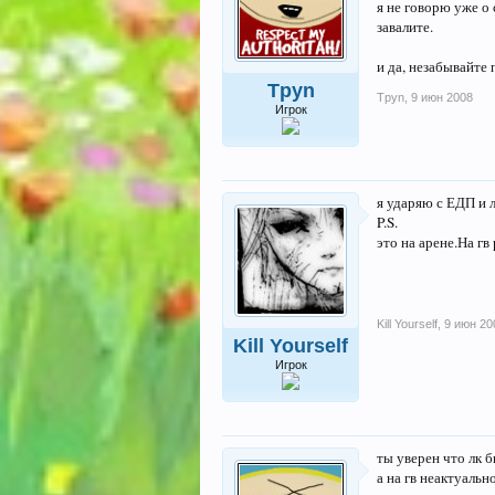
я не говорю уже о 
завалите.
и да, незабывайте 
Tpyn
Tpyn
,
9 июн 2008
Игрок
я ударяю с ЕДП и л
P.S.
это на арене.На гв
Kill Yourself
,
9 июн 20
Kill Yourself
Игрок
ты уверен что лк б
а на гв неактуальн