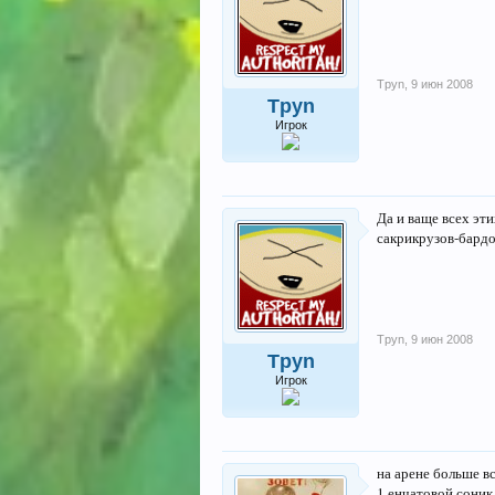
Tpyn
,
9 июн 2008
Tpyn
Игрок
Да и ваще всех эт
сакрикрузов-бардо
Tpyn
,
9 июн 2008
Tpyn
Игрок
на арене больше в
1 енчатовой соник