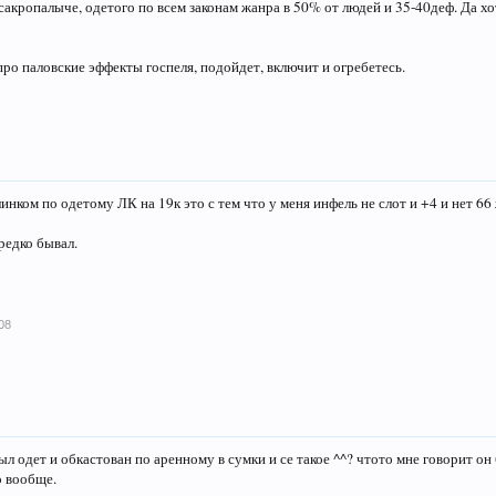
сакропалыче, одетого по всем законам жанра в 50% от людей и 35-40деф. Да хо
про паловские эффекты госпеля, подойдет, включит и огребетесь.
инком по одетому ЛК на 19к это с тем что у меня инфель не слот и +4 и нет 66 
 редко бывал.
08
ыл одет и обкастован по аренному в сумки и се такое ^^? чтото мне говорит он 
о вообще.