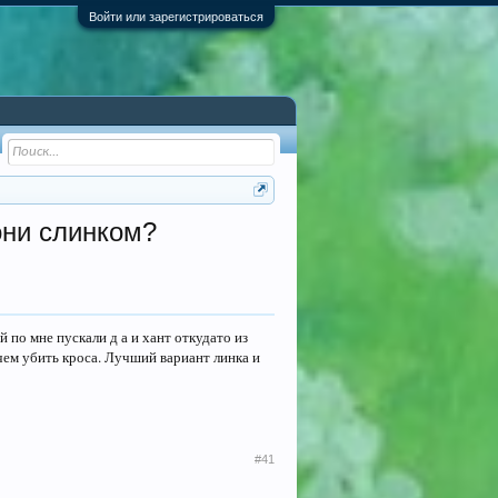
Войти или зарегистрироваться
они слинком?
й по мне пускали д а и хант откудато из
м чем убить кроса. Лучший вариант линка и
#41