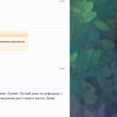
#45
полная конечно,но
#46
 клоке. Гримит. Пускай даже по дефендеру с
медления дает соник и наутек. Дамаг