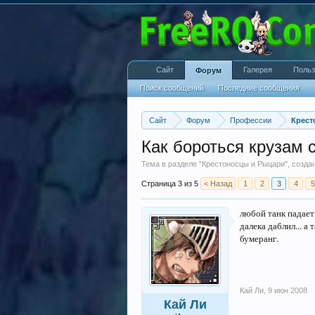
Сайт
Галерея
Польз
Форум
Поиск сообщений
Последние сообщения
Сайт
Форум
Профессии
Крест
Как бороться крузам 
Тема в разделе "
Крестоносцы и Рыцари
", созд
Страница 3 из 5
< Назад
1
2
3
4
5
любой танк падает 
далека даблил... а
бумеранг.
Кай Ли
,
9 июн 2008
Кай Ли