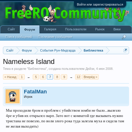
Войти или зарегистрироваться
Сайт
Галерея
Пользователи
Рынок
Вики
Форум
Поиск сообщений
Последние сообщения
Сайт
Форум
События Рун-Мидгарда
Библиотека
Nameless Island
Тема в разделе "
Библиотека
", создана пользователем
Дейзи
,
4 июн 2008
.
< Назад
1
←
5
6
7
8
9
→
12
Вперёд >
FatalMan
Игрок
Мы проходили 4ром и проблем с убийством зомби не было...вылезло
4ре и убив их открылсо варп. Зато вот с комнатой где вызывать нужно
тристана не повезло, по воли злого рока туда залезла муха и сидела там
не желая выходить)