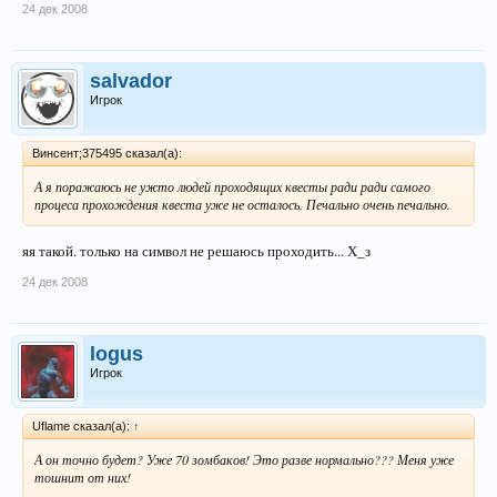
24 дек 2008
salvador
Игрок
Винсент;375495 сказал(а):
А я поражаюсь не ужто людей проходящих квесты ради ради самого
процеса прохождения квеста уже не осталось. Печально очень печально.
яя такой. только на символ не решаюсь проходить... Х_з
24 дек 2008
logus
Игрок
Uflame сказал(а):
↑
А он точно будет? Уже 70 зомбаков! Это разве нормально??? Меня уже
тошнит от них!