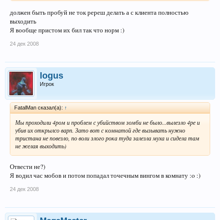
должен быть пробуй не ток ререш делать а с клиента полностью
выходить
Я вообще пристом их бил так что норм :)
24 дек 2008
logus
Игрок
FatalMan сказал(а):
↑
Мы проходили 4ром и проблем с убийством зомби не было...вылезло 4ре и
убив их открылсо варп. Зато вот с комнатой где вызывать нужно
тристана не повезло, по воли злого рока туда залезла муха и сидела там
не желая выходить)
Отвести не?)
Я водил час мобов и потом попадал точечным вингом в комнату :o :)
24 дек 2008