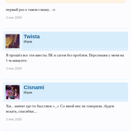
первый раз о таком слышу.. :o
3 янв 2009
Twista
Игрок
Я прошёл все эти квесты ЛК и сагом без проблем. Персонажи у меня на
1-м аккаунте.
3 янв 2009
Cisnami
Игрок
Хм... значит где-то был глюк >_< Со мной нпс не говорили...будем
искать, спасибки....
3 янв 2009