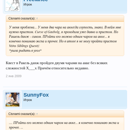
Игрок
Cisnami сказал(а):
↑
У меня проблема... У меня два чара на акке(да глупость, знаю). В нейм мне
нужно пристом. Curse of Gaebolg, я проходила уже давно и пристом. Но
Рашель данж - сином. ПРойти его можно одним чаром на акке... я
конечно понимаю экспа и прочее. Но в итоге я не могу пройти пристом
Veins Siblings Quest((
*ушла рыдать в угол*
Квест в Ракель данж пройден двумя чарами на акке без всяких
сложностей Х___х Причём относительно недавно.
2 янв 2009
SunnyFox
Игрок
Cisnami сказал(а):
↑
.... ПРойти его можно одним чаром на акке... я конечно понимаю экспа и
прочее. ...