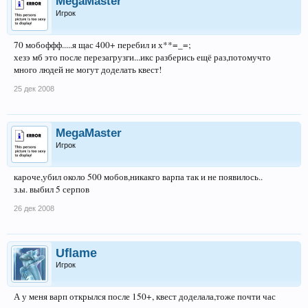
MegaMaster
Игрок
70 мобоффф.....я щас 400+ перебил и х**=_=;
хезэ мб это после перезагрузги...икс разберись ещё раз,потомучто
много людей не могут доделать квест!
25 дек 2008
MegaMaster
Игрок
кароче,убил около 500 мобов,никакго варпа так и не появилось..
з.ы. выбил 5 серпов
26 дек 2008
Uflame
Игрок
А у меня варп открылся после 150+, квест доделала,тоже почти час