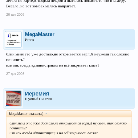
летала по карте,отводила некров и пыталась попасть точно в камеру.
Весело, но вот зомбак малясь напрягает.
26 дек 2008
MegaMaster
Игрок
блин меня это уже достало,не открывается варп,Х неужели так сложно
починить?
или как всегда администрация на всё закрывает глаза?
27 дек 2008
Иеремия
Гнусный Пингвин
MegaMaster сказал(а):
↑
блин меня это уже достало,не открывается варп,Х неужели так сложно
починить?
или как всегда администрация на всё закрывает глаза?