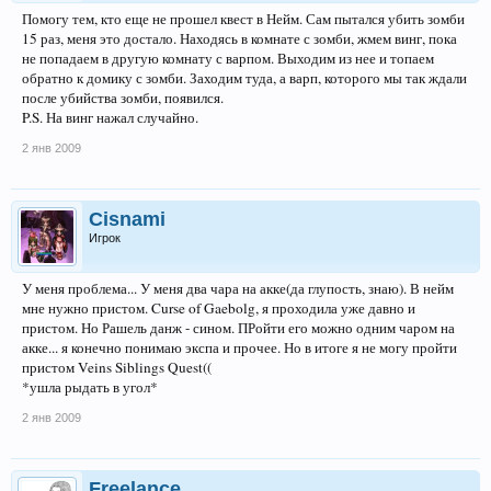
Помогу тем, кто еще не прошел квест в Нейм. Сам пытался убить зомби
15 раз, меня это достало. Находясь в комнате с зомби, жмем винг, пока
не попадаем в другую комнату с варпом. Выходим из нее и топаем
обратно к домику с зомби. Заходим туда, а варп, которого мы так ждали
после убийства зомби, появился.
P.S. На винг нажал случайно.
2 янв 2009
Cisnami
Игрок
У меня проблема... У меня два чара на акке(да глупость, знаю). В нейм
мне нужно пристом. Curse of Gaebolg, я проходила уже давно и
пристом. Но Рашель данж - сином. ПРойти его можно одним чаром на
акке... я конечно понимаю экспа и прочее. Но в итоге я не могу пройти
пристом Veins Siblings Quest((
*ушла рыдать в угол*
2 янв 2009
Freelance