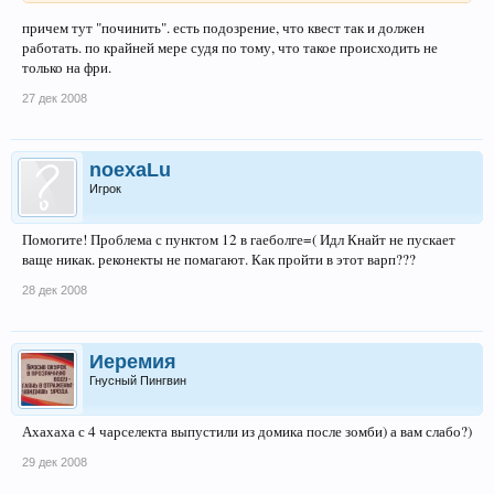
причем тут "починить". есть подозрение, что квест так и должен
работать. по крайней мере судя по тому, что такое происходить не
только на фри.
27 дек 2008
noexaLu
Игрок
Помогите! Проблема с пунктом 12 в гаеболге=( Идл Кнайт не пускает
ваще никак. реконекты не помагают. Как пройти в этот варп???
28 дек 2008
Иеремия
Гнусный Пингвин
Ахахаха с 4 чарселекта выпустили из домика после зомби) а вам слабо?)
29 дек 2008