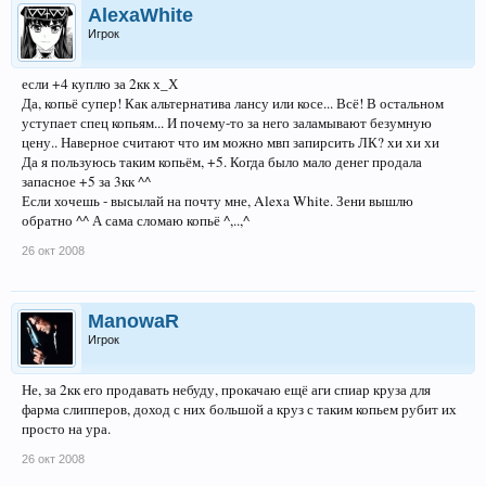
AlexaWhite
Игрок
если +4 куплю за 2кк х_Х
Да, копьё супер! Как альтернатива лансу или косе... Всё! В остальном
уступает спец копьям... И почему-то за него заламывают безумную
цену.. Наверное считают что им можно мвп запирсить ЛК? хи хи хи
Да я пользуюсь таким копьём, +5. Когда было мало денег продала
запасное +5 за 3кк ^^
Если хочешь - высылай на почту мне, Alexa White. Зени вышлю
обратно ^^ А сама сломаю копьё ^,..,^
26 окт 2008
ManowaR
Игрок
Не, за 2кк его продавать небуду, прокачаю ещё аги спиар круза для
фарма слипперов, доход с них большой а круз с таким копьем рубит их
просто на ура.
26 окт 2008