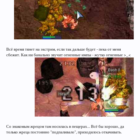
Всё время тянет на экстрим, если так дальше будет - пека от меня
сбежит. Как ни банально звучит огненные импы - жутко огненные >_<
Со знакомым жрецом там носилась в пещерах... Всё бы хорошо, да
только жреца постоянно "подпаливало", приходилось откачивать.