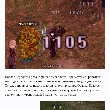
После очередного раза когда нас выперли из Тора местные "работяги"
мы подались во все тяжкие и заплатив положенную мзду лодочнику в
Хугеле отправились искать щастья на руинах храма Одина... Щастье
было вскоре найденно в виде 3х кавайных шарегов. Еле ноги унесла. К
сожелению у жреца только 1 пара ног - он не успел