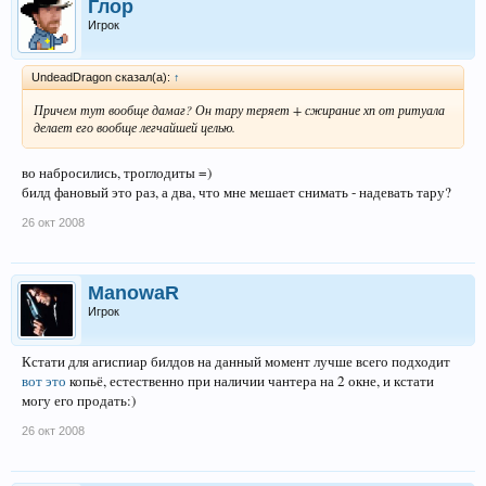
Глор
Игрок
UndeadDragon сказал(а):
↑
Причем тут вообще дамаг? Он тару теряет + сжирание хп от ритуала
делает его вообще легчайшей целью.
во набросились, троглодиты =)
билд фановый это раз, а два, что мне мешает снимать - надевать тару?
26 окт 2008
ManowaR
Игрок
Кстати для агиспиар билдов на данный момент лучше всего подходит
вот это
копьё, естественно при наличии чантера на 2 окне, и кстати
могу его продать:)
26 окт 2008