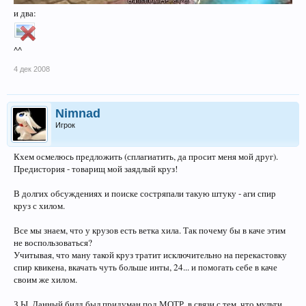
и два:
^^
4 дек 2008
Nimnad
Игрок
Кхем осмелюсь предложить (сплагиатить, да просит меня мой друг).
Предистория - товарищ мой заядлый круз!
В долгих обсуждениях и поиске состряпали такую штуку - аги спир
круз с хилом.
Все мы знаем, что у крузов есть ветка хила. Так почему бы в каче этим
не воспользоваться?
Учитывая, что ману такой круз тратит исключительно на перекастовку
спир квикена, вкачать чуть больше инты, 24... и помогать себе в каче
своим же хилом.
З.Ы. Данный билд был придуман под МОТР, в связи с тем, что мульти