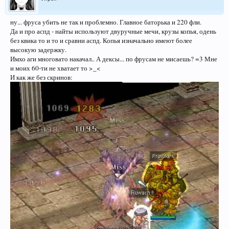
ну... фруса убить не так и проблемно. Главное баторька и 220 фли.
Да и про аспд - найты используют двуручные мечи, крузы копья, одень
без квика то и то и сравни аспд. Копья изначально имеют более
высокую задержку.
Имхо аги многовато накачал.. А дексы... по фрусам не мисаешь? =3 Мне
и моих 60-ти не хватает то >_<
И как же без скринов: