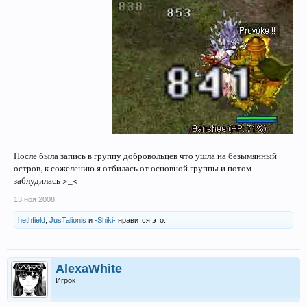
После была запись в группу добровольцев что ушла на безымянный
остров, к сожелению я отбилась от основной группы и потом
заблудилась >_<
13 ноя 2008
hethfield
,
JusTalionis
и
-Shiki-
нравится это.
AlexaWhite
Игрок