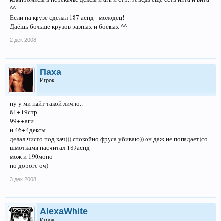
^^
Если на крузе сделал 187 аспд - молодец!
Даёшь больше крузов разных и боевых ^^
2 дек 2008
Паха
Игрок
ну у ми найт такой лично..
81+19стр
99++аги
и 46+4дексы
делал чисто под кач))) спокойно фруса убиваю)) он даж не попадает)со
шмотками насчитал 189аспд
мож и 190моно
но дорого оч)
3 дек 2008
AlexaWhite
Игрок