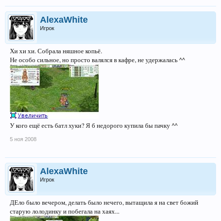
AlexaWhite
Игрок
Хи хи хи. Собрала няшное копьё.
Не особо сильное, но просто валялся в кафре, не удержалась ^^
У кого ещё есть батл хуки? Я б недорого купила бы пачку ^^
5 ноя 2008
AlexaWhite
Игрок
ДЕло было вечером, делать было нечего, вытащила я на свет божий
старую лолодинку и побегала на хаях...