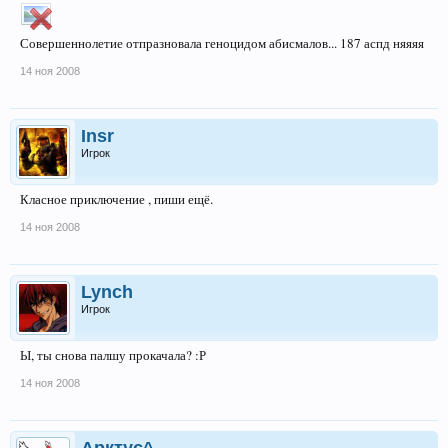
Совершеннолетие отпразновала геноцидом абисмалов... 187 аспд няяяя
14 ноя 2008
Insr
Игрок
Класное приключение , пиши ещё.
14 ноя 2008
Lynch
Игрок
Ы, ты снова палшу прокачала? :Р
14 ноя 2008
Арктус^