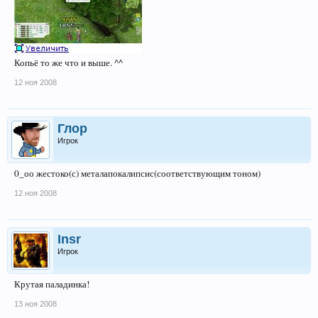
Копьё то же что и выше. ^^
12 ноя 2008
Глор
Игрок
0_оо жестоко(с) металапокалипсис(соответствующим тоном)
12 ноя 2008
Insr
Игрок
Крутая паладинка!
13 ноя 2008