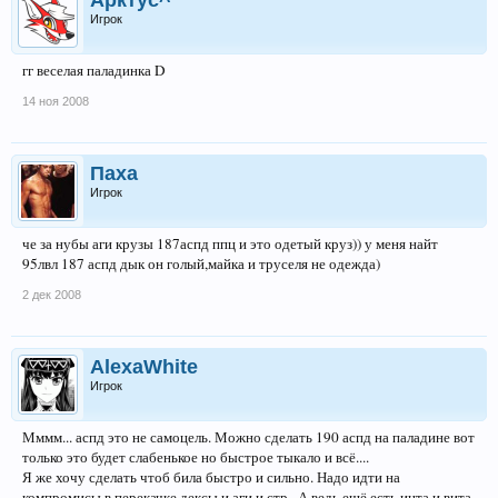
Игрок
гг веселая паладинка D
14 ноя 2008
Паха
Игрок
че за нубы аги крузы 187аспд ппц и это одетый круз)) у меня найт
95лвл 187 аспд дык он голый,майка и труселя не одежда)
2 дек 2008
AlexaWhite
Игрок
Мммм... аспд это не самоцель. Можно сделать 190 аспд на паладине вот
только это будет слабенькое но быстрое тыкало и всё....
Я же хочу сделать чтоб била быстро и сильно. Надо идти на
компромисы в перекачке дексы и аги и стр.. А ведь ещё есть инта и вита