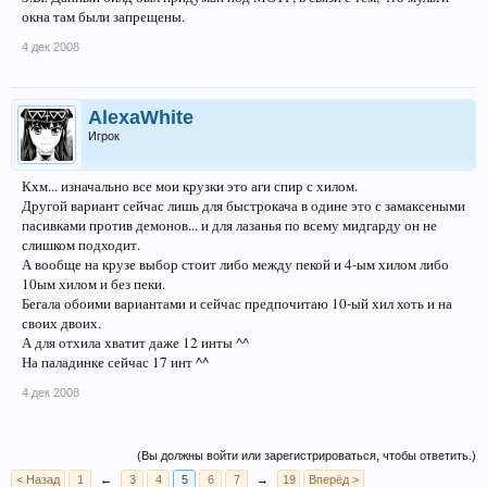
окна там были запрещены.
4 дек 2008
AlexaWhite
Игрок
Кхм... изначально все мои крузки это аги спир с хилом.
Другой вариант сейчас лишь для быстрокача в одине это с замаксеными
пасивками против демонов... и для лазанья по всему мидгарду он не
слишком подходит.
А вообще на крузе выбор стоит либо между пекой и 4-ым хилом либо
10ым хилом и без пеки.
Бегала обоими вариантами и сейчас предпочитаю 10-ый хил хоть и на
своих двоих.
А для отхила хватит даже 12 инты ^^
На паладинке сейчас 17 инт ^^
4 дек 2008
(Вы должны войти или зарегистрироваться, чтобы ответить.)
< Назад
1
←
3
4
5
6
7
→
19
Вперёд >