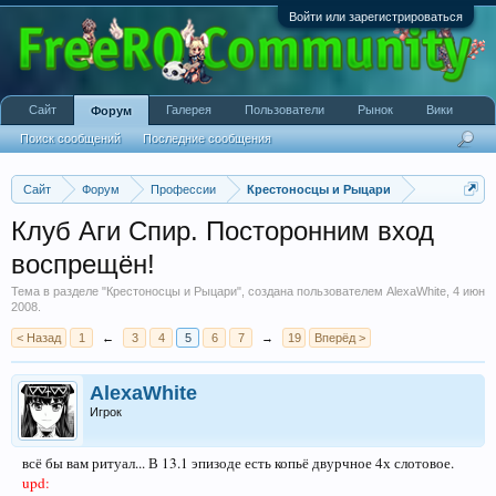
Войти или зарегистрироваться
Сайт
Галерея
Пользователи
Рынок
Вики
Форум
Поиск сообщений
Последние сообщения
Сайт
Форум
Профессии
Крестоносцы и Рыцари
Клуб Аги Спир. Посторонним вход
воспрещён!
Тема в разделе "
Крестоносцы и Рыцари
", создана пользователем
AlexaWhite
,
4 июн
2008
.
< Назад
1
←
3
4
5
6
7
→
19
Вперёд >
AlexaWhite
Игрок
всё бы вам ритуал... В 13.1 эпизоде есть копьё двурчное 4х слотовое.
upd: