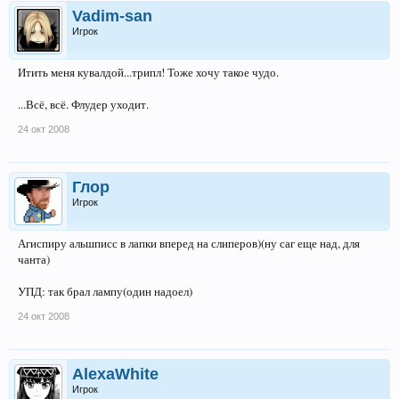
Vadim-san
Игрок
Итить меня кувалдой...трипл! Тоже хочу такое чудо.
...Всё, всё. Флудер уходит.
24 окт 2008
Глор
Игрок
Агиспиру альшписс в лапки вперед на слиперов)(ну саг еще над, для
чанта)
УПД: так брал лампу(один надоел)
24 окт 2008
AlexaWhite
Игрок