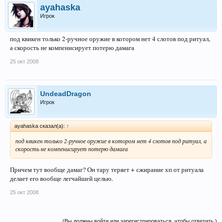
ayahaska
Игрок
под квикен только 2-ручное оружие в котором нет 4 слотов под ритуал,
а скорость не компенисирует потерю дамага
25 окт 2008
UndeadDragon
Игрок
ayahaska сказал(а):
↑
под квикен только 2-ручное оружие в котором нет 4 слотов под ритуал, а
скорость не компенисирует потерю дамага
Причем тут вообще дамаг? Он тару теряет + сжирание хп от ритуала
делает его вообще легчайшей целью.
25 окт 2008
(Вы должны войти или зарегистрироваться, чтобы ответить.)