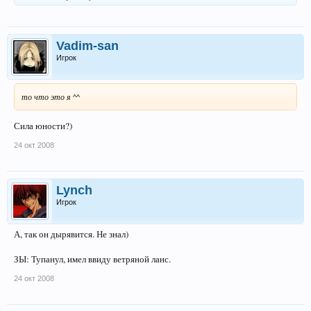
Vadim-san
Игрок
то что это я ^^
Сила юности?)
24 окт 2008
Lynch
Игрок
А, так он дырявится. Не знал)
ЗЫ: Тупанул, имел ввиду ветряной ланс.
24 окт 2008