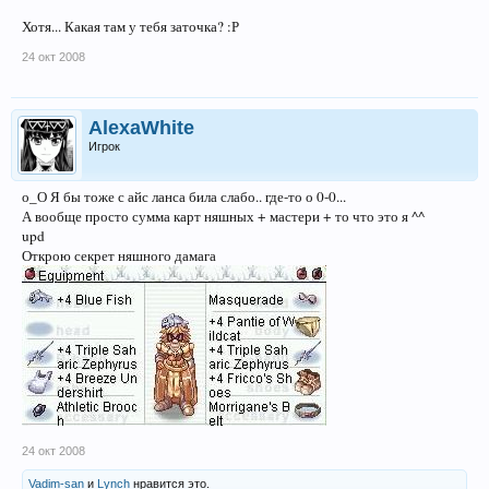
Хотя... Какая там у тебя заточка? :Р
24 окт 2008
AlexaWhite
Игрок
о_О Я бы тоже с айс ланса била слабо.. где-то о 0-0...
А вообще просто сумма карт няшных + мастери + то что это я ^^
upd
Открою секрет няшного дамага
24 окт 2008
Vadim-san
и
Lynch
нравится это.