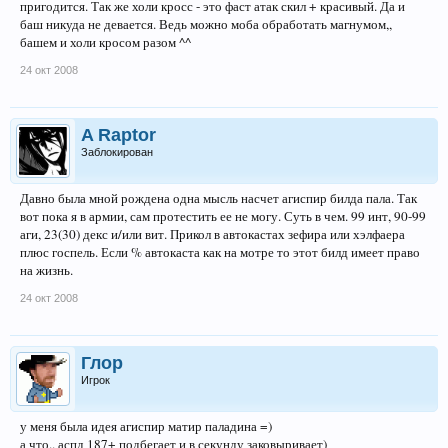
пригодится. Так же холи кросс - это фаст атак скил + красивый. Да и
баш никуда не девается. Ведь можно моба обработать магнумом,,
башем и холи кросом разом ^^
24 окт 2008
A Raptor
Заблокирован
Давно была мной рождена одна мысль насчет агиспир билда пала. Так
вот пока я в армии, сам протестить ее не могу. Суть в чем. 99 инт, 90-99
аги, 23(30) декс и/или вит. Прикол в автокастах зефира или хэлфаера
плюс госпель. Если % автокаста как на мотре то этот билд имеет право
на жизнь.
24 окт 2008
Глор
Игрок
у меня была идея агиспир матир паладина =)
а что.. аспд 187+ подбегает и в секунду заковыривает)