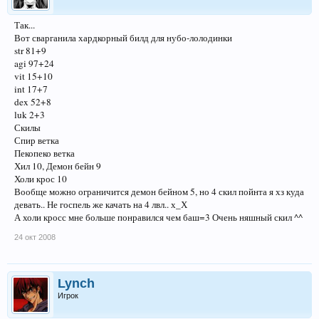
Так...
Вот сварганила хардкорный билд для нубо-лолодинки
str 81+9
agi 97+24
vit 15+10
int 17+7
dex 52+8
luk 2+3
Скилы
Спир ветка
Пекопеко ветка
Хил 10, Демон бейн 9
Холи крос 10
Вообще можно ограничится демон бейном 5, но 4 скил пойнта я хз куда
девать.. Не госпель же качать на 4 лвл.. х_Х
А холи кросс мне больше понравился чем баш=3 Очень няшный скил ^^
24 окт 2008
Lynch
Игрок