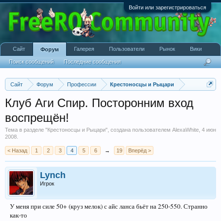
Войти или зарегистрироваться
Сайт
Галерея
Пользователи
Рынок
Вики
Форум
Поиск сообщений
Последние сообщения
Сайт
Форум
Профессии
Крестоносцы и Рыцари
Клуб Аги Спир. Посторонним вход
воспрещён!
Тема в разделе "
Крестоносцы и Рыцари
", создана пользователем
AlexaWhite
,
4 июн
2008
.
< Назад
1
2
3
4
5
6
→
19
Вперёд >
Lynch
Игрок
У меня при силе 50+ (круз мелок) с айс ланса бьёт на 250-550. Странно
как-то