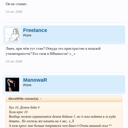
Он не станит.
24 окт 2008
Freelance
Игрок
Линч, при чём тут стан? Откуда это пристрастие к пошлой
утилитарности? Его сила в НЯшности! >_>
24 окт 2008
ManowaR
Игрок
AlexaWhite сказал(а):
↑
Хил 10, Демон бейн 9
Холи крос 10
Вообще можно ограничится демон бейном 5, но 4 скил пойнта я хз куда
девать.. Не госпель же качать на 4 лвл.. х_Х
А холи кросс мне больше понравился чем баш=3 Очень няшный скил ^^