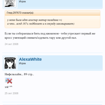
Игрок
Глор;297673 сказал(а):
у меня была идея агиспир матир паладина =)
а что.. аспд 187+ подбегает и в секунду заковыривает)
Если ты собераешься бить под квокеном - тебя утрескает первый же
кросс умеющий снимать\одевать тару или другой пал.
24 окт 2008
AlexaWhite
Игрок
Нифельхайм... 89 стр..
злё ^^
25 окт 2008