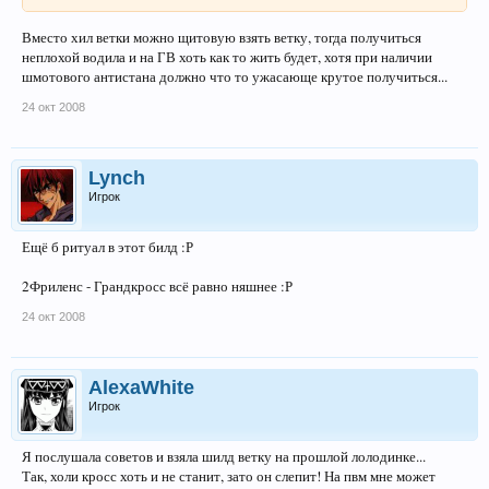
Вместо хил ветки можно щитовую взять ветку, тогда получиться
неплохой водила и на ГВ хоть как то жить будет, хотя при наличии
шмотового антистана должно что то ужасающе крутое получиться...
24 окт 2008
Lynch
Игрок
Ещё б ритуал в этот билд :Р
2Фриленс - Грандкросс всё равно няшнее :Р
24 окт 2008
AlexaWhite
Игрок
Я послушала советов и взяла шилд ветку на прошлой лолодинке...
Так, холи кросс хоть и не станит, зато он слепит! На пвм мне может