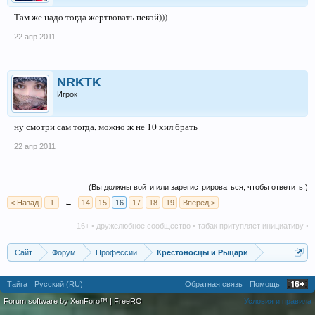
Там же надо тогда жертвовать пекой)))
22 апр 2011
NRKTK
Игрок
ну смотри сам тогда, можно ж не 10 хил брать
22 апр 2011
(Вы должны войти или зарегистрироваться, чтобы ответить.)
< Назад
1
←
14
15
16
17
18
19
Вперёд >
16+ • дружелюбное сообщество • табак притупляет инициативу • алкогол
Сайт
Форум
Профессии
Крестоносцы и Рыцари
Тайга
Русский (RU)
Обратная связь
Помощь
Forum software by XenForo™
|
FreeRO
Условия и правила