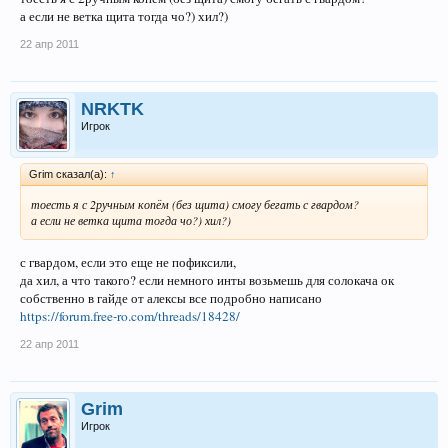
а если не ветка щита тогда чо?) хил?)
22 апр 2011
NRKTK
Игрок
Grim сказал(а):
↑
тоесть я с 2ручным копём (без щита) смогу бегать с гвардом?
а если не ветка щита тогда чо?) хил?)
с гвардом, если это еще не пофиксили,
да хил, а что такого? если немного инты возьмешь для солокача ок
собственно в гайде от алексы все подробно написано
https://forum.free-ro.com/threads/18428/
22 апр 2011
Grim
Игрок