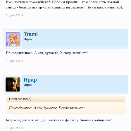
Икс, пофикси пожалуйста?! Просим-просим... тем более есть прямой
смысл - больше аги крузов появится на сервере.... (ну и палов наверно).
10 дек 2009
Trami
Игрок
Присоединяюсь. А как, думаете, Х сюда заглянет?
10 дек 2009
Hpap
Игрок
Trami сказал(а):
↑
Присоединяюсь. А как, думаете, Х сюда заглянет?
Будем надеяться, что да... может по фильтру "новые сообщения"...
10 дек 2009