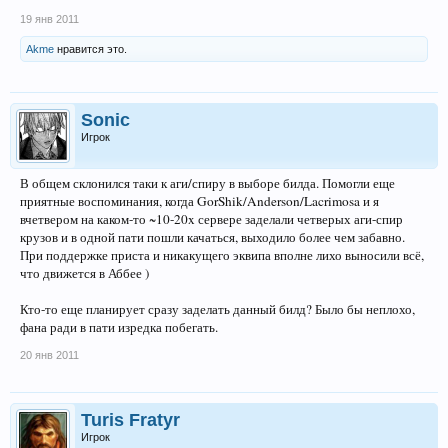
19 янв 2011
Akme
нравится это.
Sonic
Игрок
В общем склонился таки к аги/спиру в выборе билда. Помогли еще
приятные воспоминания, когда GorShik/Anderson/Lacrimosa и я
вчетвером на каком-то ~10-20x сервере заделали четверых аги-спир
крузов и в одной пати пошли качаться, выходило более чем забавно.
При поддержке приста и никакущего эквипа вполне лихо выносили всё,
что движется в Аббее )
Кто-то еще планирует сразу заделать данный билд? Было бы неплохо,
фана ради в пати изредка побегать.
20 янв 2011
Turis Fratyr
Игрок