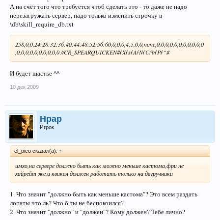
А на счёт того что требуется чтоб сделать это - то даже не надо
перезагружать сервер, надо только изменить строчку в
\db\skill_require_db.txt
258,0,0,24:28:32:36:40:44:48:52:56:60,0,0,0,4:5,0,0,none,0,0,0,0,0,0,0,0,0,0,0
,0,0,0,0,0,0,0,0,0,0 //CR_SPEARQUICKEN#ѓXѓsѓAѓNѓCѓbѓPѓ“#
И будет щастье ^^
10 дек 2009
Hpap
Игрок
el_pico сказал(а):
↑
имхо,на сервере должно быть как можно меньше кастома,фри не
хайрейт же,и квикен должен работать только на двуручники
1. Что значит "должно быть как меньше кастома"? Это всем раздать
лопаты что ль? Что б ты не беспокоился?
2. Что значит "должно" и "должен"? Кому должен? Тебе лично?