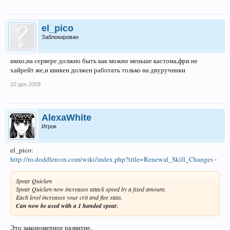
el_pico
Заблокирован
имхо,на сервере должно быть как можно меньше кастома,фри не
хайрейт же,и квикен должен работать только на двуручники
10 дек 2009
AlexaWhite
Игрок
el_pico:
http://ro.doddlercon.com/wiki/index.php?title=Renewal_Skill_Changes
-
Spear Quicken
Spear Quicken now increases attack speed by a fixed amount.
Each level increases your crit and flee stats.
Can now be used with a 1 handed spear.
Это закономерное развитие.