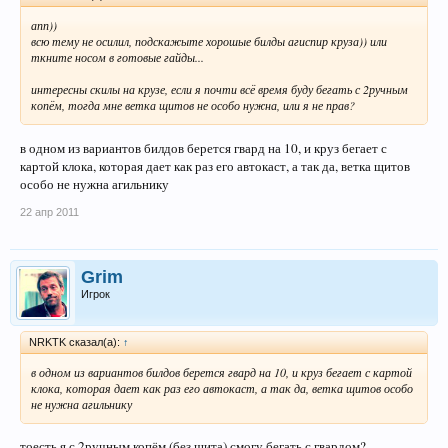
апп))
всю тему не осилил, подскажыте хорошые билды агиспир круза)) или
ткните носом в готовые гайды...
интересны скилы на крузе, если я почти всё время буду бегать с 2ручным
копём, тогда мне ветка щитов не особо нужна, или я не прав?
в одном из вариантов билдов берется гвард на 10, и круз бегает с
картой клока, которая дает как раз его автокаст, а так да, ветка щитов
особо не нужна агильнику
22 апр 2011
Grim
Игрок
NRKTK сказал(а):
↑
в одном из вариантов билдов берется гвард на 10, и круз бегает с картой
клока, которая дает как раз его автокаст, а так да, ветка щитов особо
не нужна агильнику
тоесть я с 2ручным копём (без щита) смогу бегать с гвардом?