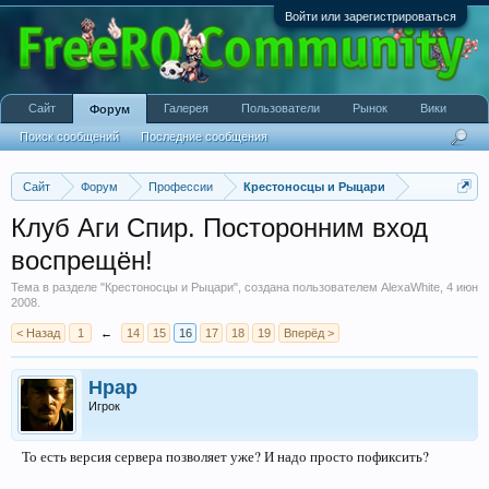
Войти или зарегистрироваться
Сайт
Галерея
Пользователи
Рынок
Вики
Форум
Поиск сообщений
Последние сообщения
Сайт
Форум
Профессии
Крестоносцы и Рыцари
Клуб Аги Спир. Посторонним вход
воспрещён!
Тема в разделе "
Крестоносцы и Рыцари
", создана пользователем
AlexaWhite
,
4 июн
2008
.
< Назад
1
←
14
15
16
17
18
19
Вперёд >
Hpap
Игрок
То есть версия сервера позволяет уже? И надо просто пофиксить?