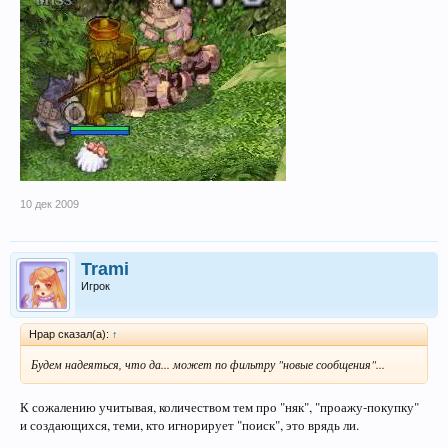
10 дек 2009
Trami
Игрок
Hpap сказал(а):
↑
Будем надеяться, что да... может по фильтру "новые сообщения"...
К сожалению учитывая, количеством тем про "няк", "проажу-покупку"
и создающихся, теми, кто игнорирует "поиск", это врядь ли.