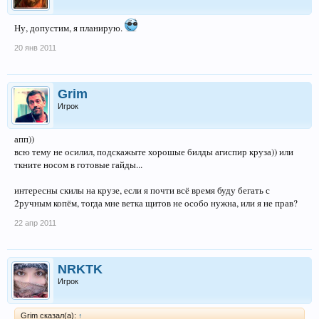
Ну, допустим, я планирую.
20 янв 2011
Grim
Игрок
апп))
всю тему не осилил, подскажыте хорошые билды агиспир круза)) или
ткните носом в готовые гайды...
интересны скилы на крузе, если я почти всё время буду бегать с
2ручным копём, тогда мне ветка щитов не особо нужна, или я не прав?
22 апр 2011
NRKTK
Игрок
Grim сказал(а):
↑