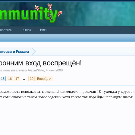
ователи
Рынок
Вики
оносцы и Рыцари
оронним вход воспрещён!
ана пользователем
AlexaWhite
,
4 июн 2008
.
15
16
17
→
19
Вперёд >
озможность использовать onehand квикен,если прокачан 10 тухенд,а у крузов т
чет сомневаюсь в таком новвоведении,хотя хз что там корейцы напридумывают