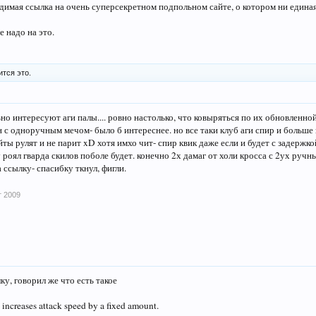
имая ссылка на очень суперсекретном подпольном сайте, о котором ни единая 
е надо на это.
тся это.
но интересуют аги палы.... ровно настолько, что ковыряться по их обновленной
 с одноручным мечом- было б интереснее. но все таки клуб аги спир и больше 
йты рулят и не парит xD хотя имхо чит- спир квик даже если и будет с задержко
у роял гварда скилов поболе будет. конечно 2х дамаг от холи кросса с 2ух ручн
а ссылку- спасибку ткнул, фигли.
т 2009
ку, говорил же что есть такое
ncreases attack speed by a fixed amount.