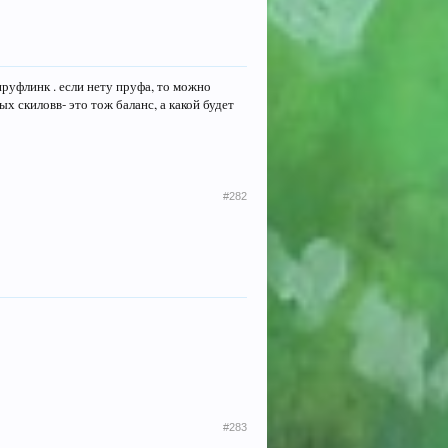
пруфлинк . если нету пруфа, то можно
 скиловв- это тож баланс, а какой будет
#282
#283