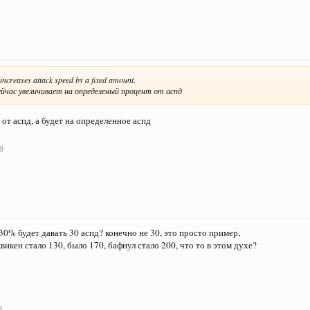
ncreases attack speed by a fixed amount.
ейчас увеличивает на определеный процент от аспд
от аспд, а будет на определенное аспд
9
30% будет давать 30 аспд? конечно не 30, это просто пример,
викен стало 130, было 170, бафнул стало 200, что то в этом духе?
9