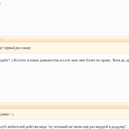
9
:
↑
р? первый раз слышу
дьба? ;) Кстати, в плане дамажества ассолт ланс мне более по нраву. Хотя да, 
удьба? ;)
клуб любителей действа вида "ну потыкай же меня ещё раз мордой в доддлер".