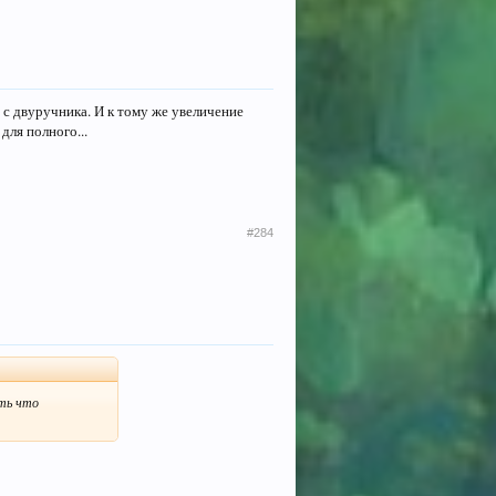
м с двуручника. И к тому же увеличение
для полного...
#284
ать что