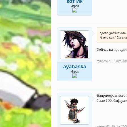
кот Ик
Игрок
Spear Quicken now i
А это как? Он и с
Сейчас на процент 
ayahaska
,
19 окт 200
ayahaska
Игрок
Например, вместо 
было 100, бафнул к
sergey62
,
19 окт 200