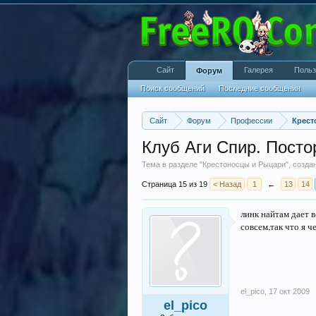
Сайт
Галерея
Польз
Форум
Поиск сообщений
Последние сообщения
Сайт
Форум
Профессии
Крест
Клуб Аги Спир. Пост
Тема в разделе "
Крестоносцы и Рыцари
", созд
Страница 15 из 19
< Назад
1
←
13
14
линк найтам дает в
совсем,так что я 
el_pico
,
17 окт 2009
el_pico