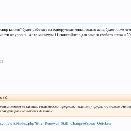
"спир квикен" будет работать на одноручные копья, только аспд будет ниже че
мости от уровня - а это минимум 11 скилпойнтов для самого слабого квика и 20 
009
зал(а):
↑
ручным копьем не слышал, ечсли можно- пруфлинк . если нету пруфа, то можно счит
 в вакууме размножаются делением.
con.com/wiki/index.php?title=Renewal_Skill_Changes#Spear_Quicken