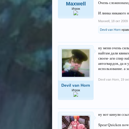
Очень сложнонаход
Maxwell
Игрок
И линка никакого н
Maxwell
,
18 окт 2009
Devil van Horn
нрави
ну меня очень силь
найтам дали квикен
своем- аги спир на
автогвардов, да и 
использование. а з
Devil van Horn
,
19 ок
Devil van Horn
Игрок
ну вот кинули ссыл
Spear Quicken now i