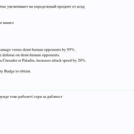
ейчас увеличивает на определеный процент от аспд
ье нашел
 damage versus demi-human opponents by 95%.
e defense on demi-human opponents.
 Crusader or Paladin, increases attack speed by 20%.
ry Badge to obtain.
раунде токо рабоает( сори за даблпост