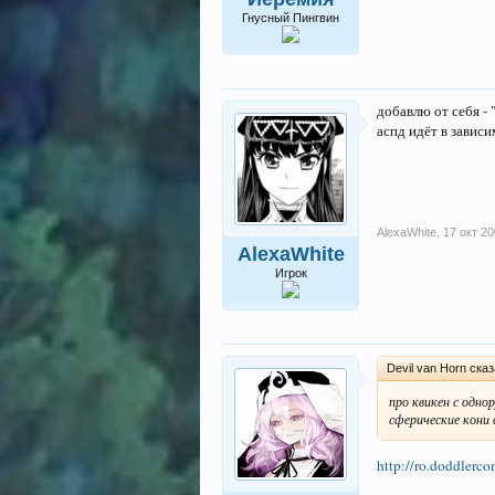
Гнусный Пингвин
добавлю от себя - 
аспд идёт в зависи
AlexaWhite
,
17 окт 2
AlexaWhite
Игрок
Devil van Horn ска
про квикен с одно
сферические кони
http://ro.doddler