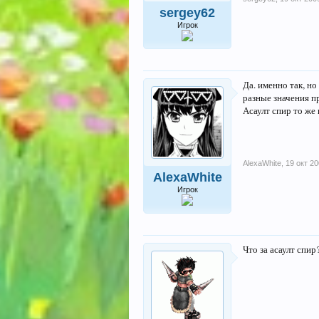
sergey62
Игрок
Да. именно так, н
разные значения п
Асаулт спир то же
AlexaWhite
,
19 окт 2
AlexaWhite
Игрок
Что за асаулт спи