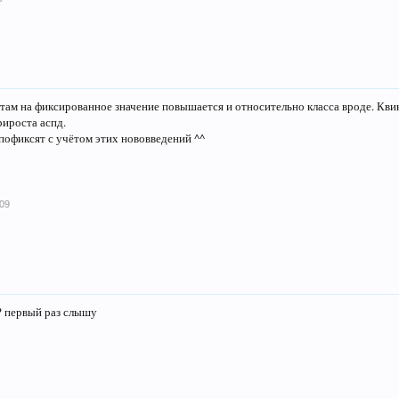
о там на фиксированное значение повышается и относительно класса вроде. Кви
рироста аспд.
 пофиксят с учётом этих нововведений ^^
009
р? первый раз слышу