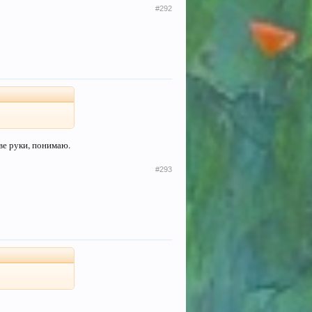
#292
две руки, понимаю.
#293