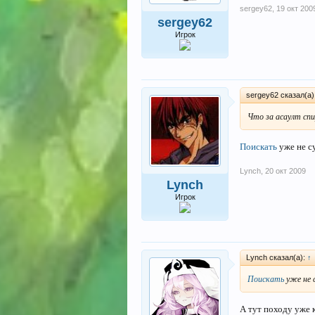
sergey62
,
19 окт 200
sergey62
Игрок
sergey62 сказал(а)
Что за асаулт спи
Поискать
уже не су
Lynch
,
20 окт 2009
Lynch
Игрок
Lynch сказал(а):
↑
Поискать
уже не с
А тут походу уже 