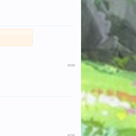
#289
#290