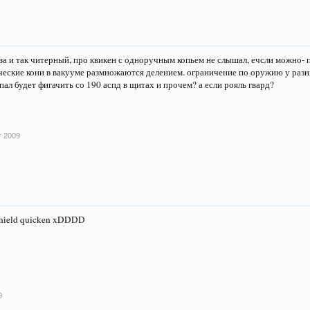
уза и так читерный, про квикен с одноручным копьем не слышал, ечсли можно- 
ческие кони в вакууме размножаются делением. ограничение по оружию у разных
пал будет фигачить со 190 аспд в щитах и прочем? а если рояль гвард?
т 2009
shield quicken xDDDD
9