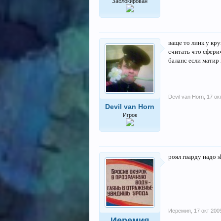
Заблокирован
ваще то линк у кр
считать что сфери
баланс если матир 
Devil van Horn
,
17 ок
Devil van Horn
Игрок
роял гварду надо 
Иеремия
,
17 окт 200
Иеремия