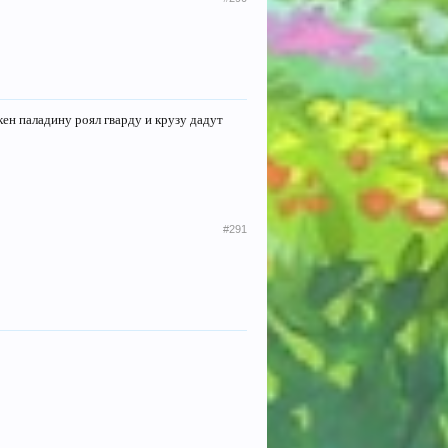
кен паладину роял гварду и крузу дадут
#291