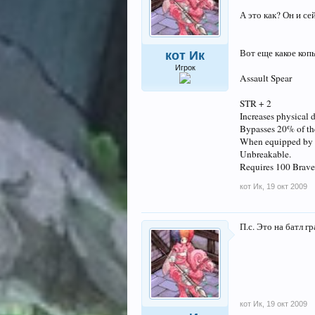
А это как? Он и с
Вот еще какое коп
кот Ик
Игрок
Assault Spear
STR + 2
Increases physical
Bypasses 20% of th
When equipped by a
Unbreakable.
Requires 100 Brave
кот Ик
,
19 окт 2009
П.с. Это на батл г
кот Ик
,
19 окт 2009