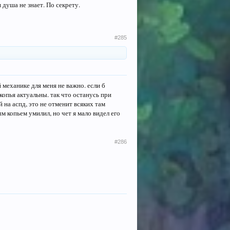
душа не знает. По секрету.
#285
 механике для меня не важно. если б
копья актуальны. так что останусь при
й на аспд, это не отменит всяких там
ым копьем умилил, но чет я мало видел его
#286