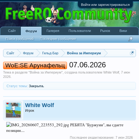
Войти или зарегистрироваться
Сайт
Галерея
Пользователи
Рынок
Вики
Форум
Поиск сообщений
Последние сообщения
Сайт
Форум
Гильд-Бар
Война за Империум
07.06.2026
WoE:SE Арунафельц
Тема в разделе "
Война за Империум
", создана пользователем
White Wolf
,
7 июн
2026
.
Статус темы:
Закрыта.
White Wolf
Игрок
РЕБЯТА "Буржуии", вы сдаете
позиции....
Последнее редактирование:
7 июн 2026