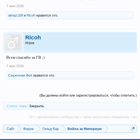
7 июн 2026
almaz108
и
Ricoh
нравится это.
Ricoh
Игрок
Всем спасибо за ГВ ;)
7 июн 2026
Сказочная Фея
нравится это.
(Вы должны войти или зарегистрироваться, чтобы ответить.)
Статус темы:
Закрыта.
16+ • дружелюбное сообщество • табак притупляет инициативу • алког
Сайт
Форум
Гильд-Бар
Война за Империум