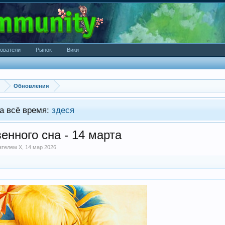
ователи
Рынок
Вики
Обновления
а всё время:
здеся
енного сна - 14 марта
вателем
X
,
14 мар 2026
.