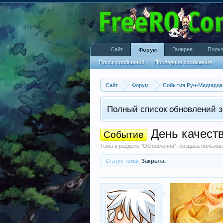
Сайт
Галерея
Польз
Форум
Поиск сообщений
Последние сообщения
Сайт
Форум
События Рун-Мидгарда
Полный список обновлений з
День качеств
Событие
Тема в разделе "
Обновления
", создана пользо
Статус темы:
Закрыта.