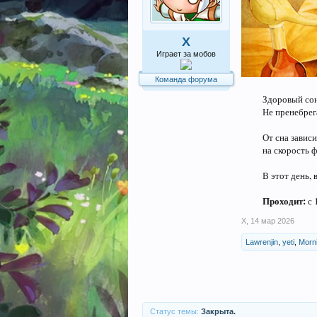
X
Играет за мобов
Команда форума
Здоровый сон
Не пренебрег
От сна завис
на скорость 
В этот день,
Проходит:
с 
X
,
14 мар 2026
Lawrenjin
,
yeti
,
Morn
Статус темы:
Закрыта.