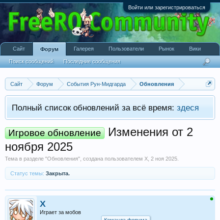
Войти или зарегистрироваться
Сайт
Галерея
Пользователи
Рынок
Вики
Форум
Поиск сообщений
Последние сообщения
Сайт
Форум
События Рун-Мидгарда
Обновления
Полный список обновлений за всё время:
здеся
Изменения от 2
Игровое обновление
ноября 2025
Тема в разделе "
Обновления
", создана пользователем
X
,
2 ноя 2025
.
Статус темы:
Закрыта.
X
Играет за мобов