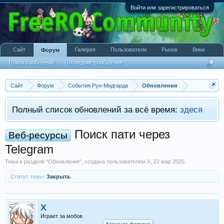
Войти или зарегистрироваться
Сайт
Галерея
Пользователи
Рынок
Вики
Форум
Поиск сообщений
Последние сообщения
Сайт
Форум
События Рун-Мидгарда
Обновления
Полный список обновлений за всё время:
здеся
Поиск пати через
Веб-ресурсы
Telegram
Тема в разделе "
Обновления
", создана пользователем
X
,
22 мар 2025
.
Статус темы:
Закрыта.
X
Играет за мобов