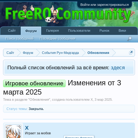
Войти или зарегистрироваться
Сайт
Галерея
Пользователи
Рынок
Вики
Форум
Поиск сообщений
Последние сообщения
Сайт
Форум
События Рун-Мидгарда
Обновления
Полный список обновлений за всё время:
здеся
Изменения от 3
Игровое обновление
марта 2025
Тема в разделе "
Обновления
", создана пользователем
X
,
3 мар 2025
.
Статус темы:
Закрыта.
X
Играет за мобов