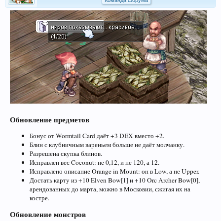
Команда форума
Обновление предметов
Бонус от Wormtail Card даёт +3 DEX вместо +2.
Блин с клубничным вареньем больше не даёт молчанку.
Разрешена скупка блинов.
Исправлен вес Coconut: не 0,12, и не 120, а 12.
Исправлено описание Orange in Mount: он в Low, а не Upper.
Достать карту из +10 Elven Bow[1] и +10 Orc Archer Bow[0],
арендованных до марта, можно в Московии, сжигая их на
костре.
Обновление монстров