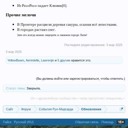
Из PecoPeco падает Клювик[0].
Прочие мелочи
В Пронтере расцвели деревья сакуры, осыпав всё лепестками.
В городах растаял снег.
Зато его всегда можно лицезреть в снежном городе Люти!
Последнее редактирование:
3 мар 2025
3 мар 2025
YellowBeam
,
Aerindelle
,
Lawrenjin
и
5 другим
нравится это.
(Вы должны войти или зарегистрироваться, чтобы ответить.)
Статус темы:
Закрыта.
16+ • дружелюбное сообщество • табак притупляет инициативу • алк
Сайт
Форум
События Рун-Мидгарда
Обновления
Тайга
Русский (RU)
Обратная связь
Помощь