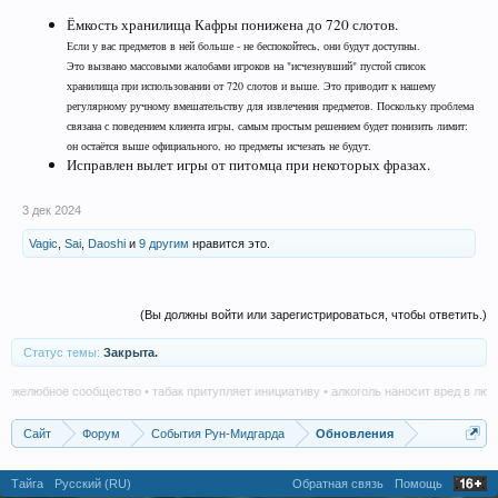
Ёмкость хранилища Кафры понижена до 720 слотов.
Если у вас предметов в ней больше - не беспокойтесь, они будут доступны.
Это вызвано массовыми жалобами игроков на "исчезнувший" пустой список
хранилища при использовании от 720 слотов и выше. Это приводит к нашему
регулярному ручному вмешательству для извлечения предметов. Поскольку проблема
связана с поведением клиента игры, самым простым решением будет понизить лимит:
он остаётся выше официального, но предметы исчезать не будут.
Исправлен вылет игры от питомца при некоторых фразах.
3 дек 2024
Vagic
,
Sai
,
Daoshi
и
9 другим
нравится это.
(Вы должны войти или зарегистрироваться, чтобы ответить.)
Статус темы:
Закрыта.
елюбное сообщество • табак притупляет инициативу • алкоголь наносит вред в любом к
Сайт
Форум
События Рун-Мидгарда
Обновления
Тайга
Русский (RU)
Обратная связь
Помощь