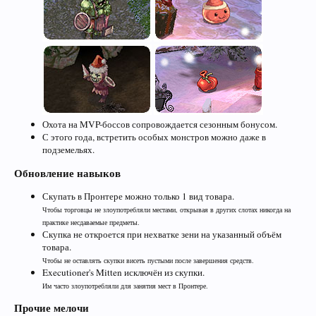
Охота на MVP-боссов сопровождается сезонным бонусом.
С этого года, встретить особых монстров можно даже в
подземельях.
Обновление навыков
Скупать в Пронтере можно только 1 вид товара.
Чтобы торговцы не злоупотребляли местами, открывая в других слотах никогда на
практике несдаваемые предметы.
Скупка не откроется при нехватке зени на указанный объём
товара.
Чтобы не оставлять скупки висеть пустыми после завершения средств.
Executioner's Mitten исключён из скупки.
Им часто злоупотребляли для занятия мест в Пронтере.
Прочие мелочи