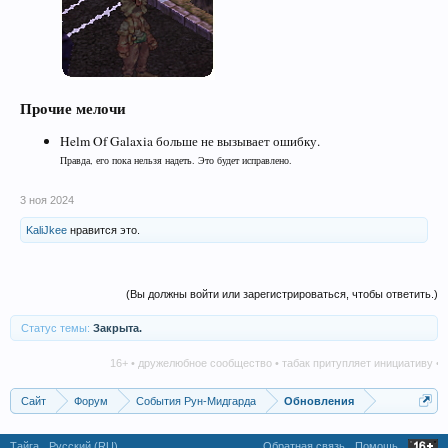
Прочие мелочи
Helm Of Galaxia больше не вызывает ошибку.
Правда, его пока нельзя надеть. Это будет исправлено.
3 ноя 2024
KaliJkee
нравится это.
(Вы должны войти или зарегистрироваться, чтобы ответить.)
Статус темы:
Закрыта.
16+ • дружелюбное сообщество • табак притупляет инициативу • алк
Сайт
Форум
События Рун-Мидгарда
Обновления
Тайга
Русский (RU)
Обратная связь
Помощь