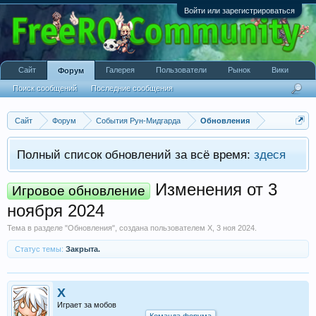
Войти или зарегистрироваться
Сайт
Галерея
Пользователи
Рынок
Вики
Форум
Поиск сообщений
Последние сообщения
Сайт
Форум
События Рун-Мидгарда
Обновления
Полный список обновлений за всё время:
здеся
Изменения от 3
Игровое обновление
ноября 2024
Тема в разделе "
Обновления
", создана пользователем
X
,
3 ноя 2024
.
Статус темы:
Закрыта.
X
Играет за мобов