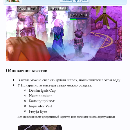
Команда форума
Обновление квестов
В котле можно сварить дубли шапок, появившихся в этом году.
У Призрачного мастера стало можно создать:
Denim Ignis Cap
Necronomicon
Большущий кот
Inquisitor Veil
Freyja Eyes
Все эти вещи носят декоративный характер и не являются билдо-образующими.