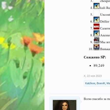
cheaper
kali Jke
Uncontr
Driller 
Салатн
Anemoi
Мы лет
Ванька 
Сожжено SP:
89,249
X
,
22 ноя 2023
KaliJkee
,
BoeviK
,
Ma
Всем спасибо за гв