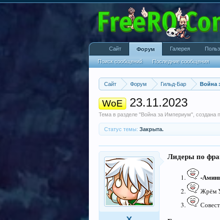
Сайт
Галерея
Польз
Форум
Поиск сообщений
Последние сообщения
Сайт
Форум
Гильд-Бар
Война 
23.11.2023
WoE
Тема в разделе "
Война за Империум
", создана
Статус темы:
Закрыта.
Лидеры по фра
-Амин
Жрём У
Совесть
X