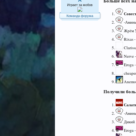
Больше всех н
Играет за мобов
Совест
Команда форума
-Аминь-
Жрём У
Rixas -
Clariss
Nerve -
Eroga -
cheaper
Anemoi
Получили боль
Салат
-Аминь-
Дикий 
Eroga -