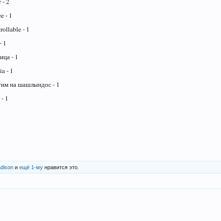
 - 2
e - 1
ollable - 1
- 1
ица - 1
a - 1
им на шашлындос - 1
- 1
dison
и
ещё 1-му
нравится это.