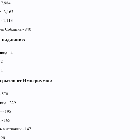
 7,984
 - 3,163
- 1,113
ек Соблазна - 840
о падавшие:
ница
- 4
 2
 1
тгрызли от Империумов:
- 570
ица - 229
 - 195
 - 165
 в изгнании - 147
 96