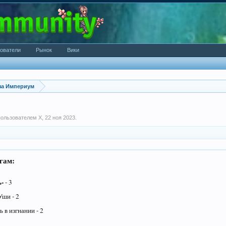
ователи
Рынок
Вики
за Империум
 пользователем
X
,
22 ноя 2023
.
гам:
ь-
- 3
ши - 2
 в изгнании - 2