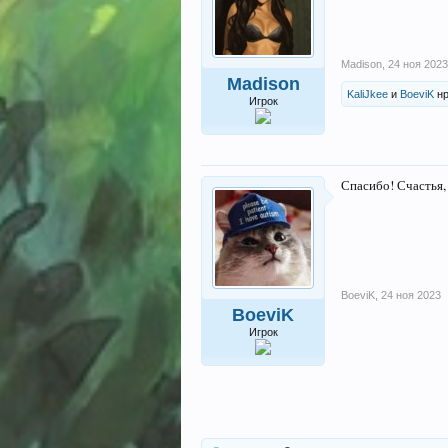
Madison
,
24 ноя 2023
Madison
KaliJkee
и
BoeviK
нр
Игрок
Спасибо! Счастья,
BoeviK
,
24 ноя 2023
BoeviK
Игрок