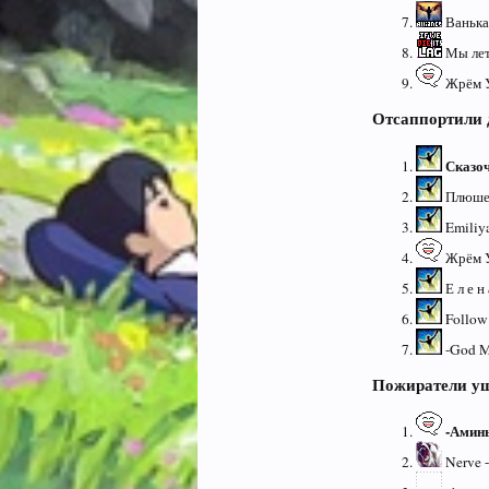
Ванька 
Мы лет
Жрём У
Отсаппортили 
Сказо
Плюшеч
Emiliya
Жрём У
Е л е н 
Follow
-God M
Пожиратели у
-Амин
Nerve -