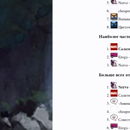
Nerve -
cheaper
Ванька 
Цветоч
Наиболее част
Салат
Eroga -
Nerve -
Больше всех о
Nerve
Салатн
-Аминь-
cheaper
Совесть
Eroga -