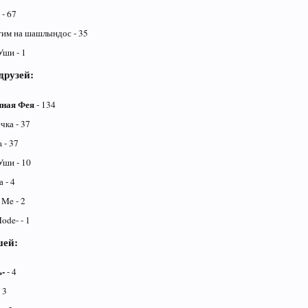
- 67
им на шашлындос - 35
ши - 1
друзей:
чная Фея
- 134
ка - 37
 - 37
ши - 10
а - 4
 Me - 2
ode- - 1
шей:
ь-
- 4
 3