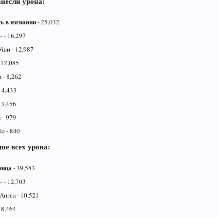
анесли урона:
ь в изгнании
- 25,032
 - 16,297
ши - 12,987
 12,085
a - 8,262
 4,433
 3,456
 - 979
a - 840
ше всех урона:
ница
- 39,583
 - 12,703
Ангел - 10,521
 8,464