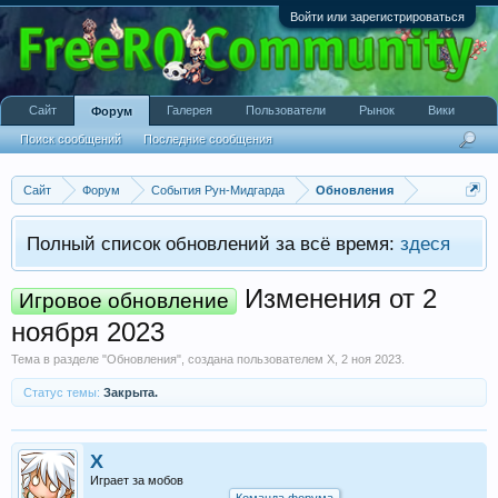
Войти или зарегистрироваться
Сайт
Галерея
Пользователи
Рынок
Вики
Форум
Поиск сообщений
Последние сообщения
Сайт
Форум
События Рун-Мидгарда
Обновления
Полный список обновлений за всё время:
здеся
Изменения от 2
Игровое обновление
ноября 2023
Тема в разделе "
Обновления
", создана пользователем
X
,
2 ноя 2023
.
Статус темы:
Закрыта.
X
Играет за мобов