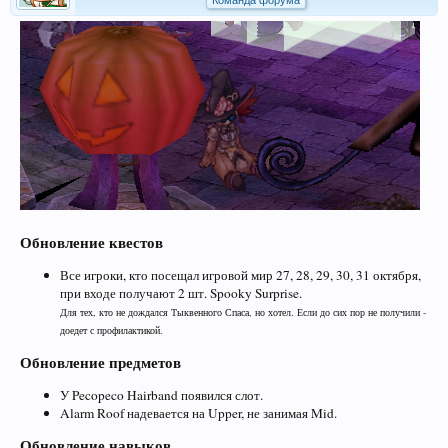
Команда форума
Обновление квестов
Все игроки, кто посещал игровой мир 27, 28, 29, 30, 31 октября,
при входе получают 2 шт. Spooky Surprise.
Для тех, кто не дождался Тыквенного Спаса, но хотел. Если до сих пор не получили -
доедет с профилактикой.
Обновление предметов
У Pecopeco Hairband появился слот.
Alarm Roof надевается на Upper, не занимая Mid.
Обновление навыков