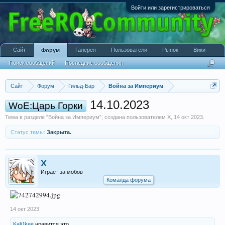
Войти или зарегистрироваться
Сайт
Галерея
Пользователи
Рынок
Вики
Форум
Поиск сообщений
Последние сообщения
Сайт
Форум
Гильд-Бар
Война за Империум
14.10.2023
WoE:Царь Горки
Тема в разделе "
Война за Империум
", создана пользователем
X
,
14 окт 2023
.
Статус темы:
Закрыта.
X
Играет за мобов
Команда форума
14 окт 2023
KaliJkee
нравится это.