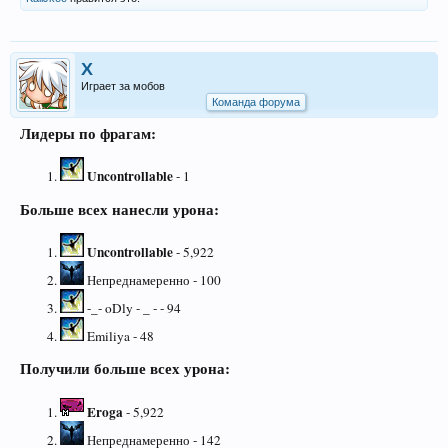
X
Играет за мобов
Команда форума
Лидеры по фрагам:
Uncontrollable
- 1
Больше всех нанесли урона:
Uncontrollable
- 5,922
Непреднамеренно - 100
-_- oDly - _ - - 94
Emiliya - 48
Получили больше всех урона:
Eroga
- 5,922
Непреднамеренно - 142