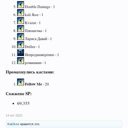
Double Damage - 1
kali Jkee - 1
Kvazar - 1
Плюшечка - 1
Лариса Давай - 1
Driller - 1
Непреднамеренно - 1
ромашкин - 1
Промахнулись кастами:
Follow Me
- 20
Сожжено SP:
69,355
14 окт 2023
KaliJkee
нравится это.