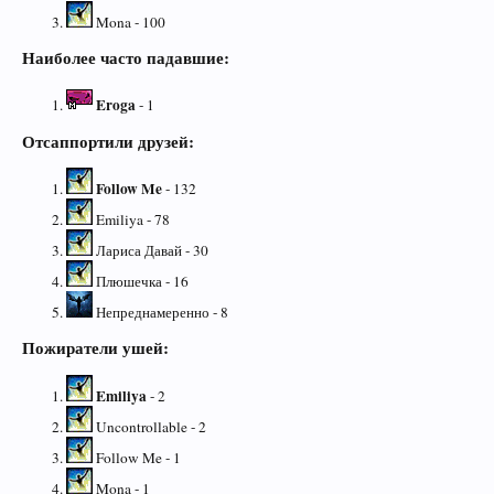
Mona - 100
Наиболее часто падавшие:
Eroga
- 1
Отсаппортили друзей:
Follow Me
- 132
Emiliya - 78
Лариса Давай - 30
Плюшечка - 16
Непреднамеренно - 8
Пожиратели ушей:
Emiliya
- 2
Uncontrollable - 2
Follow Me - 1
Mona - 1