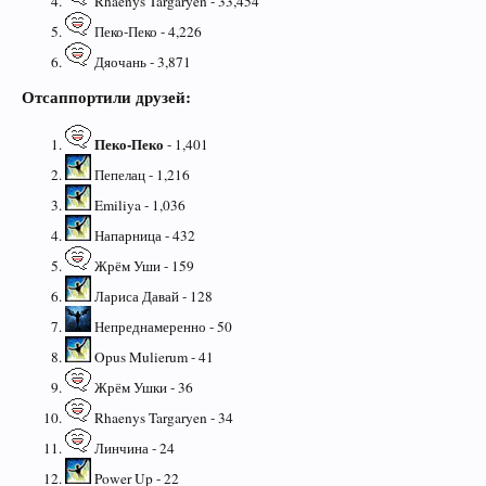
Rhaenys Targaryen - 33,454
Пеко-Пеко - 4,226
Дяочань - 3,871
Отсаппортили друзей:
Пеко-Пеко
- 1,401
Пепелац - 1,216
Emiliya - 1,036
Напарница - 432
Жрём Уши - 159
Лариса Давай - 128
Непреднамеренно - 50
Opus Mulierum - 41
Жрём Ушки - 36
Rhaenys Targaryen - 34
Линчина - 24
Power Up - 22