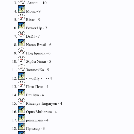
-Аминь- - 10
Mona - 9
Rixas - 9
Power Up - 7
DsDf - 7
Natan Brasil - 6
Под Брагой - 6
Жрём Ушки - 5
ЗаливайКа - 5
-_- oDly - _ - - 4
Пеко-Пеко - 4
Emiliya - 4
Rhaenys Targaryen - 4
Opus Mulierum - 4
ромашкин - 4
Пульсар - 3