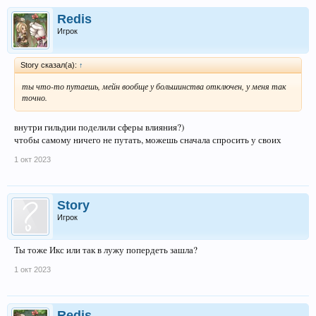
Redis
Игрок
Story сказал(а):
↑
ты что-то путаешь, мейн вообще у большинства отключен, у меня так
точно.
внутри гильдии поделили сферы влияния?)
чтобы самому ничего не путать, можешь сначала спросить у своих
1 окт 2023
Story
Игрок
Ты тоже Икс или так в лужу попердеть зашла?
1 окт 2023
Redis