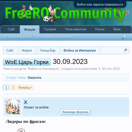
Войти или зарегистрироваться
Сайт
Галерея
Пользователи
Рынок
Вики
Форум
Поиск сообщений
Последние сообщения
Сайт
Форум
Гильд-Бар
Война за Империум
30.09.2023
WoE:Царь Горки
Тема в разделе "
Война за Империум
", создана пользователем
X
,
30 сен 2023
.
Статус темы:
Закрыта.
1
2
Вперёд >
X
Играет за мобов
Команда форума
Лидеры по фрагам: