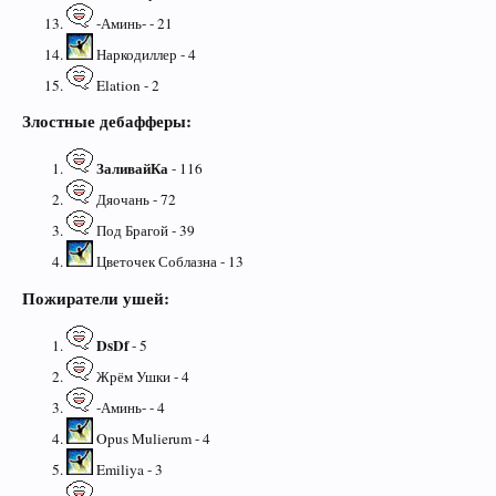
-Аминь- - 21
Наркодиллер - 4
Elation - 2
Злостные дебафферы:
ЗаливайКа
- 116
Дяочань - 72
Под Брагой - 39
Цветочек Соблазна - 13
Пожиратели ушей:
DsDf
- 5
Жрём Ушки - 4
-Аминь- - 4
Opus Mulierum - 4
Emiliya - 3