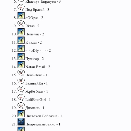
Rhaenys Targaryen - 3
Под Брагой - 3
oOOpss - 2
Rixas - 2
Пепелац - 2
Kvazar - 2
-_- oDly - _ - - 2
Пульсар - 2
Natan Brasil - 2
Пеко-Пеко - 1
ЗаливайКа - 1
Жрём Уши - 1
LoliEmoGirl - 1
Дяочань - 1
Цветочек Соблазна - 1
Непреднамеренно - 1