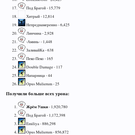
Под Брагой - 15,779
Хитрый - 12,814
Непреднамеренно - 6,425
Линчина - 2,928
-Аминь- - 1,448
ЗаливайКа - 638
Пеко-Пеко - 165
Double Damage - 117
Напарница - 44
Opus Mulierum - 25
Получили больше всех урона:
Жрём Ушки
- 1,920,780
Под Брагой - 1,172,398
Emiliya - 886,298
Opus Mulierum - 856,872