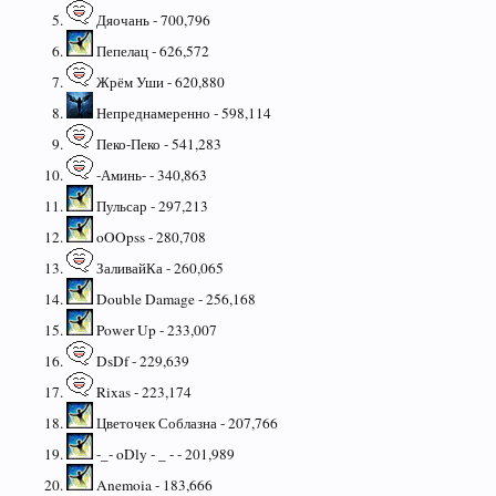
Дяочань - 700,796
Пепелац - 626,572
Жрём Уши - 620,880
Непреднамеренно - 598,114
Пеко-Пеко - 541,283
-Аминь- - 340,863
Пульсар - 297,213
oOOpss - 280,708
ЗаливайКа - 260,065
Double Damage - 256,168
Power Up - 233,007
DsDf - 229,639
Rixas - 223,174
Цветочек Соблазна - 207,766
-_- oDly - _ - - 201,989
Anemoia - 183,666