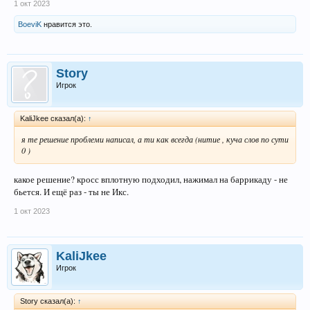
1 окт 2023
BoeviK
нравится это.
Story
Игрок
KaliJkee сказал(а):
↑
я те решение проблеми написал, а ти как всегда (нитие , куча слов по сути
0 )
какое решение? кросс вплотную подходил, нажимал на баррикаду - не
бьется. И ещё раз - ты не Икс.
1 окт 2023
KaliJkee
Игрок
Story сказал(а):
↑