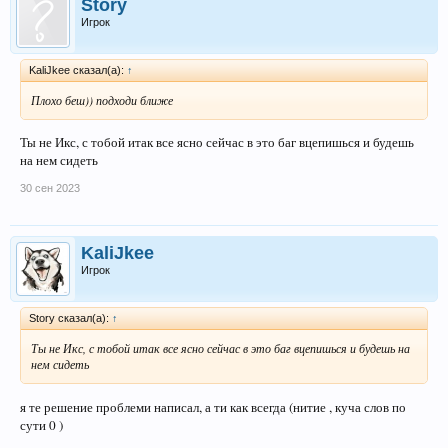
Story
Игрок
KaliJkee сказал(а):
↑
Плохо беш)) подходи ближе
Ты не Икс, с тобой итак все ясно сейчас в это баг вцепишься и будешь
на нем сидеть
30 сен 2023
KaliJkee
Игрок
Story сказал(а):
↑
Ты не Икс, с тобой итак все ясно сейчас в это баг вцепишься и будешь на
нем сидеть
я те решение проблеми написал, а ти как всегда (нитие , куча слов по
сути 0 )