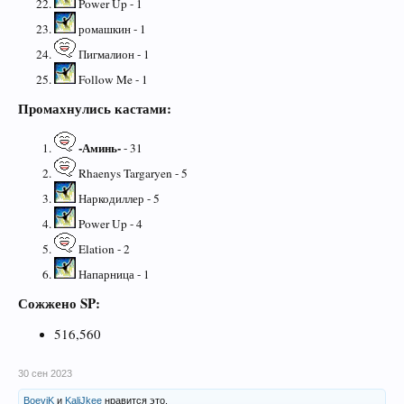
Power Up - 1
ромашкин - 1
Пигмалион - 1
Follow Me - 1
Промахнулись кастами:
-Аминь-
- 31
Rhaenys Targaryen - 5
Наркодиллер - 5
Power Up - 4
Elation - 2
Напарница - 1
Сожжено SP:
516,560
30 сен 2023
BoeviK
и
KaliJkee
нравится это.