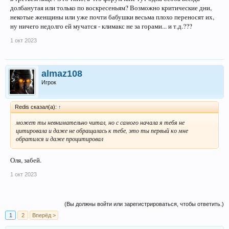
долбанутая или только по воскресеньям? Возможно критические дни,
некотые женщины или уже почти бабушки весьма плохо переносят их,
ну ничего недолго ей мучатся - климакс не за горами... и т.д.???
1 окт 2023
almaz108
Игрок
Redis сказал(а):
↑
может ты невнимательно читал, но с самого начала я тебя не
цитировала и даже не обращалась к тебе, это ты первый ко мне
обратился и даже процитировал
Оля, забей.
1 окт 2023
(Вы должны войти или зарегистрироваться, чтобы ответить.)
1
2
Вперёд >