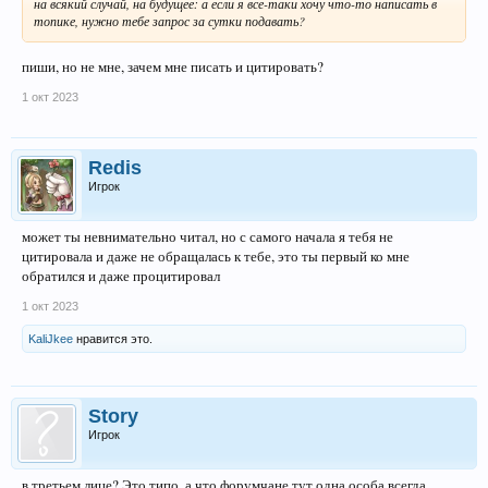
на всякий случай, на будущее: а если я все-таки хочу что-то написать в
топике, нужно тебе запрос за сутки подавать?
пиши, но не мне, зачем мне писать и цитировать?
1 окт 2023
Redis
Игрок
может ты невнимательно читал, но с самого начала я тебя не
цитировала и даже не обращалась к тебе, это ты первый ко мне
обратился и даже процитировал
1 окт 2023
KaliJkee
нравится это.
Story
Игрок
в третьем лице? Это типо, а что форумчане тут одна особа всегда