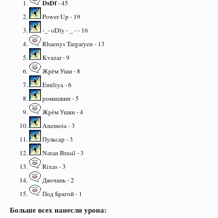
DsDf
- 45
Power Up - 19
-_- oDly - _ - - 16
Rhaenys Targaryen - 13
Kvazar - 9
Жрём Уши - 8
Emiliya - 6
ромашкин - 5
Жрём Ушки - 4
Anemoia - 3
Пульсар - 3
Natan Brasil - 3
Rixas - 3
Дяочань - 2
Под Брагой - 1
Больше всех нанесли урона: