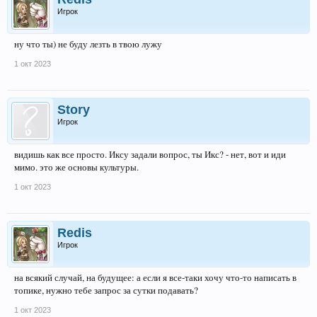
Игрок
ну что ты) не буду лезть в твою лужу
1 окт 2023
Story
Игрок
видишь как все просто. Иксу задали вопрос, ты Икс? - нет, вот и иди
мимо. это же основы культуры.
1 окт 2023
Redis
Игрок
на всякий случай, на будущее: а если я все-таки хочу что-то написать в
топике, нужно тебе запрос за сутки подавать?
1 окт 2023