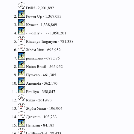
DsDf
- 2,901,892
Power Up - 1,367,033
Kvazar - 1,338,869
-_- oDly - _ - - 1,056,201
Rhaenys Targaryen - 781,338
Жрём Уши - 693,952
ромашкин - 678,375
Natan Brasil - 565,952
Пульсар - 461,385
Anemoia - 362,170
Emiliya - 358,847
Rixas - 261,493
Жрём Ушки - 196,904
Дяочань - 103,733
Пепелац - 84,183
LoliEmoGirl - 28,425