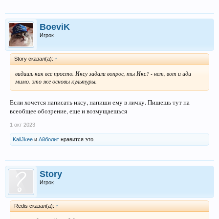
BoeviK
Игрок
Story сказал(а):
↑
видишь как все просто. Иксу задали вопрос, ты Икс? - нет, вот и иди
мимо. это же основы культуры.
Если хочется написать иксу, напиши ему в личку. Пишешь тут на
всеобщее обозрение, еще и возмущаешься
1 окт 2023
KaliJkee
и
Айболит
нравится это.
Story
Игрок
Redis сказал(а):
↑