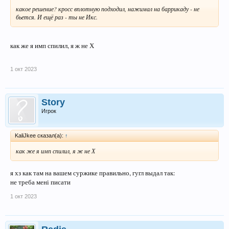
какое решение? кросс вплотную подходил, нажимал на баррикаду - не
бьется. И ещё раз - ты не Икс.
как же я имп спилил, я ж не Х
1 окт 2023
Story
Игрок
KaliJkee сказал(а):
↑
как же я имп спилил, я ж не Х
я хз как там на вашем суржике правильно, гугл выдал так:
не треба мені писати
1 окт 2023