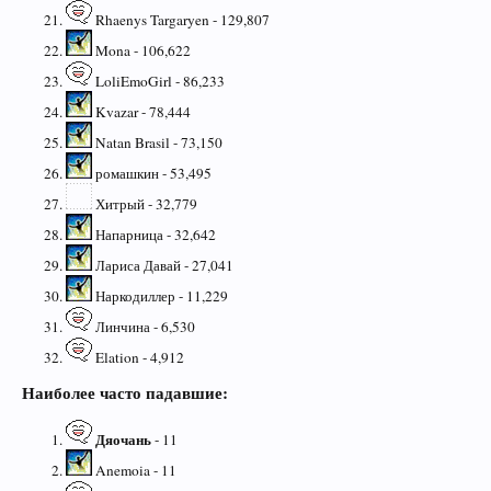
Rhaenys Targaryen - 129,807
Mona - 106,622
LoliEmoGirl - 86,233
Kvazar - 78,444
Natan Brasil - 73,150
ромашкин - 53,495
Хитрый - 32,779
Напарница - 32,642
Лариса Давай - 27,041
Наркодиллер - 11,229
Линчина - 6,530
Elation - 4,912
Наиболее часто падавшие:
Дяочань
- 11
Anemoia - 11