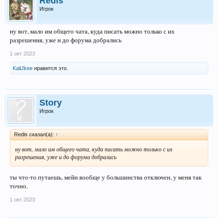
Redis
Игрок
ну вот, мало им общего чата, куда писать можно только с их
разрешения, уже и до форума добрались
1 окт 2023
KaliJkee
нравится это.
Story
Игрок
Redis сказал(а):
↑
ну вот, мало им общего чата, куда писать можно только с их
разрешения, уже и до форума добрались
ты что-то путаешь, мейн вообще у большинства отключен, у меня так
точно.
1 окт 2023