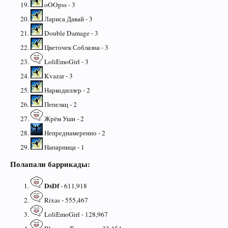
oOOpss - 3
Лариса Давай - 3
Double Damage - 3
Цветочек Соблазна - 3
LoliEmoGirl - 3
Kvazar - 3
Наркодиллер - 2
Пепелац - 2
Жрём Уши - 2
Непреднамеренно - 2
Напарница - 1
Полапали баррикады:
DsDf
- 611,918
Rixas - 555,467
LoliEmoGirl - 128,967