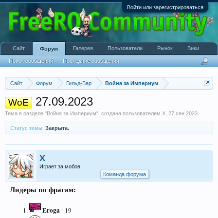
Войти или зарегистрироваться
Сайт
Галерея
Пользователи
Рынок
Вики
Форум
Поиск сообщений
Последние сообщения
Сайт
Форум
Гильд-Бар
Война за Империум
27.09.2023
WoE
Тема в разделе "
Война за Империум
", создана пользователем
X
,
27 сен 2023
.
Статус темы:
Закрыта.
X
Играет за мобов
Команда форума
Лидеры по фрагам:
Eroga
- 19