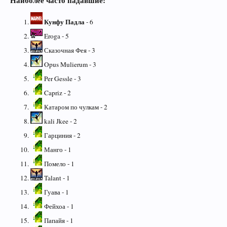
Кунфу Падла
- 6
Eroga - 5
Сказочная Фея - 3
Opus Mulierum - 3
Per Gessle - 3
Capriz - 2
Катаром по чулкам - 2
kali Jkee - 2
Гарциния - 2
Манго - 1
Помело - 1
Talant - 1
Гуава - 1
Фейхоа - 1
Папайя - 1