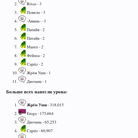
Rixas - 3
Помело - 3
-Аминь- - 3
Папайя - 2
Питайя - 2
Манго - 2
Фейхоа - 2
Capriz - 2
Жрём Уши - 1
Дяочань - 1
Больше всех нанесли урона:
Жрём Уши
- 318,015
Eroga - 175,664
Дяочань - 65,253
Capriz - 60,907