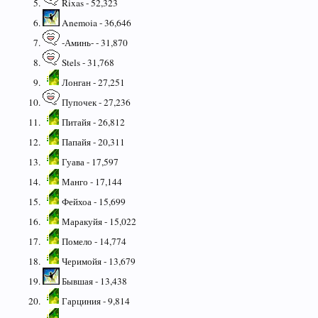
Rixas - 52,323
Anemoia - 36,646
-Аминь- - 31,870
Stels - 31,768
Лонган - 27,251
Пупочек - 27,236
Питайя - 26,812
Папайя - 20,311
Гуава - 17,597
Манго - 17,144
Фейхоа - 15,699
Маракуйя - 15,022
Помело - 14,774
Черимойя - 13,679
Бывшая - 13,438
Гарциния - 9,814