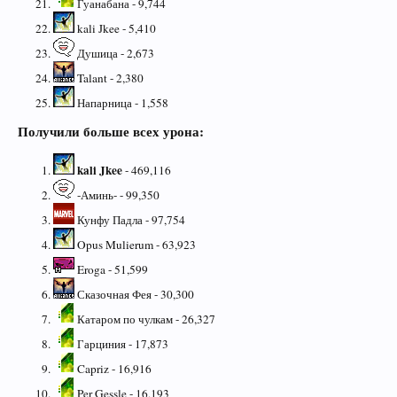
Гуанабана - 9,744
kali Jkee - 5,410
Душица - 2,673
Talant - 2,380
Напарница - 1,558
Получили больше всех урона:
kali Jkee
- 469,116
-Аминь- - 99,350
Кунфу Падла - 97,754
Opus Mulierum - 63,923
Eroga - 51,599
Сказочная Фея - 30,300
Катаром по чулкам - 26,327
Гарциния - 17,873
Capriz - 16,916
Per Gessle - 16,193