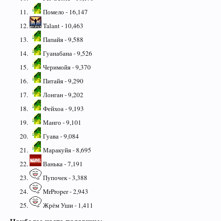
Помело - 16,147
Talant - 10,463
Папайя - 9,588
Гуанабана - 9,526
Черимойя - 9,370
Питайя - 9,290
Лонган - 9,202
Фейхоа - 9,193
Манго - 9,101
Гуава - 9,084
Маракуйя - 8,695
Ванька - 7,191
Пупочек - 3,388
MrProper - 2,943
Жрём Уши - 1,411
Наиболее часто падавшие: