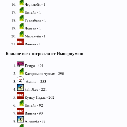
Черимойя - 1
Питайя - 1
Гуанабана - 1
Лонган - 1
Маракуйя - 1
Ванька - 1
Больше всех отгрызли от Империумов:
Eroga
- 491
Катаром по чулкам - 290
-Аминь- - 253
kali Jkee - 221
Кунфу Падла - 202
Питайя - 92
Ванька - 90
Anemoia - 82