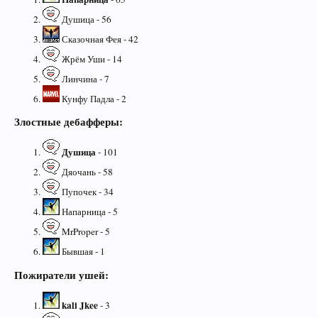
Душица - 56
Сказочная Фея - 42
Жрём Уши - 14
Линчина - 7
Кунфу Падла - 2
Злостные дебафферы:
Душица
- 101
Дяочань - 58
Пупочек - 34
Напарница - 5
MrProper - 5
Бывшая - 1
Пожиратели ушей:
kali Jkee
- 3