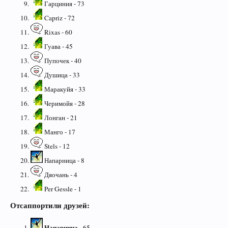
Гарциния - 73
Capriz - 72
Rixas - 60
Гуава - 45
Пупочек - 40
Душица - 33
Маракуйя - 33
Черимойя - 28
Лонган - 21
Манго - 17
Stels - 12
Напарница - 8
Дяочань - 4
Per Gessle - 1
Отсаппортили друзей:
Напарница
- 65