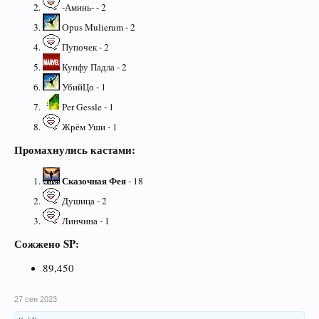
-Аминь- - 2
Opus Mulierum - 2
Пупочек - 2
Кунфу Падла - 2
УбийЦо - 1
Per Gessle - 1
Жрём Уши - 1
Промахнулись кастами:
Сказочная Фея
- 18
Душица - 2
Линчина - 1
Сожжено SP:
89,450
27 сен 2023