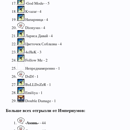
-God Mode- - 5
Kvazar - 4
Напарница - 4
Dionysus - 4
Лариса Давай - 4
Цветочек Соблазна - 4
4eJIuK - 3
Follow Me - 2
Непреднамеренно - 1
DsDf - 1
BuLLDoZeR - 1
Emiliya - 1
Double Damage - 1
Больше всех отгрызли от Империумов:
-Аминь-
- 44