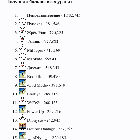
Получили больше всех урона:
Непреднамеренно
- 1,582,745
Пупочек - 981,546
Жрём Уши - 796,225
-Аминь- - 727,882
MrProper - 717,169
Мариам - 585,419
Дяочань - 548,343
Brunhild - 409,470
-God Mode- - 398,649
Emiliya - 269,316
WiZzZi - 260,435
Power Up - 259,716
Dionysus - 242,945
Double Damage - 237,057
-_- oDly - _ - - 220,183