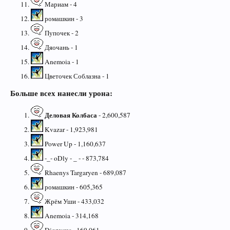
Мариам - 4
ромашкин - 3
Пупочек - 2
Дяочань - 1
Anemoia - 1
Цветочек Соблазна - 1
Больше всех нанесли урона:
Деловая Колбаса
- 2,600,587
Kvazar - 1,923,981
Power Up - 1,160,637
-_- oDly - _ - - 873,784
Rhaenys Targaryen - 689,087
ромашкин - 605,365
Жрём Уши - 433,032
Anemoia - 314,168
Dionysus - 169,061