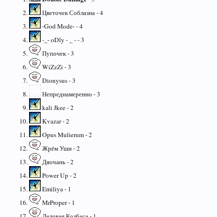
Цветочек Соблазна - 4
-God Mode- - 4
-_- oDly - _ - - 3
Пупочек - 3
WiZzZi - 3
Dionysus - 3
Непреднамеренно - 3
kali Jkee - 2
Kvazar - 2
Opus Mulierum - 2
Жрём Уши - 2
Дяочань - 2
Power Up - 2
Emiliya - 1
MrProper - 1
Деловая Колбаса - 1