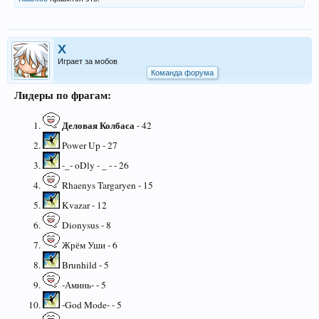
X
Играет за мобов
Команда форума
Лидеры по фрагам:
Деловая Колбаса
- 42
Power Up - 27
-_- oDly - _ - - 26
Rhaenys Targaryen - 15
Kvazar - 12
Dionysus - 8
Жрём Уши - 6
Brunhild - 5
-Аминь- - 5
-God Mode- - 5