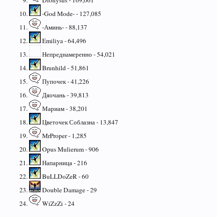
-God Mode- - 127,085
-Аминь- - 88,137
Emiliya - 64,496
Непреднамеренно - 54,021
Brunhild - 51,861
Пупочек - 41,226
Дяочань - 39,813
Мариам - 38,201
Цветочек Соблазна - 13,847
MrProper - 1,285
Opus Mulierum - 906
Напарница - 216
BuLLDoZeR - 60
Double Damage - 29
WiZzZi - 24