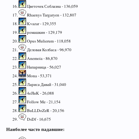
Цветочек Соблазна - 136,059
Rhaenys Targaryen - 132,807
Kvazar - 129,355
ромашкин - 129,179
Opus Mulierum - 118,058
Деловая Колбаса - 96,970
Anemoia - 86,870
Напарница - 56,027
Mona - 53,371
Лариса Давай - 31,040
4eJIuK - 26,088
Follow Me - 21,154
BuLLDoZeR - 20,156
DsDf - 16,675
Наиболее часто падавшие: