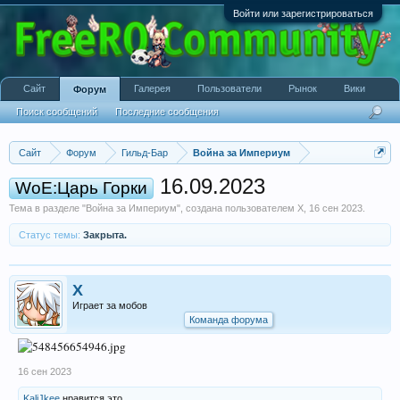
Войти или зарегистрироваться
Сайт
Галерея
Пользователи
Рынок
Вики
Форум
Поиск сообщений
Последние сообщения
Сайт
Форум
Гильд-Бар
Война за Империум
16.09.2023
WoE:Царь Горки
Тема в разделе "
Война за Империум
", создана пользователем
X
,
16 сен 2023
.
Статус темы:
Закрыта.
X
Играет за мобов
Команда форума
16 сен 2023
KaliJkee
нравится это.