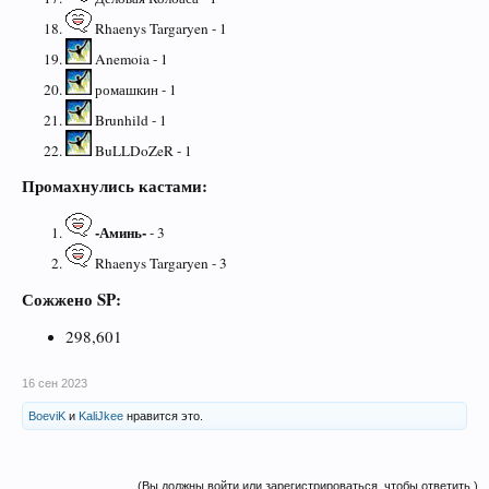
Rhaenys Targaryen - 1
Anemoia - 1
ромашкин - 1
Brunhild - 1
BuLLDoZeR - 1
Промахнулись кастами:
-Аминь-
- 3
Rhaenys Targaryen - 3
Сожжено SP:
298,601
16 сен 2023
BoeviK
и
KaliJkee
нравится это.
(Вы должны войти или зарегистрироваться, чтобы ответить.)