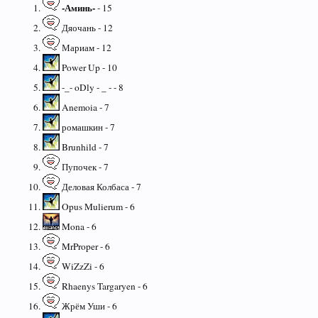
-Аминь-
- 15
Дяочань - 12
Мариам - 12
Power Up - 10
-_- oDly - _ - - 8
Anemoia - 7
ромашкин - 7
Brunhild - 7
Пупочек - 7
Деловая Колбаса - 7
Opus Mulierum - 6
Mona - 6
MrProper - 6
WiZzZi - 6
Rhaenys Targaryen - 6
Жрём Уши - 6