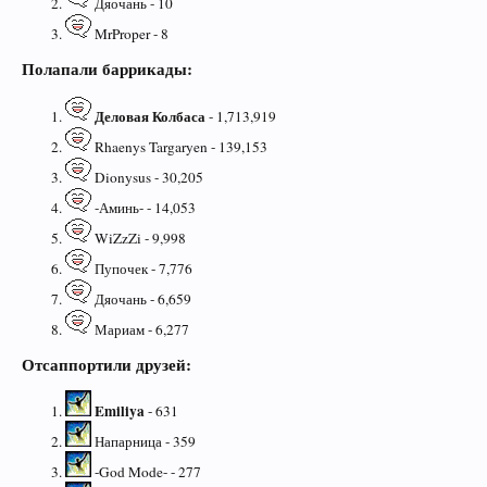
Дяочань - 10
MrProper - 8
Полапали баррикады:
Деловая Колбаса
- 1,713,919
Rhaenys Targaryen - 139,153
Dionysus - 30,205
-Аминь- - 14,053
WiZzZi - 9,998
Пупочек - 7,776
Дяочань - 6,659
Мариам - 6,277
Отсаппортили друзей:
Emiliya
- 631
Напарница - 359
-God Mode- - 277