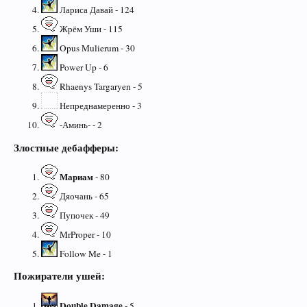
Лариса Давай - 124
Жрём Уши - 115
Opus Mulierum - 30
Power Up - 6
Rhaenys Targaryen - 5
Непреднамеренно - 3
-Аминь- - 2
Злостные дебафферы:
Мариам
- 80
Дяочань - 65
Пупочек - 49
MrProper - 10
Follow Me - 1
Пожиратели ушей:
Double Damage
- 5