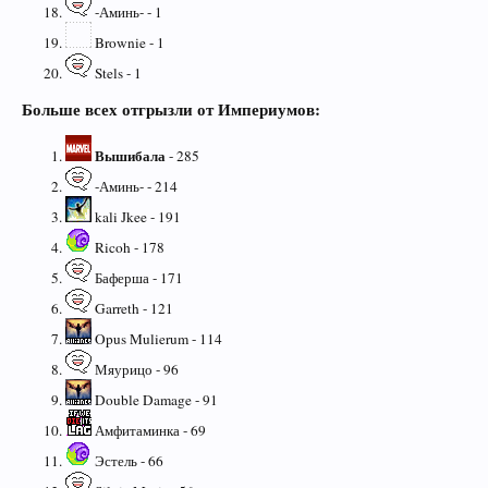
-Аминь- - 1
Brownie - 1
Stels - 1
Больше всех отгрызли от Империумов:
Вышибала
- 285
-Аминь- - 214
kali Jkee - 191
Ricoh - 178
Баферша - 171
Garreth - 121
Opus Mulierum - 114
Мяурицо - 96
Double Damage - 91
Амфитаминка - 69
Эстель - 66