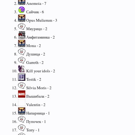
Anemoia - 7
Сайчик - 6
Opus Mulierum - 3
Мяурицо - 2
Амфитаминка - 2
Mona - 2
Душица - 2
Garreth - 2
Kill your idols - 2
Testik - 2
Silvia Moris - 2
Вышибала - 2
Valentin - 2
Напарница - 1
Пупочек - 1
Terry - 1