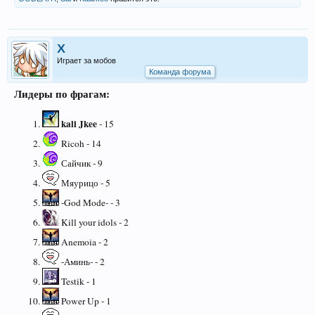
X
Играет за мобов
Команда форума
Лидеры по фрагам:
kali Jkee
- 15
Ricoh - 14
Сайчик - 9
Мяурицо - 5
-God Mode- - 3
Kill your idols - 2
Anemoia - 2
-Аминь- - 2
Testik - 1
Power Up - 1