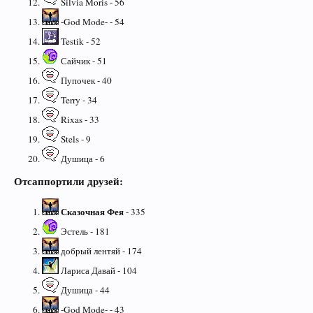
Silvia Moris - 56
-God Mode- - 54
Testik - 52
Сайчик - 51
Пупочек - 40
Terry - 34
Rixas - 33
Stels - 9
Душица - 6
Отсаппортили друзей:
Сказочная Фея
- 335
Эстель - 181
добрый лентяй - 174
Лариса Давай - 104
Душица - 44
-God Mode- - 43