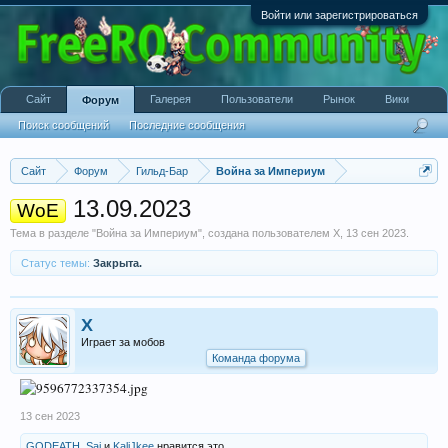
Войти или зарегистрироваться
Сайт
Галерея
Пользователи
Рынок
Вики
Форум
Поиск сообщений
Последние сообщения
Сайт
Форум
Гильд-Бар
Война за Империум
13.09.2023
WoE
Тема в разделе "
Война за Империум
", создана пользователем
X
,
13 сен 2023
.
Статус темы:
Закрыта.
X
Играет за мобов
Команда форума
13 сен 2023
GODEATH
,
Sai
и
KaliJkee
нравится это.