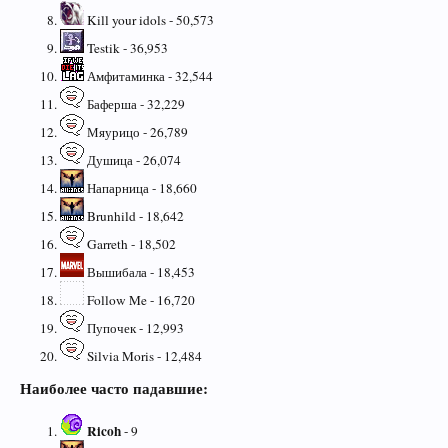
Kill your idols - 50,573
Testik - 36,953
Амфитаминка - 32,544
Баферша - 32,229
Мяурицо - 26,789
Душица - 26,074
Напарница - 18,660
Brunhild - 18,642
Garreth - 18,502
Вышибала - 18,453
Follow Me - 16,720
Пупочек - 12,993
Silvia Moris - 12,484
Наиболее часто падавшие:
Ricoh
- 9