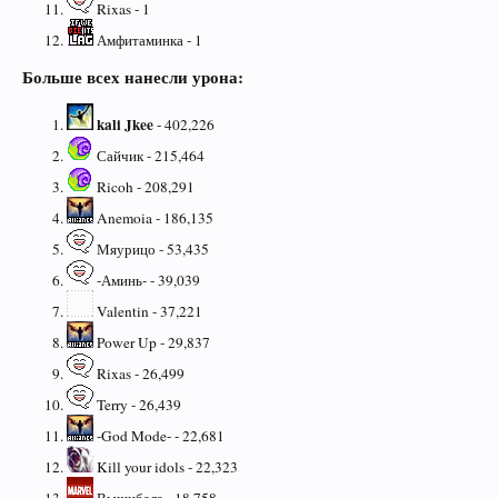
Rixas - 1
Амфитаминка - 1
Больше всех нанесли урона:
kali Jkee
- 402,226
Сайчик - 215,464
Ricoh - 208,291
Anemoia - 186,135
Мяурицо - 53,435
-Аминь- - 39,039
Valentin - 37,221
Power Up - 29,837
Rixas - 26,499
Terry - 26,439
-God Mode- - 22,681
Kill your idols - 22,323
Вышибала - 18,758