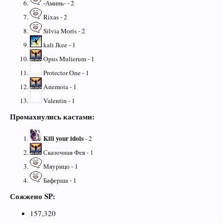
-Аминь- - 2
Rixas - 2
Silvia Moris - 2
kali Jkee - 1
Opus Mulierum - 1
Protector One - 1
Anemoia - 1
Valentin - 1
Промахнулись кастами:
Kill your idols
- 2
Сказочная Фея - 1
Мяурицо - 1
Баферша - 1
Сожжено SP:
157,320