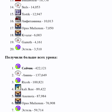
Stels - 14,053
Testik - 12,947
Амфитаминка - 10,013
Opus Mulierum - 7,050
Kvazar - 6,003
Garreth - 4,161
Эстель - 3,510
Получили больше всех урона:
Сайчик
- 422,121
-Аминь- - 137,649
Ricoh - 100,821
kali Jkee - 89,422
Anemoia - 87,984
Opus Mulierum - 76,908
Эстель - 59,714