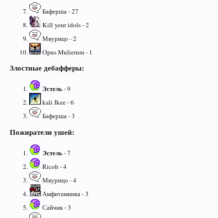
Баферша - 27
Kill your idols - 2
Мяурицо - 2
Opus Mulierum - 1
Злостные дебафферы:
Эстель
- 9
kali Jkee - 6
Баферша - 3
Пожиратели ушей:
Эстель
- 7
Ricoh - 4
Мяурицо - 4
Амфитаминка - 3
Сайчик - 3