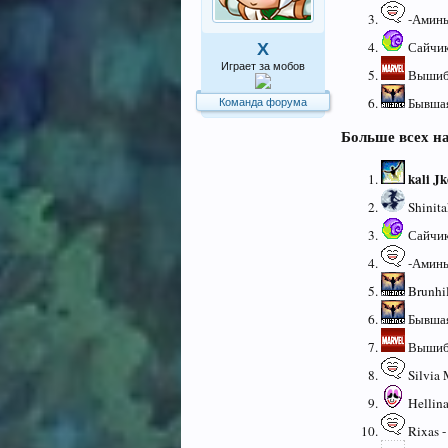
-Аминь-
Сайчик
X
Играет за мобов
Вышиба
Бывшая
Команда форума
Больше всех н
kali Jk
Shinita
Сайчик
-Аминь-
Brunhil
Бывшая
Вышиба
Silvia 
Hellina
Rixas -