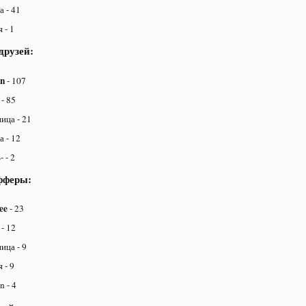
 - 41
 - 1
друзей:
nn
- 107
- 85
ица - 21
 - 12
 - 2
фферы:
ee
- 23
- 12
ица - 9
 - 9
 - 4