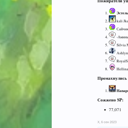
Пожиратели у
Эстел
kali Jke
Сайчик
-Аминь-
Silvia 
Ashlynn
RoyalSn
Hellina
Промахнулись 
Напар
Сожжено SP:
77,071
X
,
6 сен 2023