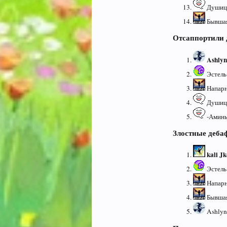
Душица
Бывшая
Отсаппортили 
Ashly
Эстель 
Напарн
Душица
-Аминь-
Злостные деба
kali Jk
Эстель 
Напарн
Бывшая
Ashlynn