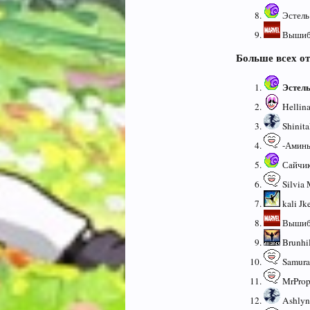
Эстель 
Вышиба
Больше всех о
Эстел
Hellina
Shinita
-Аминь-
Сайчик
Silvia 
kali Jk
Вышиба
Brunhil
Samurai
MrPrope
Ashlyn