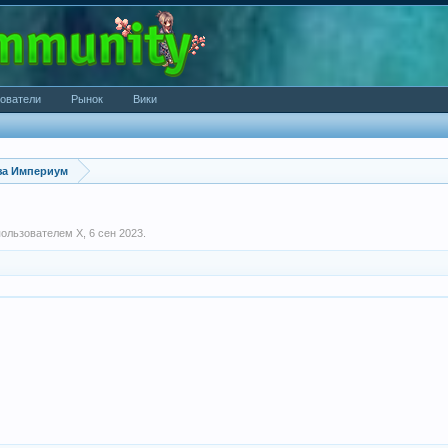
ователи
Рынок
Вики
за Империум
 пользователем
X
,
6 сен 2023
.