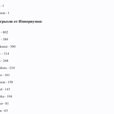
- 1
ла - 1
тгрызли от Империумов:
ь
- 802
 - 389
kunai - 360
 - 314
 - 268
Moris - 210
ee - 161
ла - 158
d - 143
ka - 104
r - 81
n - 63