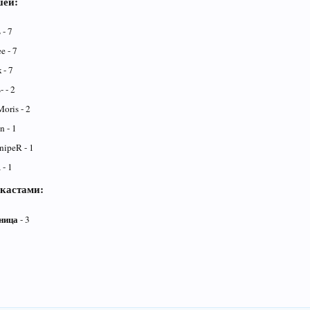
шей:
ь
- 7
e - 7
 - 7
 - 2
Moris - 2
 - 1
ipeR - 1
 - 1
кастами:
ница
- 3