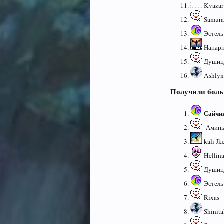
Kvazar 
Samurai
Эстель 
Напарн
Душица
Ashlyn
Получили боль
Сайчи
-Аминь-
kali Jk
Hellina
Душица
Эстель 
Rixas -
Shinita