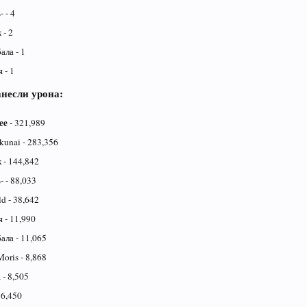
 - 4
 - 2
ла - 1
 - 1
анесли урона:
ee
- 321,989
kunai - 283,356
 - 144,842
 - 88,033
d - 38,642
 - 11,990
ла - 11,065
Moris - 8,868
 - 8,505
 6,450