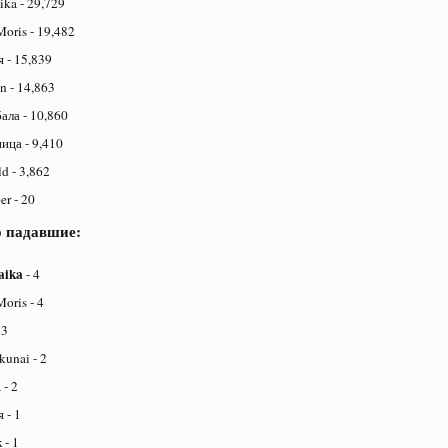
ka - 29,729
Moris - 19,482
 - 15,839
 - 14,863
ла - 10,860
ица - 9,410
d - 3,862
r - 20
о падавшие:
aika
- 4
Moris - 4
 3
kunai - 2
 - 2
 - 1
 - 1