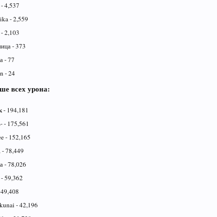
- 4,537
ka - 2,559
- 2,103
ица - 373
 - 77
n - 24
ше всех урона:
к
- 194,181
 - 175,561
ee - 152,165
 - 78,449
 - 78,026
- 59,362
 49,408
kunai - 42,196