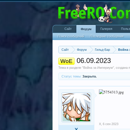
Сайт
Галерея
Польз
Форум
Поиск сообщений
Последние сообщения
Сайт
Форум
Гильд-Бар
Война 
06.09.2023
WoE
Тема в разделе "
Война за Империум
", создана
Статус темы:
Закрыта.
X
,
6 сен 2023
X