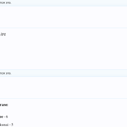
тся это.
тся это.
гам:
ee
- 6
kunai - 5