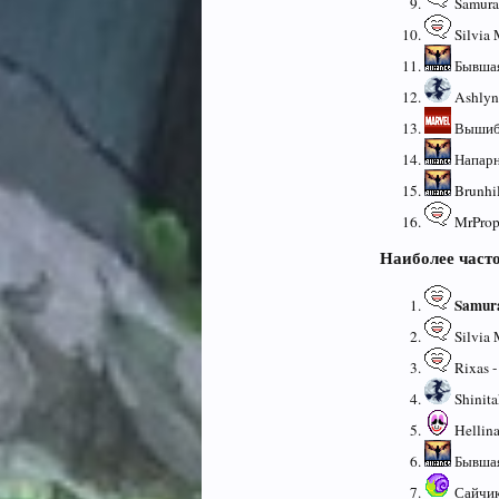
Samurai
Silvia 
Бывшая
Ashlynn
Вышиба
Напарн
Brunhil
MrPrope
Наиболее част
Samur
Silvia 
Rixas -
Shinita
Hellina
Бывшая
Сайчик